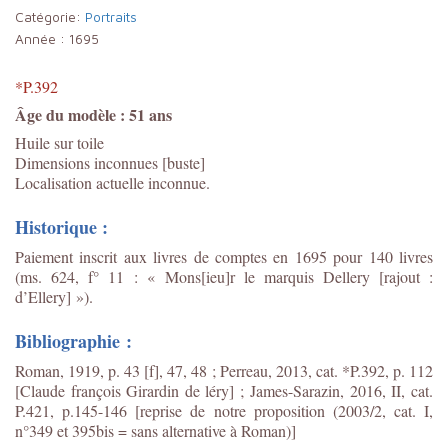
Catégorie:
Portraits
Année :
1695
*P.392
Âge du modèle : 51 ans
Huile sur toile
Dimensions inconnues [buste]
Localisation actuelle inconnue.
Historique :
Paiement inscrit aux livres de comptes en 1695 pour 140 livres
(ms. 624, f° 11 : « Mons[ieu]r le marquis Dellery [rajout :
d’Ellery] »).
Bibliographie :
Roman, 1919, p. 43 [f], 47, 48 ; Perreau, 2013, cat. *P.392, p. 112
[Claude françois Girardin de léry] ;
James-Sarazin, 2016, II, cat.
P.421, p.145-146 [reprise de notre proposition
(2003/2, cat. I,
n°349 et 395bis = sans alternative à Roman)]