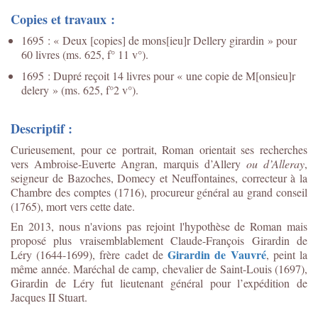
Copies et travaux :
1695 : « Deux [copies] de mons[ieu]r Dellery girardin » pour
60 livres (ms. 625, f° 11 v°).
1695 : Dupré reçoit 14 livres pour « une copie de M[onsieu]r
delery » (ms. 625, f°2 v°).
Descriptif :
Curieusement, pour ce portrait, Roman orientait ses recherches
vers Ambroise-Euverte Angran, marquis d’Allery
ou d’Alleray
,
seigneur de Bazoches, Domecy et Neuffontaines, correcteur à la
Chambre des comptes (1716), procureur général au grand conseil
(1765), mort vers cette date.
En 2013, nous n'avions pas rejoint l'hypothèse de Roman mais
proposé plus vraisemblablement Claude-François Girardin de
Girardin de Vauvré
Léry (1644-1699), frère cadet de
, peint la
même année. Maréchal de camp, chevalier de Saint-Louis (1697),
Girardin de Léry fut lieutenant général pour l’expédition de
Jacques II Stuart.