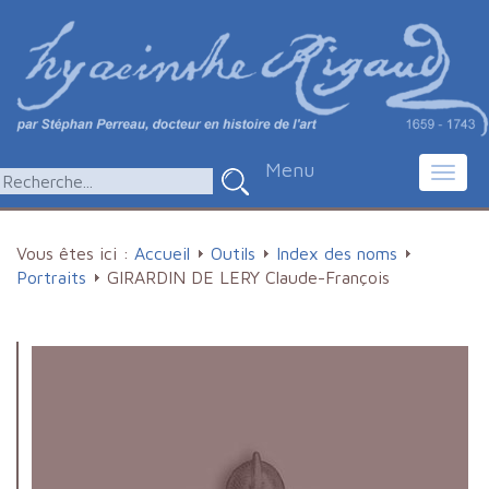
Menu
Toggl
navig
Vous êtes ici :
Accueil
Outils
Index des noms
Portraits
GIRARDIN DE LERY Claude-François