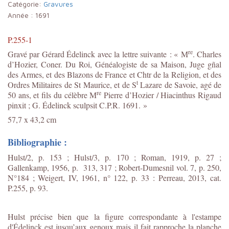
Catégorie:
Gravures
Année :
1691
P.255-1
re
Gravé par Gérard Édelinck avec la lettre suivante : « M
. Charles
d’Hozier, Coner. Du Roi, Généalogiste de sa Maison, Juge gñal
des Armes, et des Blazons de France et Chtr de la Religion, et des
t
Ordres Militaires de St Maurice, et de S
Lazare de Savoie, agé de
re
50 ans, et fils du célèbre M
Pierre d’Hozier / Hiacinthus Rigaud
pinxit ; G. Édelinck sculpsit C.P.R. 1691. »
57,7 x 43,2 cm
Bibliographie :
Hulst/2, p. 153 ; Hulst/3, p. 170 ; Roman, 1919, p. 27 ;
Gallenkamp, 1956, p. 313, 317 ; Robert-Dumesnil vol. 7, p. 250,
N°184 ; Weigert, IV, 1961, n° 122, p. 33 : Perreau, 2013, cat.
P.255, p. 93.
Hulst précise bien que la figure correspondante à l'estampe
d'Édelinck est jusqu’aux genoux mais il fait rapproche la planche