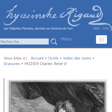
Menu
Toggl
navig
Vous êtes ici :
Accueil
Outils
Index des noms
Gravures
HOZIER Charles René d'