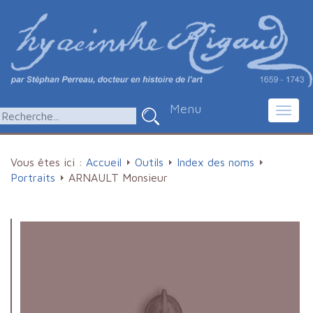
Menu
Toggl
navig
Vous êtes ici :
Accueil
Outils
Index des noms
Portraits
ARNAULT Monsieur