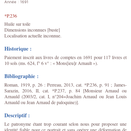
Année :
1691
*P.236
Huile sur toile
Dimensions inconnues [buste]
Localisation actuelle inconnue.
Historique :
Paiement inscrit aux livres de comptes en 1691 pour 117 livres et
10 sols (ms. 624, f° 6 v° : « Mons[ieu]
r
Arnault »).
Bibliographie :
Roman, 1919, p. 26 : Perreau, 2013, cat. *P.236, p. 91 ;
James-
Sarazin, 2016, II, cat. *P.237, p. 84 [Monsieur Arnaud ou
Arnauld (2003/2, cat. I, n°204=Joachim Arnaud ou Jean Louis
Arnauld ou Jean Arnaud de paloquine)].
Descriptif :
Le patronyme étant trop courant selon nous pour proposer une
identité fiable pour ce portrait et sans opérer une déformation de