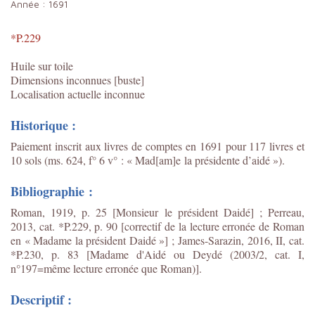
Année :
1691
*P.229
Huile sur toile
Dimensions inconnues [buste]
Localisation actuelle inconnue
Historique :
Paiement inscrit aux livres de comptes en 1691 pour 117 livres et
10 sols (ms. 624, f° 6 v° : « Mad[am]e la présidente d’aidé »).
Bibliographie :
Roman, 1919, p. 25 [Monsieur le président Daidé] ; Perreau,
2013, cat. *P.229, p. 90 [correctif de la lecture erronée de Roman
en « Madame la président Daidé »] ;
James-Sarazin, 2016, II, cat.
*P.230, p. 83 [Madame d'Aidé ou Deydé (2003/2, cat. I,
n°197=même lecture erronée que Roman)].
Descriptif :