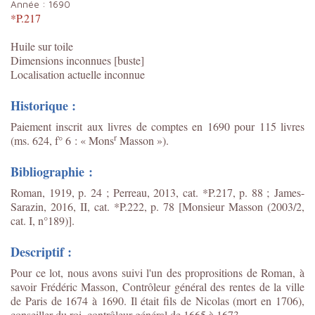
Année :
1690
*P.217
Huile sur toile
Dimensions inconnues [buste]
Localisation actuelle inconnue
Historique :
Paiement inscrit aux livres de comptes en 1690 pour 115 livres
r
(ms. 624, f° 6 : « Mons
Masson »).
Bibliographie :
Roman, 1919, p. 24 ; Perreau, 2013, cat. *P.217, p. 88 ;
James-
Sarazin, 2016, II, cat. *P.222, p. 78 [Monsieur Masson (2003/2,
cat. I, n°189)].
Descriptif :
Pour ce lot, nous avons suivi l'un des proprositions de Roman, à
savoir Frédéric Masson, Contrôleur général des rentes de la ville
de Paris de 1674 à 1690. Il était fils de Nicolas (mort en 1706),
conseiller du roi, contrôleur général de 1665 à 1673.