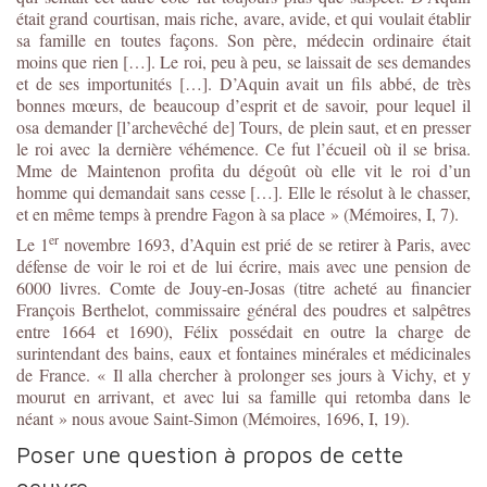
était grand courtisan, mais riche, avare, avide, et qui voulait établir
sa famille en toutes façons. Son père, médecin ordinaire était
moins que rien […]. Le roi, peu à peu, se laissait de ses demandes
et de ses importunités […]. D’Aquin avait un fils abbé, de très
bonnes mœurs, de beaucoup d’esprit et de savoir, pour lequel il
osa demander [l’archevêché de] Tours, de plein saut, et en presser
le roi avec la dernière véhémence. Ce fut l’écueil où il se brisa.
Mme de Maintenon profita du dégoût où elle vit le roi d’un
homme qui demandait sans cesse […]. Elle le résolut à le chasser,
et en même temps à prendre Fagon à sa place » (Mémoires, I, 7).
er
Le 1
novembre 1693, d’Aquin est prié de se retirer à Paris, avec
défense de voir le roi et de lui écrire, mais avec une pension de
6000 livres. Comte de Jouy-en-Josas (titre acheté au financier
François Berthelot, commissaire général des poudres et salpêtres
entre 1664 et 1690), Félix possédait en outre la charge de
surintendant des bains, eaux et fontaines minérales et médicinales
de France. « Il alla chercher à prolonger ses jours à Vichy, et y
mourut en arrivant, et avec lui sa famille qui retomba dans le
néant » nous avoue Saint-Simon (Mémoires, 1696, I, 19).
Poser une question à propos de cette
oeuvre