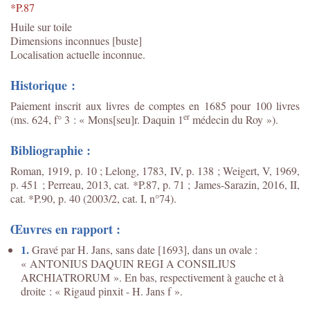
*P.87
Huile sur toile
Dimensions inconnues [buste]
Localisation actuelle inconnue.
Historique :
Paiement inscrit aux livres de comptes en 1685 pour 100 livres
er
(ms. 624, f° 3 : « Mons[seu]r. Daquin 1
médecin du Roy »).
Bibliographie :
Roman, 1919, p. 10 ; Lelong, 1783, IV, p. 138 ; Weigert, V, 1969,
p. 451 ; Perreau, 2013, cat. *P.87, p. 71 ; James-Sarazin, 2016, II,
cat. *P.90, p. 40 (2003/2, cat. I, n°74).
Œuvres en rapport :
1.
Gravé par H. Jans, sans date [1693], dans un ovale :
« ANTONIUS DAQUIN REGI A CONSILIUS
ARCHIATRORUM ». En bas, respectivement à gauche et à
droite : « Rigaud pinxit - H. Jans f ».