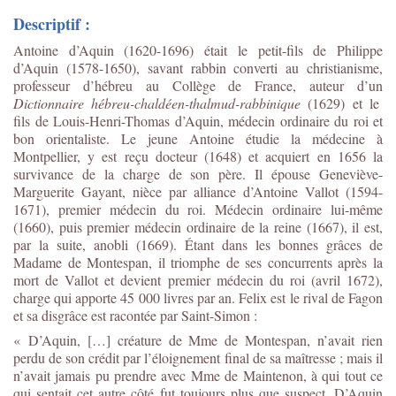
Descriptif :
Antoine d’Aquin (1620-1696) était le petit-fils de Philippe
d’Aquin (1578-1650), savant rabbin converti au christianisme,
professeur d’hébreu au Collège de France, auteur d’un
Dictionnaire hébreu-chaldéen-thalmud-rabbinique
(1629) et le
fils de Louis-Henri-Thomas d’Aquin, médecin ordinaire du roi et
bon orientaliste. Le jeune Antoine étudie la médecine à
Montpellier, y est reçu docteur (1648) et acquiert en 1656 la
survivance de la charge de son père. Il épouse Geneviève-
Marguerite Gayant, nièce par alliance d’Antoine Vallot (1594-
1671), premier médecin du roi. Médecin ordinaire lui-même
(1660), puis premier médecin ordinaire de la reine (1667), il est,
par la suite, anobli (1669). Étant dans les bonnes grâces de
Madame de Montespan, il triomphe de ses concurrents après la
mort de Vallot et devient premier médecin du roi (avril 1672),
charge qui apporte 45 000 livres par an. Felix est le rival de Fagon
et sa disgrâce est racontée par Saint-Simon :
« D’Aquin, […] créature de Mme de Montespan, n’avait rien
perdu de son crédit par l’éloignement final de sa maîtresse ; mais il
n’avait jamais pu prendre avec Mme de Maintenon, à qui tout ce
qui sentait cet autre côté fut toujours plus que suspect. D’Aquin