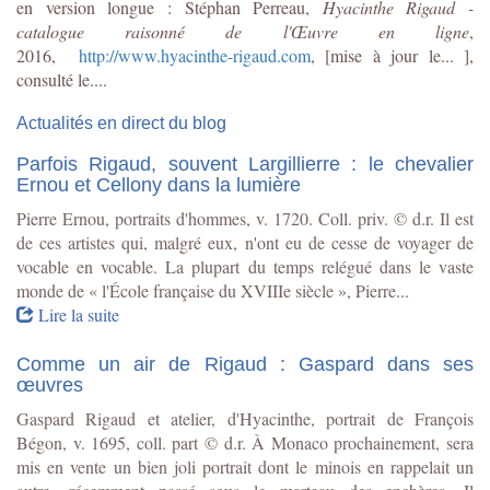
en version longue : Stéphan Perreau,
Hyacinthe Rigaud -
catalogue raisonné de l'Œuvre en ligne
,
2016,
http://www.hyacinthe-rigaud.com
, [mise à jour le... ],
consulté le....
Actualités en direct du blog
Parfois Rigaud, souvent Largillierre : le chevalier
Ernou et Cellony dans la lumière
Pierre Ernou, portraits d'hommes, v. 1720. Coll. priv. © d.r. Il est
de ces artistes qui, malgré eux, n'ont eu de cesse de voyager de
vocable en vocable. La plupart du temps relégué dans le vaste
monde de « l'École française du XVIIIe siècle », Pierre...
Lire la suite
Comme un air de Rigaud : Gaspard dans ses
œuvres
Gaspard Rigaud et atelier, d'Hyacinthe, portrait de François
Bégon, v. 1695, coll. part © d.r. À Monaco prochainement, sera
mis en vente un bien joli portrait dont le minois en rappelait un