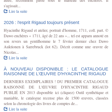
autre, récemment passé sous le marteau des enchères. Il
s'agissait...
Lire la suite
2026 : l'esprit Rigaud toujours présent
Hyacinthe Rigaud et atelier, portrait d'homme, 1711, coll. part. ©
Dawo enchères « 1711, âgé de 22 ans »... tel est apparu annoté en
son revers un gentilhomme le 7 février dernier chez Dawo
Auktionen à Sarrebruck (lot 62). Décrit comme une œuvre de
Nicolas...
Lire la suite
À NOUVEAU DISPONIBLE : LE CATALOGUE
RAISONNE DE L'ŒUVRE D'HYACINTHE RIGAUD
DERNIERS EXEMPLAIRES ! DU PREMIER CATALOGUE
RAISONNÉ DE L'ŒUVRE D'HYACINTHE RIGAUD
PUBLIÉ EN 2013 disponible ici (cliquez) Outil synthétique et
maniable, le catalogue recense plus de 1500 œuvres, classées
selon la chronologie des livres de comptes de...
Lire la suite