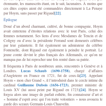
étonnante, les manuscrits étant, on le sait, lacunaires. À moins que
ces dites copies aient été commandées directement à La Penaye
[22]
par Hoym, sans passer par Rigaud
.
Épilogue
Doué d’un abord charmant, cultivé, de bonne compagnie, Hoym
avait entretenu d’étroites relations avec le tout Paris, celui des
femmes notamment. Ses liens d’avec Mesdames de Tencin et de
Coligny ou d’avec la présidente Ferrand sont demeurés célèbres
par leur galanterie. Il fut également un admirateur du célèbre
Fontenelle, dont Rigaud eut également à peindre le portrait. Le
jeune comte devint le plus français des Allemands, ce qu’on ne
manqua pas de lui reprocher une fois rentré dans sa patrie.
Il fréquenta à Paris de nombreux amis, rencontrés à Genève et à
Lucas Schaub (1690-1758)
Londres.
, chargé d’affaires
[23]
d’Angleterre en France en 1721, fut de ceux-là
. Appelant
Hoym « mon cher Grand », il l’introduisit dans le cercle intime du
Guillaume Dubois (1656-1723)
cardinal
, premier ministre de
[24]
Louis XV (lui aussi peint par Rigaud en 1723)
. Hoym se
forgea alors une image de parfait esthète, fin connaisseur d’art et
« homme d’esprit avec qui l’on traite volontiers » nous avouera le
garde des sceaux Germain-Louis Chauvelin.