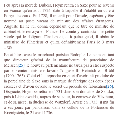
Peu après la mort de Dubois, Hoym rentra en Saxe pour ne revenir
en France qu’en août 1724, date à laquelle il s’établit en cure à
Forges-les-eaux. En 1728, il repartit pour Dresde, espérant y être
nommé au poste vacant de ministre des affaires étrangères.
Auguste III ne lui donna cependant que le titre de ministre de
cabinet et le renvoya en France. Le comte y contracta une petite
vérole qui le défigura. Finalement, et à peine guéri, il obtint le
ministère de l’Intérieur et quitta définitivement Paris le 3 mars
1729.
En affaires avec le marchand parisien Rodophe Lemaire en tant
que directeur général de la manufacture de porcelaine de
[25]
Meissen
, le nouveau parlementaire ne tarda pas à être suspecté
par le premier ministre et favori d’Auguste III, Heinrich von Brühl
(1700-1763). Celui-ci lui reprocha en effet d’avoir fait produire de
la porcelaine de Saxe sans la marque de fabrique des deux épées
[26]
croisées et d’avoir dévoilé le secret du procédé de fabrication
.
Disgracié, Hoym se retira en 1731 dans son domaine de Skaska,
puis à Lichtenwalde, auprès de sa sœur, la comtesse de Vitzthum,
et de sa nièce, la duchesse de Watzdorf. Arrêté en 1733, il mit fin
à ses jours par pendaison, dans sa cellule de la Forteresse de
Koenigstein, le 21 avril 1736.