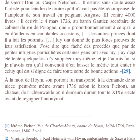
de Gerrit Dou ou Caspar Netscher… Il estima sans doute assez
l’artiste pour feindre de croire qu’il n’avait pas été récompensé de
l’ampleur de son travail en peignant Auguste III contre 4000
livres : Il écrivit le 4 mars 1726, au baron Gautier, secrétaire de
cabinet du roi de Pologne, que « proportionnellement à ce qu’il a
eu d’ailleurs en semblables occasions, […] les autres princes dont
il a fait les portraits, […] luy ont donné de plus fortes preuves de
leur satisfaction. J’ose dire que fâché des procédés que par de
petites intrigues particulières certaines gens ont avec luy, j’ay déjà
été tenté quelquefois d’y suppléer moy-même, et je l’aurois fait si
je n’avois cru qu’il convenoit d’en laisser le mérite tout entier à
[29]
celuy qui est si digne de faire toute sorte de bonne actions »
.
À la mort de Hoym, son portrait fut transporté, à la demande de sa
nièce (peut-être même avant 1736 selon le baron Pichon), au
château de Lichtenwalde où il demeura durant tout le XIXe siècle
avant de regagner l’anonymat…
[1]
Jérôme Pichon, V
ie de Charles-Henry, comte de Hyom, 1694-1736
, Paris,
Techener, 1880, 2 vol.
[2]
Virginie Spenlé, « Karl Heinrich von Hoym, ambassadeur de Saxe à Paris