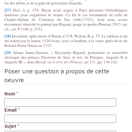
lui des lettres et de la pâte de porcelaine blanche.
[27]
Ibid
., I, p. 179. Hoym avait acquis à Paris plusieurs bibliothèques
fameuses pour augmenter la sienne. Ce fut le cas notamment de celle de
Charles-Jérôme de Cisternay du Fay (1662-1723), dont nous avons
récemment identifié le portrait par Rigaud, jusqu’ici perdu (Perreau, 2013, op.
cit., cat. P.1168, p. 233).
[28]
Inventaire après décès d’Hoym, n°278, Pichon, II, p. 55. Le tableau avait
été acheté par le baron, 1320 livres, avec sa bordure, à la vente après décès de
Roland-Pierre Gruyn en 1723.
[29]
Ariane James-Sarazin, « Hyacinthe Rigaud, portraitiste et conseiller
artistique des princes Electeurs de Saxe et rois de Pologne, Auguste II et
Auguste III », dans
Dresde ou le rêve des Princes, op. Cit.
. pp. 136-142.
Poser une question à propos de cette
oeuvre
Nom
*
Email
*
Sujet
*