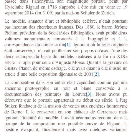
passée dans l’anonymat, son magnifique portrait, peint par
Hyacinthe Rigaud en 1716 s’apprête à être mis en vente ce 19
septembre 2014 (lot 3109) par la maison Schuler de Zürich.
Le modèle, amateur d’art et bibliophile célèbre, n’était pourtant
pas inconnu des chercheurs français. Dès 1880, le baron Jérôme
Pichon, président de la Société des Bibliophiles, avait publié deux
volumes monumentaux consacrés à la biographie et à la
[1]
correspondance du comte saxon
. Ignorant où la toile originale
était conservée, il n’avait pu illustrer son propos qu’avec l’une des
deux estampes du buste du modèle, réalisées à la fin du XIXe
siècle : il opta pour celle d’Auguste Morse. Quant à la gravure de
Gustav Planer, de même cadrage, elle avait quant à elle illustré un
[2]
article d’une belle exposition dijonnaise de 2001
.
La composition dans son entier était cependant connue par une
ancienne photographie en noir et blanc conservée à la
[3]
documentation des peintures du Louvre
. Nous avons pu
découvrir que le portrait appartenait au début du siècle, à Jürg
Stuker, fondateur de la maison de ventes aux enchères homonyme
de Berne. Il le conservait en son château de Gerzensee mais
ignorait l’identité du modèle. Il avait néanmoins reconnu dans la
pompe de la composition une possible œuvre de Rigaud, la
posture évoquant, directement mais avec quelques variantes,