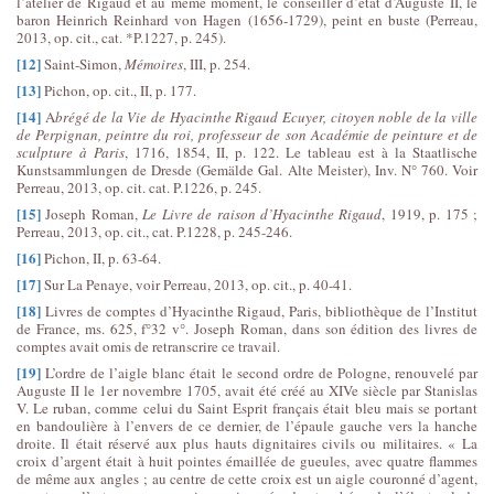
l’atelier de Rigaud et au même moment, le conseiller d’état d’Auguste II, le
baron Heinrich Reinhard von Hagen (1656-1729), peint en buste (Perreau,
2013, op. cit., cat. *P.1227, p. 245).
[12]
Saint-Simon,
Mémoires
, III, p. 254.
[13]
Pichon, op. cit., II, p. 177.
[14]
A
brégé de la Vie de Hyacinthe Rigaud Ecuyer, citoyen noble de la ville
de Perpignan, peintre du roi, professeur de son Académie de peinture et de
sculpture à Paris
, 1716, 1854, II, p. 122. Le tableau est à la Staatlische
Kunstsammlungen de Dresde (Gemälde Gal. Alte Meister), Inv. N° 760. Voir
Perreau, 2013, op. cit. cat. P.1226, p. 245.
[15]
Joseph Roman,
Le Livre de raison d’Hyacinthe Rigaud
, 1919, p. 175 ;
Perreau, 2013, op. cit., cat. P.1228, p. 245-246.
[16]
Pichon, II, p. 63-64.
[17]
Sur La Penaye, voir Perreau, 2013, op. cit., p. 40-41.
[18]
Livres de comptes d’Hyacinthe Rigaud, Paris, bibliothèque de l’Institut
de France, ms. 625, f°32 v°. Joseph Roman, dans son édition des livres de
comptes avait omis de retranscrire ce travail.
[19]
L’ordre de l’aigle blanc était le second ordre de Pologne, renouvelé par
Auguste II le 1er novembre 1705, avait été créé au XIVe siècle par Stanislas
V. Le ruban, comme celui du Saint Esprit français était bleu mais se portant
en bandoulière à l’envers de ce dernier, de l’épaule gauche vers la hanche
droite. Il était réservé aux plus hauts dignitaires civils ou militaires. « La
croix d’argent était à huit pointes émaillée de gueules, avec quatre flammes
de même aux angles ; au centre de cette croix est un aigle couronné d’agent,