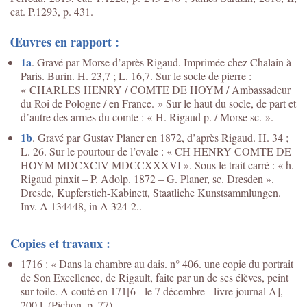
cat. P.1293, p. 431.
Œuvres en rapport :
1a
. Gravé par Morse d’après Rigaud. Imprimée chez Chalain à
Paris. Burin. H. 23,7 ; L. 16,7. Sur le socle de pierre :
« CHARLES HENRY / COMTE DE HOYM / Ambassadeur
du Roi de Pologne / en France. » Sur le haut du socle, de part et
d’autre des armes du comte : « H. Rigaud p. / Morse sc. ».
1b
. Gravé par Gustav Planer en 1872, d’après Rigaud. H. 34 ;
L. 26. Sur le pourtour de l’ovale : « CH HENRY COMTE DE
HOYM MDCXCIV MDCCXXXVI ». Sous le trait carré : « h.
Rigaud pinxit – P. Adolp. 1872 – G. Planer, sc. Dresden ».
Dresde, Kupferstich-Kabinett, Staatliche Kunstsammlungen.
Inv. A 134448, in A 324-2..
Copies et travaux :
1716 : « Dans la chambre au dais. n° 406. une copie du portrait
de Son Excellence, de Rigault, faite par un de ses élèves, peint
sur toile. A couté en 171[6 - le 7 décembre - livre journal A],
200 l. (Pichon, p. 77).