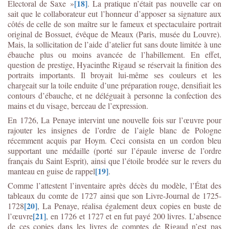
[18]
Electoral de Saxe »
. La pratique n’était pas nouvelle car on
sait que le collaborateur eut l’honneur d’apposer sa signature aux
côtés de celle de son maître sur le fameux et spectaculaire portrait
original de Bossuet, évêque de Meaux (Paris, musée du Louvre).
Mais, la sollicitation de l’aide d’atelier fut sans doute limitée à une
ébauche plus ou moins avancée de l’habillement. En effet,
question de prestige, Hyacinthe Rigaud se réservait la finition des
portraits importants. Il broyait lui-même ses couleurs et les
chargeait sur la toile enduite d’une préparation rouge, densifiait les
contours d’ébauche, et ne déléguait à personne la confection des
mains et du visage, berceau de l’expression.
En 1726, La Penaye intervint une nouvelle fois sur l’œuvre pour
rajouter les insignes de l’ordre de l’aigle blanc de Pologne
récemment acquis par Hoym. Ceci consista en un cordon bleu
supportant une médaille (porté sur l’épaule inverse de l’ordre
français du Saint Esprit), ainsi que l’étoile brodée sur le revers du
[19]
manteau en guise de rappel
.
Comme l’attestent l’inventaire après décès du modèle, l’État des
tableaux du comte de 1727 ainsi que son Livre-Journal de 1725-
[20]
1728
, La Penaye, réalisa également deux copies en buste de
[21]
l’œuvre
, en 1726 et 1727 et en fut payé 200 livres. L’absence
de ces copies dans les livres de comptes de Rigaud n’est pas