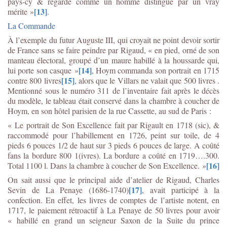
pays-cy & regardé comme un homme distingué par un vray
[13]
mérite »
.
La Commande
À l’exemple du futur Auguste III, qui croyait ne point devoir sortir
de France sans se faire peindre par Rigaud, « en pied, orné de son
manteau électoral, groupé d’un maure habillé à la houssarde qui,
[14]
lui porte son casque »
, Hoym commanda son portrait en 1715
[15]
contre 800 livres
, alors que le Villars ne valait que 500 livres .
Mentionné sous le numéro 311 de l’inventaire fait après le décès
du modèle, le tableau était conservé dans la chambre à coucher de
Hoym, en son hôtel parisien de la rue Cassette, au sud de Paris :
« Le portrait de Son Excellence fait par Rigault en 1718 (sic), &
raccommodé pour l’habillement en 1726, peint sur toile, de 4
pieds 6 pouces 1/2 de haut sur 3 pieds 6 pouces de large. A coûté
fans la bordure 800 1(ivres). La bordure a coûté en 1719….300.
[16]
Total 1100 l. Dans la chambre à coucher de Son Excellence. »
On sait aussi que le principal aide d’atelier de Rigaud, Charles
[17]
Sevin de La Penaye (1686-1740)
, avait participé à la
confection. En effet, les livres de comptes de l’artiste notent, en
1717, le paiement rétroactif à La Penaye de 50 livres pour avoir
« habillé en grand un seigneur Saxon de la Suite du prince