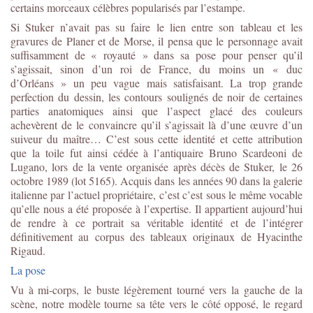
certains morceaux célèbres popularisés par l’estampe.
Si Stuker n’avait pas su faire le lien entre son tableau et les
gravures de Planer et de Morse, il pensa que le personnage avait
suffisamment de « royauté » dans sa pose pour penser qu’il
s’agissait, sinon d’un roi de France, du moins un « duc
d’Orléans » un peu vague mais satisfaisant. La trop grande
perfection du dessin, les contours soulignés de noir de certaines
parties anatomiques ainsi que l’aspect glacé des couleurs
achevèrent de le convaincre qu’il s’agissait là d’une œuvre d’un
suiveur du maître… C’est sous cette identité et cette attribution
que la toile fut ainsi cédée à l’antiquaire Bruno Scardeoni de
Lugano, lors de la vente organisée après décès de Stuker, le 26
octobre 1989 (lot 5165). Acquis dans les années 90 dans la galerie
italienne par l’actuel propriétaire, c’est c’est sous le même vocable
qu’elle nous a été proposée à l’expertise. Il appartient aujourd’hui
de rendre à ce portrait sa véritable identité et de l’intégrer
définitivement au corpus des tableaux originaux de Hyacinthe
Rigaud.
La pose
Vu à mi-corps, le buste légèrement tourné vers la gauche de la
scène, notre modèle tourne sa tête vers le côté opposé, le regard