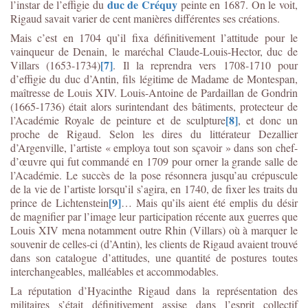
duc de Créquy
l’instar de l’effigie du
peinte en 1687. On le voit,
Rigaud savait varier de cent manières différentes ses créations.
Mais c’est en 1704 qu’il fixa définitivement l’attitude pour le
vainqueur de Denain, le maréchal Claude-Louis-Hector, duc de
[7]
Villars (1653-1734)
. Il la reprendra vers 1708-1710 pour
d’effigie du duc d’Antin, fils légitime de Madame de Montespan,
maîtresse de Louis XIV. Louis-Antoine de Pardaillan de Gondrin
(1665-1736) était alors surintendant des bâtiments, protecteur de
[8]
l’Académie Royale de peinture et de sculpture
, et donc un
proche de Rigaud. Selon les dires du littérateur Dezallier
d’Argenville, l’artiste « employa tout son sçavoir » dans son chef-
d’œuvre qui fut commandé en 1709 pour orner la grande salle de
l’Académie. Le succès de la pose résonnera jusqu’au crépuscule
de la vie de l’artiste lorsqu’il s’agira, en 1740, de fixer les traits du
[9]
prince de Lichtenstein
… Mais qu’ils aient été emplis du désir
de magnifier par l’image leur participation récente aux guerres que
Louis XIV mena notamment outre Rhin (Villars) où à marquer le
souvenir de celles-ci (d’Antin), les clients de Rigaud avaient trouvé
dans son catalogue d’attitudes, une quantité de postures toutes
interchangeables, malléables et accommodables.
La réputation d’Hyacinthe Rigaud dans la représentation des
militaires s’était définitivement assise dans l’esprit collectif