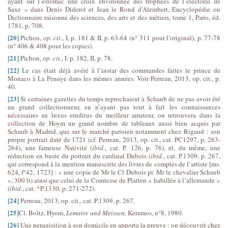
ayant sur l’estomac une croix environnée des trophées de l’électoral de
Saxe » dans Denis Diderot et Jean le Rond d'Alembert, Encyclopédie ou
Dictionnaire raisonné des sciences, des arts et des métiers, tome 1, Paris, éd.
1781, p. 708.
[20]
Pichon,
op. cit
., I, p. 181 & II, p. 63-64 (n° 311 pour l’original), p. 77-78
(n° 406 & 408 pour les copies).
[21]
Pichon,
op. cit
., I. p. 182, II, p. 78.
[22]
Le cas était déjà avéré à l’instar des commandes faites le prince de
Monaco à La Penaye dans les mêmes années. Voir Perreau, 2013, op. cit., p.
40.
[23]
Si certaines gazettes du temps reprochaient à Schaub de ne pas avoir été
un grand collectionneur, en n’ayant pas tout à fait les connaissances
nécessaires au luxus eruditus du meilleur amateur, on retrouvera dans la
collection de Hoym un grand nombre de tableaux aussi bien acquis par
Schaub à Madrid, que sur le marché parisien notamment chez Rigaud : son
propre portrait daté de 1721 (cf. Perreau, 2013, op. cit., cat. PC1297, p. 263-
264), une fameuse Nativité (
ibid
., cat. P. 126, p. 76), et, du même, une
réduction en buste du portrait du cardinal Dubois (
ibid
., cat. P.1309, p. 267,
qui correspond à la mention manuscrite des livres de comptes de l’artiste [ms.
624, f°42, 1723] : « une copie de Mr le Cl Dubois pr. Mr le chevalier Schaub
», 300 lt) ainsi que celui de la Comtesse de Platten « habillée à l’allemande »
(
ibid
., cat. *P.1330, p. 271-272).
[24]
Perreau, 2013, op. cit., cat. P.1309, p. 267.
[25]
Cl. Boltz, Hyom,
Lemaire und Meissen,
Keramos, n°8, 1980.
[26]
Une perquisition à son domicile en apporta la preuve : on découvrit chez