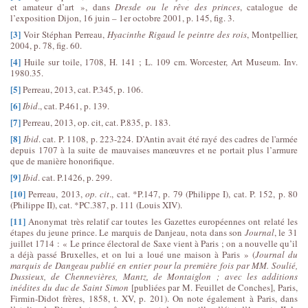
et amateur d’art », dans
Dresde ou le rêve des princes
, catalogue de
l’exposition Dijon, 16 juin – 1er octobre 2001, p. 145, fig. 3.
[3]
Voir Stéphan Perreau,
Hyacinthe Rigaud le peintre des rois
, Montpellier,
2004, p. 78, fig. 60.
[4]
Huile sur toile, 1708, H. 141 ; L. 109 cm. Worcester, Art Museum. Inv.
1980.35.
[5]
Perreau, 2013, cat. P.345, p. 106.
[6]
Ibid
., cat. P.461, p. 139.
[7]
Perreau, 2013, op. cit, cat. P.835, p. 183.
[8]
Ibid
. cat. P. 1108, p. 223-224. D’Antin avait été rayé des cadres de l'armée
depuis 1707 à la suite de mauvaises manœuvres et ne portait plus l’armure
que de manière honorifique.
[9]
Ibid
. cat. P.1426, p. 299.
[10]
Perreau, 2013,
op. cit
., cat. *P.147, p. 79 (Philippe I), cat. P. 152, p. 80
(Philippe II), cat. *PC.387, p. 111 (Louis XIV).
[11]
Anonymat très relatif car toutes les Gazettes européennes ont relaté les
étapes du jeune prince. Le marquis de Danjeau, nota dans son
Journal
, le 31
juillet 1714 : « Le prince électoral de Saxe vient à Paris ; on a nouvelle qu’il
a déjà passé Bruxelles, et on lui a loué une maison à Paris » (
Journal du
marquis de Dangeau publié en entier pour la première fois par MM. Soulié,
Dussieux, de Chennevières, Mantz, de Montaiglon ; avec les additions
inédites du duc de Saint Simon
[publiées par M. Feuillet de Conches], Paris,
Firmin-Didot frères, 1858, t. XV, p. 201). On note également à Paris, dans