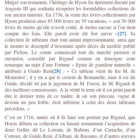
Malgré son testament, l’héritage de Hyom fut âprement discuté par
Auguste III qui souhaita récupérer les formidables collections de
son ancien ministre. En 1736, la vente des livres collectionnés par
Hyom produisit ainsi 85 000 livres en 59 vacations, « soit 30 000
livres de moins qu’elle n’avoît coûté, & moins encore si l’on tient
[27]
compte des frais. Elle paroît avoir été fort suivie »
. Sa
collection de tableaux était tout autant impressionnante, ainsi que
le montre le descriptif d’inventaire après décès du modèle publié
par Pichon. Le comte connaissait tout du marché parisien et
européen, conseillé par Rigaud comme en témoigne cette
remarque au sujet d’une Fortune « figure de grandeur naturelle »
[28]
attribuée à Guido Reni
: « Ce tableau vient de feu M. de
Monastrol ; il y en a qui le croient de Romanelle, mais il est du
Guide, décidé tel par le jugement de M. Forest, de M. Rigault &
des meilleurs connoisseurs. A la vérité le tems où il est peint paroît
être le dernier tems de ce maître, & où son pinceau, vague &
devenu un peu foible, étoit inférieur à celui des deux tableaux
précédens. »
C’est en 1716, année où il fit faire son portrait par Rigaud, que
Hoym débuta sa collection en faisant notamment l’acquisition de
deux Gellée dit Le Lorrain, de Rubens, d’un Carrache, d’un
Cortone, de Guido Reni, d’Albani, de Bassano, et d’autres œuvres