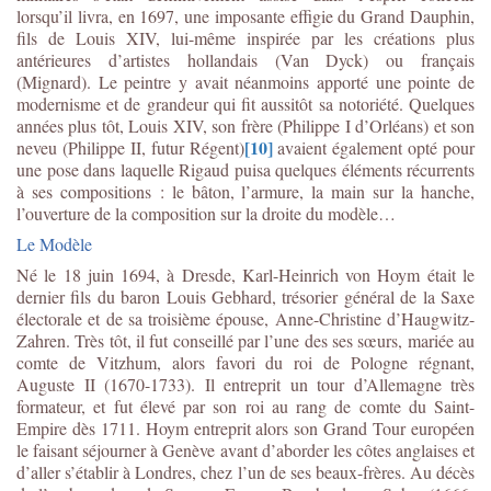
lorsqu’il livra, en 1697, une imposante effigie du Grand Dauphin,
fils de Louis XIV, lui-même inspirée par les créations plus
antérieures d’artistes hollandais (Van Dyck) ou français
(Mignard). Le peintre y avait néanmoins apporté une pointe de
modernisme et de grandeur qui fit aussitôt sa notoriété. Quelques
années plus tôt, Louis XIV, son frère (Philippe I d’Orléans) et son
[10]
neveu (Philippe II, futur Régent)
avaient également opté pour
une pose dans laquelle Rigaud puisa quelques éléments récurrents
à ses compositions : le bâton, l’armure, la main sur la hanche,
l’ouverture de la composition sur la droite du modèle…
Le Modèle
Né le 18 juin 1694, à Dresde, Karl-Heinrich von Hoym était le
dernier fils du baron Louis Gebhard, trésorier général de la Saxe
électorale et de sa troisième épouse, Anne-Christine d’Haugwitz-
Zahren. Très tôt, il fut conseillé par l’une des ses sœurs, mariée au
comte de Vitzhum, alors favori du roi de Pologne régnant,
Auguste II (1670-1733). Il entreprit un tour d’Allemagne très
formateur, et fut élevé par son roi au rang de comte du Saint-
Empire dès 1711. Hoym entreprit alors son Grand Tour européen
le faisant séjourner à Genève avant d’aborder les côtes anglaises et
d’aller s’établir à Londres, chez l’un de ses beaux-frères. Au décès