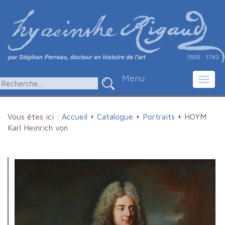
Menu
Toggl
navig
Vous êtes ici :
Accueil
Catalogue
Portraits
HOYM
Karl Heinrich von