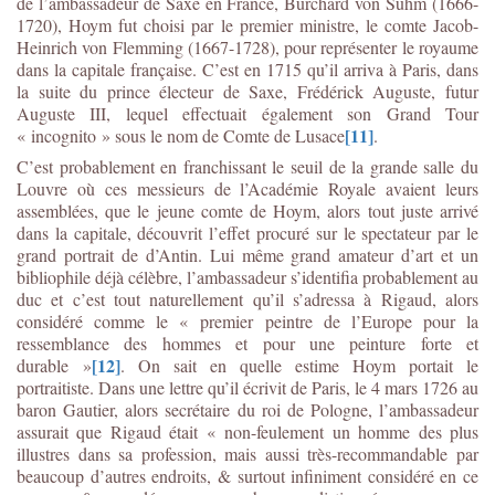
de l’ambassadeur de Saxe en France, Burchard von Suhm (1666-
1720), Hoym fut choisi par le premier ministre, le comte Jacob-
Heinrich von Flemming (1667-1728), pour représenter le royaume
dans la capitale française. C’est en 1715 qu’il arriva à Paris, dans
la suite du prince électeur de Saxe, Frédérick Auguste, futur
Auguste III, lequel effectuait également son Grand Tour
[11]
« incognito » sous le nom de Comte de Lusace
.
C’est probablement en franchissant le seuil de la grande salle du
Louvre où ces messieurs de l’Académie Royale avaient leurs
assemblées, que le jeune comte de Hoym, alors tout juste arrivé
dans la capitale, découvrit l’effet procuré sur le spectateur par le
grand portrait de d’Antin. Lui même grand amateur d’art et un
bibliophile déjà célèbre, l’ambassadeur s’identifia probablement au
duc et c’est tout naturellement qu’il s’adressa à Rigaud, alors
considéré comme le « premier peintre de l’Europe pour la
ressemblance des hommes et pour une peinture forte et
[12]
durable »
. On sait en quelle estime Hoym portait le
portraitiste. Dans une lettre qu’il écrivit de Paris, le 4 mars 1726 au
baron Gautier, alors secrétaire du roi de Pologne, l’ambassadeur
assurait que Rigaud était « non-feulement un homme des plus
illustres dans sa profession, mais aussi très-recommandable par
beaucoup d’autres endroits, & surtout infiniment considéré en ce