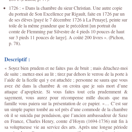
1726 : « Dans la chambre du sieur Christian. Une autre copie
du portrait de Son Excellence par Rigault, faite en 1726 par un
de ses élèves [payé le 7 décembre 1726 à La Penaye], peinte sur
toile de la même grandeur que le précédent [un portrait du
comte de Flemming par Silvestre de 4 pieds 10 pouces de haut
sur 3 pieds 11 pouces de large]. A coûté 200 livres ». (Pichon,
p. 78).
Descriptif :
« Soyez bien prudem et ne faites pas de bruit ; mais détachez-moi
de suite ; mettez-moi au lit ; tirez par dehors le verrou de la porte à
l’aide de la ficelle qui y est attachée ; personne ne saura que vous
avez été dans la chambre & on croira que je suis mort d’une
attaque d’apoplexie. Si vous faites tout cela prudemment &
sagement, vous aurez pour récompense mille ducats que ma
famille vous paiera sur la présentation de ce papier. »… C’est sur
un simple papier tombé au sol près d’une commode de la chambre
où il se suicida par pendaison, que l’ancien ambassadeur de Saxe
en France, Charles Henry, comte d’Hoym (1694-1736) mit fin à
sa voluptueuse vie au service des arts. Après une longue période