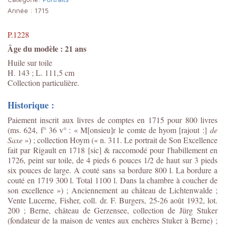
Année :
1715
P.1228
Âge du modèle : 21 ans
Huile sur toile
H. 143 ; L. 111,5 cm
Collection particulière.
Historique :
Paiement inscrit aux livres de comptes en 1715 pour 800 livres
(ms. 624, f° 36 v° : « M[onsieu]r le comte de hyom [rajout :]
de
Saxe
») ; collection Hoym (« n. 311. Le portrait de Son Excellence
fait par Rigault en 1718 [sic] & raccomodé pour l'habillement en
1726, peint sur toile, de 4 pieds 6 pouces 1/2 de haut sur 3 pieds
six pouces de large. A couté sans sa bordure 800 l. La bordure a
couté en 1719 300 l. Total 1100 l. Dans la chambre à coucher de
son excellence ») ; Anciennement au château de Lichtenwalde ;
Vente Lucerne, Fisher, coll. dr. F. Burgers, 25-26 août 1932, lot.
200 ; Berne, château de Gerzensee, collection de Jürg Stuker
(fondateur de la maison de ventes aux enchères Stuker à Berne) ;