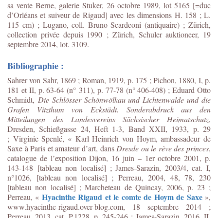
sa vente Berne, galerie Stuker, 26 octobre 1989, lot 5165 [=duc
d’Orléans et suiveur de Rigaud] avec les dimensions H. 158 ; L.
115 cm) ; Lugano, coll. Bruno Scardeoni (antiquaire) ; Zürich,
collection privée depuis 1990 ; Zürich, Schuler auktioneer, 19
septembre 2014, lot. 3109.
Bibliographie :
Sahrer von Sahr, 1869 ; Roman, 1919, p. 175 ; Pichon, 1880, I, p.
181 et II, p. 63-64 (n° 311), p. 77-78 (n° 406-408) ; Eduard Otto
Schmidt,
Die Schlösser Schönwölkau und Lichtenwalde und die
Grafen Vitzthum von Eckstädt. Sonderabdruck aus den
Mitteilungen des Landesvereins Sächsischer Heimatschutz
,
Dresden, Schießgasse 24, Heft 1-3, Band XXII, 1933, p. 29
; Virginie Spenlé, « Karl Heinrich von Hoym, ambassadeur de
Saxe à Paris et amateur d’art, dans
Dresde ou le rève des princes
,
catalogue de l’exposition Dijon, 16 juin – 1er octobre 2001, p.
143-148 [tableau non localisé] ; James-Sarazin, 2003/4, cat. I,
n°1026, [tableau non localisé] ; Perreau, 2004, 48, 78, 230
[tableau non localisé] ; Marcheteau de Quincay, 2006, p. 23 ;
Hyacinthe Rigaud et le comte de Hoym de Saxe
Perreau, «
»,
www.hyacinthe-rigaud.over-blog.com, 18 septembre 2014 ;
Perreau, 2013, cat. P.1228, p. 245-246 ; James-Sarazin, 2016, II,