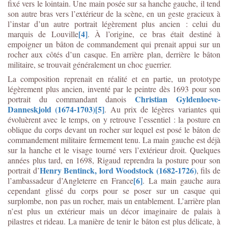
fixé vers le lointain. Une main posée sur sa hanche gauche, il tend
son autre bras vers l’extérieur de la scène, en un geste gracieux à
l’instar d’un autre portrait légèrement plus ancien : celui du
[4]
marquis de Louville
. À l’origine, ce bras était destiné à
empoigner un bâton de commandement qui prenait appui sur un
rocher aux côtés d’un casque. En arrière plan, derrière le bâton
militaire, se trouvait généralement un choc guerrier.
La composition reprenait en réalité et en partie, un prototype
légèrement plus ancien, inventé par le peintre dès 1693 pour son
Christian Gyldenloeve-
portrait du commandant danois
Danneskjold (1674-1703)
[5]
. Au prix de légères variantes qui
évoluèrent avec le temps, on y retrouve l’essentiel : la posture en
oblique du corps devant un rocher sur lequel est posé le bâton de
commandement militaire fermement tenu. La main gauche est déjà
sur la hanche et le visage tourné vers l’extérieur droit. Quelques
années plus tard, en 1698, Rigaud reprendra la posture pour son
Henry Bentinck, lord Woodstock (1682-1726)
portrait d’
, fils de
[6]
l’ambassadeur d’Angleterre en France
. La main gauche aura
cependant glissé du corps pour se poser sur un casque qui
surplombe, non pas un rocher, mais un entablement. L’arrière plan
n’est plus un extérieur mais un décor imaginaire de palais à
pilastres et rideau. La manière de tenir le bâton est plus délicate, à