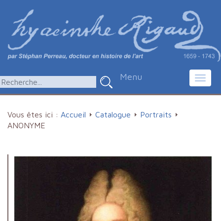
Menu
Toggl
navig
Vous êtes ici :
Accueil
Catalogue
Portraits
ANONYME