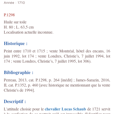
Année :
1710
P.1298
Huile sur toile
H. 80 ; L. 63,5 cm
Localisation actuelle inconnue.
Historique :
Peint entre 1710 et 1715
; vente Montréal, hôtel des encans, 16
juin 1992, lot 174 ; vente Londres, Christie’s, 7 juillet 1994, lot
174 ; vente Londres, Christie’s, 7 juillet 1995, lot 306).
Bibliographie :
Perreau, 2013, cat. P.1298, p. 264 [inédit] ;
James-Sarazin, 2016,
II, cat. P.1352, p. 460 [avec historique ne mentionnant que la vente
Christie's de 1994]
.
Descriptif :
chevalier Lucas Schaub
L'attitude choisie pour le
de 1721 servit
à la confection de ce portrait qu'il est impossible d'identifier pour