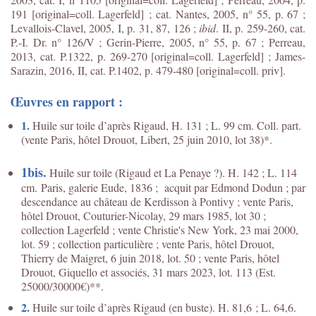
191 [original=coll. Lagerfeld] ; cat. Nantes, 2005, n° 55, p. 67 ;
Levallois-Clavel, 2005, I, p. 31, 87, 126 ;
ibid
. II, p. 259-260, cat.
P.-I. Dr. n° 126/V ; Gerin-Pierre, 2005, n° 55, p. 67 ; Perreau,
2013, cat. P.1322, p. 269-270 [original=coll. Lagerfeld] ; James-
Sarazin, 2016, II, cat. P.1402, p. 479-480 [original=coll. priv].
Œuvres en rapport :
1.
Huile sur toile d’après Rigaud, H. 131 ; L. 99 cm. Coll. part.
(vente Paris, hôtel Drouot, Libert, 25 juin 2010, lot 38)*.
1bis.
Huile sur toile (Rigaud et La Penaye ?). H. 142 ; L. 114
cm. Paris, galerie Eude, 1836 ; acquit par Edmond Dodun ; par
descendance au château de Kerdisson à Pontivy ; vente Paris,
hôtel Drouot, Couturier-Nicolay, 29 mars 1985, lot 30 ;
collection Lagerfeld ; vente Christie's New York, 23 mai 2000,
lot. 59 ; collection particulière ; vente Paris, hôtel Drouot,
Thierry de Maigret, 6 juin 2018, lot. 50 ; vente Paris, hôtel
Drouot, Giquello et associés, 31 mars 2023, lot. 113 (Est.
25000/30000€)**.
2.
Huile sur toile d’après Rigaud (en buste). H. 81,6 ; L. 64,6.