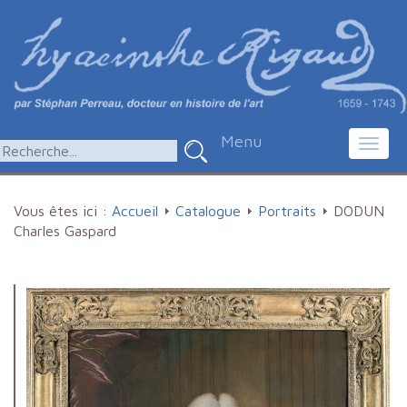
Menu
Toggl
navig
Vous êtes ici :
Accueil
Catalogue
Portraits
DODUN
Charles Gaspard