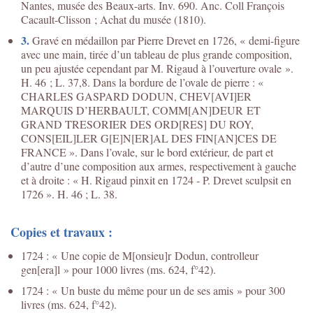
Nantes, musée des Beaux-arts. Inv. 690. Anc. Coll François
Cacault-Clisson ; Achat du musée (1810).
3.
Gravé en médaillon par Pierre Drevet en 1726, « demi-figure
avec une main, tirée d’un tableau de plus grande composition,
un peu ajustée cependant par M. Rigaud à l’ouverture ovale ».
H. 46 ; L. 37,8. Dans la bordure de l’ovale de pierre : «
CHARLES GASPARD DODUN, CHEV[AVI]ER
MARQUIS D’HERBAULT, COMM[AN]DEUR ET
GRAND TRESORIER DES ORD[RES] DU ROY,
CONS[EIL]LER G[E]N[ER]AL DES FIN[AN]CES DE
FRANCE ». Dans l’ovale, sur le bord extérieur, de part et
d’autre d’une composition aux armes, respectivement à gauche
et à droite : « H. Rigaud pinxit en 1724 - P. Drevet sculpsit en
1726 ». H. 46 ; L. 38.
Copies et travaux :
1724 : « Une copie de M[onsieu]r Dodun, controlleur
gen[era]l » pour 1000 livres (ms. 624, f°42).
1724 : « Un buste du même pour un de ses amis » pour 300
livres (ms. 624, f°42).