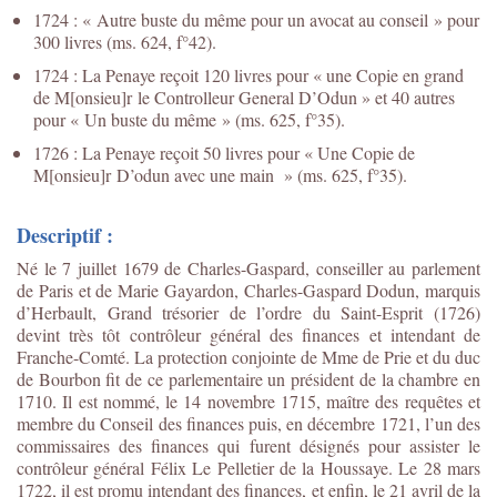
1724 : « Autre buste du même pour un avocat au conseil » pour
300 livres (ms. 624, f°42).
1724 : La Penaye reçoit 120 livres pour « une Copie en grand
de M[onsieu]r le Controlleur General D’Odun » et 40 autres
pour « Un buste du même » (ms. 625, f°35).
1726 : La Penaye reçoit 50 livres pour « Une Copie de
M[onsieu]r D’odun avec une main » (ms. 625, f°35).
Descriptif :
Né le 7 juillet 1679 de Charles-Gaspard, conseiller au parlement
de Paris et de Marie Gayardon, Charles-Gaspard Dodun, marquis
d’Herbault, Grand trésorier de l’ordre du Saint-Esprit (1726)
devint très tôt contrôleur général des finances et intendant de
Franche-Comté. La protection conjointe de Mme de Prie et du duc
de Bourbon fit de ce parlementaire un président de la chambre en
1710. Il est nommé, le 14 novembre 1715, maître des requêtes et
membre du Conseil des finances puis, en décembre 1721, l’un des
commissaires des finances qui furent désignés pour assister le
contrôleur général Félix Le Pelletier de la Houssaye. Le 28 mars
1722, il est promu intendant des finances, et enfin, le 21 avril de la