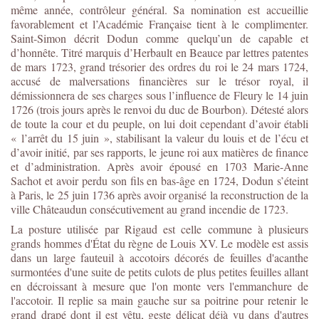
même année, contrôleur général. Sa nomination est accueillie
favorablement et l’Académie Française tient à le complimenter.
Saint-Simon décrit Dodun comme quelqu’un de capable et
d’honnête. Titré marquis d’Herbault en Beauce par lettres patentes
de mars 1723, grand trésorier des ordres du roi le 24 mars 1724,
accusé de malversations financières sur le trésor royal, il
démissionnera de ses charges sous l’influence de Fleury le 14 juin
1726 (trois jours après le renvoi du duc de Bourbon). Détesté alors
de toute la cour et du peuple, on lui doit cependant d’avoir établi
« l’arrêt du 15 juin », stabilisant la valeur du louis et de l’écu et
d’avoir initié, par ses rapports, le jeune roi aux matières de finance
et d’administration. Après avoir épousé en 1703 Marie-Anne
Sachot et avoir perdu son fils en bas-âge en 1724, Dodun s’éteint
à Paris, le 25 juin 1736 après avoir organisé la reconstruction de la
ville Châteaudun consécutivement au grand incendie de 1723.
La posture utilisée par Rigaud est celle commune à plusieurs
grands hommes d'État du règne de Louis XV. Le modèle est assis
dans un large fauteuil à accotoirs décorés de feuilles d'acanthe
surmontées d'une suite de petits culots de plus petites feuilles allant
en décroissant à mesure que l'on monte vers l'emmanchure de
l'accotoir. Il replie sa main gauche sur sa poitrine pour retenir le
grand drapé dont il est vêtu, geste délicat déjà vu dans d'autres