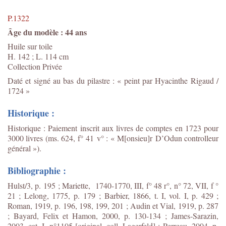
P.1322
Âge du modèle : 44 ans
Huile sur toile
H. 142 ; L. 114 cm
Collection Privée
Daté et signé au bas du pilastre : « peint par Hyacinthe Rigaud /
1724 »
Historique :
Historique : Paiement inscrit aux livres de comptes en 1723 pour
3000 livres (ms. 624, f° 41 v° : « M[onsieu]r D’Odun controlleur
général »).
Bibliographie :
Hulst/3, p. 195 ; Mariette, 1740-1770, III, f° 48 r°, n° 72, VII, f °
21 ; Lelong, 1775, p. 179 ; Barbier, 1866, t. I, vol. I, p. 429 ;
Roman, 1919, p. 196, 198, 199, 201 ; Audin et Vial, 1919, p. 287
; Bayard, Felix et Hamon, 2000, p. 130-134 ; James-Sarazin,
2003, cat. I, n°1105 [original=coll. Lagerfeld] ; Perreau, 2004, p.