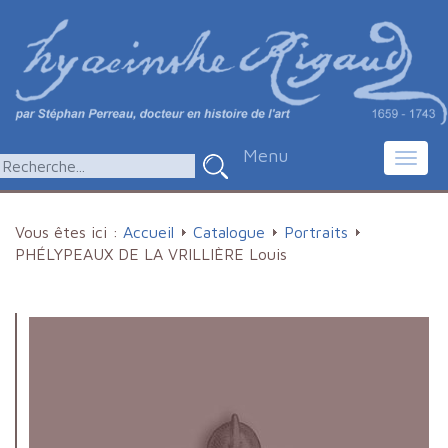
Menu
Toggl
navig
Vous êtes ici :
Accueil
Catalogue
Portraits
PHÉLYPEAUX DE LA VRILLIÈRE Louis