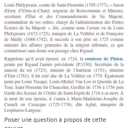
Louis Phélypeaux, comte de Saint-Florentin (1705-1777), « baron
d'Eroy d'Yères-le-Chatel, seigneur de Boiscommun et Ministre,
secrétaire d'État et des Commandements de Sa Majesté,
commandeur de ses ordres, chargé de l'administration des Petites
Écuries de Sa Majesté », fils, comme nous l’avons vu de Louis
Phélypeaux (1672-1725), marquis de La Vrillière et de Françoise
de Mailly (1688-1742). Il succéda à son père en 1725 comme
ministre des affaires générales de la religion réformée, ce que
commémore sans doute son passage chez Rigaud.
comtesse de Platen
Rappelons qu’il avait épousé, en 1724, la
,
peinte par Rigaud l'année précédente [P.1330]. Secrétaire de la
maison du roi (1723), ministre de l’Intérieur (1751), ministre
d’Etat (1761), il fut créé duc de La Vrillière en 1770. Également
peint par Louis Tocqué, Louis-Michel Van Loo et Quentin de La
Tour, Saint Florentin fut Chancelier, Greffier de 1736 à 1756 puis
Garde des Sceaux de l’Ordre du Saint-Esprit de 1716 à sa mort. À
la mort de son épouse, il s’unira à Marie-Madeleine-Josephe de
Cusack ou Cusacque (1725-1778), dite Aglaé, marquise de
Lespinasse-Langeac.
Poser une question à propos de cette
oeuvre