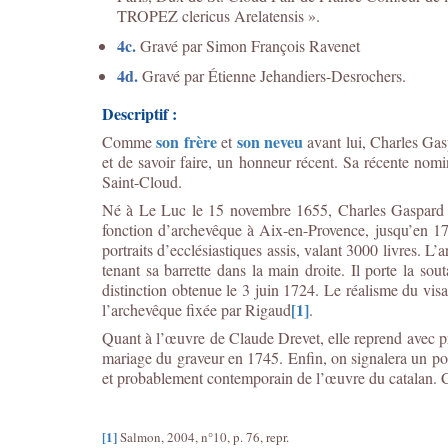
TROPEZ clericus Arelatensis ».
4c.
Gravé par Simon François Ravenet
4d.
Gravé par Étienne Jehandiers-Desrochers.
Descriptif :
son frère
son neveu
Comme
et
avant lui, Charles Gas
et de savoir faire, un honneur récent. Sa récente nomi
Saint-Cloud.
Né à Le Luc le 15 novembre 1655, Charles Gaspard ava
fonction d’archevêque à Aix-en-Provence, jusqu’en 172
portraits d’ecclésiastiques assis, valant 3000 livres. L
tenant sa barrette dans la main droite. Il porte la so
distinction obtenue le 3 juin 1724. Le réalisme du vis
[1]
l’archevêque fixée par Rigaud
.
Quant à l’œuvre de Claude Drevet, elle reprend avec préci
mariage du graveur en 1745. Enfin, on signalera un port
et probablement contemporain de l’œuvre du catalan. C’es
[1]
Salmon, 2004, n°10, p. 76, repr.