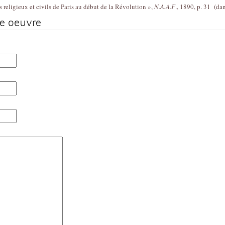
 religieux et civils de Paris au début de la Révolution »,
N.A.A.F
., 1890, p. 31 (dan
te oeuvre