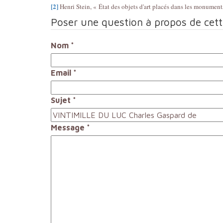
[2]
Henri Stein, « État des objets d'art placés dans les monuments
Poser une question à propos de cet
Nom
*
Email
*
Sujet
*
Message
*