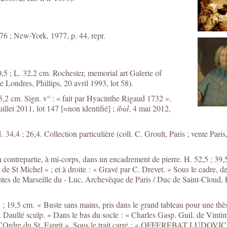
976 ; New-York, 1977, p. 44, repr.
40,5 ; L. 32,2 cm. Rochester, memorial art Galerie of
 Londres, Phillips, 20 avril 1993, lot 58).
65,2 cm. Sign. v° : « fait par Hyacinthe Rigaud 1732 ».
uillet 2011, lot 147 [=non identifié] ;
ibid
, 4 mai 2012,
4,4 ; 26,4. Collection particulière (coll. C. Groult, Paris ; vente Paris
contrepartie, à mi-corps, dans un encadrement de pierre. H. 52,5 ; 39,5
de St Michel » ; et à droite : « Gravé par C. Drevet. » Sous le cadre, d
es de Marseille du - Luc, Archevêque de Paris / Duc de Saint-Cloud, 
 ; 19,5 cm. « Buste sans mains, pris dans le grand tableau pour une th
« J. Daullé sculp. » Dans le bas du socle : « Charles Gasp. Guil. de Vin
r de l’Ordre du St. Esprit ». Sous le trait carré : « OFFEREBA