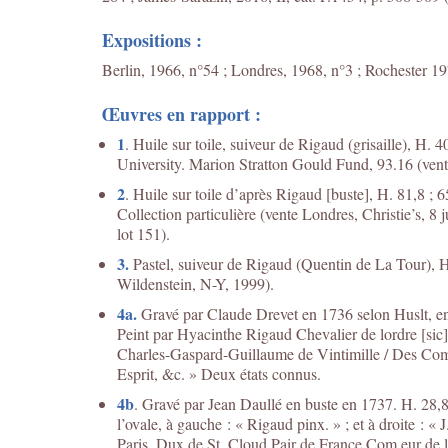
Expositions :
Berlin, 1966, n°54 ; Londres, 1968, n°3 ; Rochester 1
Œuvres en rapport :
1
. Huile sur toile, suiveur de Rigaud (grisaille), H. 
University. Marion Stratton Gould Fund, 93.16 (vente
2
. Huile sur toile d’après Rigaud [buste], H. 81,8 ; 
Collection particulière (vente Londres, Christie’s, 8 j
lot 151).
3.
Pastel, suiveur de Rigaud (Quentin de La Tour), H. 3
Wildenstein, N-Y, 1999).
4a.
Gravé par Claude Drevet en 1736 selon Huslt, en 
Peint par Hyacinthe Rigaud Chevalier de lordre [sic] 
Charles-Gaspard-Guillaume de Vintimille / Des Comt
Esprit, &c. » Deux états connus.
4b
. Gravé par Jean Daullé en buste en 1737. H. 28,8
l’ovale, à gauche : « Rigaud pinx. » ; et à droite : 
Paris, Dux de St. Cloud Pair de France Com.eu