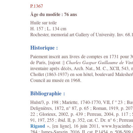
P.1367
Âge du modèle : 76 ans
Huile sur toile
H. 157 ; L. 134 cm
Rochester, memorial art Gallery of University. Inv. 68.
Historique :
Paiement inscrit aux livres de comptes en 1731 pour 3
de Paris, [rajout :]
Charles Gaspar Guillaume de Vint
inventaire après décès, Arch. Nat., M. C., XCII, 543,
Chollet (1863-1937) en son hôtel, boulevard Malesher
Council au musée en 1968.
Bibliographie :
Hulst/3, p. 198 ; Mariette, 1740-1770, VII, f ° 23 ; Ba
Delignières, 1872, n° 87, p. 65 ; Roman, 1919, p. 207
22 ; Glorieux, 2002, p. 439 ; Perreau, 2004, p. 117 ; 
91, 197, 255 ; ibid. II, p. 352, cat. C. Dr. n° 6 ; Perrea
Rigaud
», [en ligne], 16 juin 2011, www.hyacinthe-r
284 ; James-Sarazin, 2016, II, cat. P.1454, p. 508-509 (