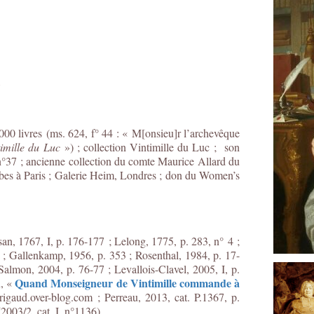
1
000 livres (ms. 624, f° 44 : « M[onsieu]r l’archevêque
imille du Luc
») ; collection Vintimille du Luc ; son
 n°37 ; ancienne collection du comte Maurice Allard du
bes à Paris ; Galerie Heim, Londres ; don du Women’s
san, 1767, I, p. 176-177 ; Lelong, 1775, p. 283, n° 4 ;
 ; Gallenkamp, 1956, p. 353 ; Rosenthal, 1984, p. 17-
Salmon, 2004, p. 76-77 ; Levallois-Clavel, 2005, I, p.
Quand Monseigneur de Vintimille commande à
u, «
igaud.over-blog.com ; Perreau, 2013, cat. P.1367, p.
2003/2, cat. I, n°1136).