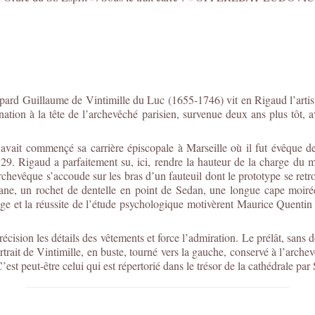
pard Guillaume de Vintimille du Luc (1655-1746) vit en Rigaud l’artiste
nation à la tête de l’archevêché parisien, survenue deux ans plus tôt,
it commençé sa carrière épiscopale à Marseille où il fut évêque de 1
9. Rigaud a parfaitement su, ici, rendre la hauteur de la charge du 
’archevêque s’accoude sur les bras d’un fauteuil dont le prototype se re
utane, un rochet de dentelle en point de Sedan, une longue cape moirée 
age et la réussite de l’étude psychologique motivèrent Maurice Quentin 
sion les détails des vêtements et force l’admiration. Le prélât, sans dou
rait de Vintimille, en buste, tourné vers la gauche, conservé à l’archevê
t peut-être celui qui est répertorié dans le trésor de la cathédrale par 