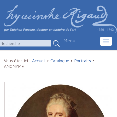
Menu
Toggl
navig
Vous êtes ici :
Accueil
Catalogue
Portraits
ANONYME