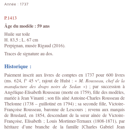
Année :
1737
P.1413
Âge du modèle : 59 ans
Huile sur toile
H. 83,5 ; L. 67 cm
Perpignan, musée Rigaud (2016).
Traces de signature au dos.
Historique :
Paiement inscrit aux livres de comptes en 1737 pour 600 livres
(ms. 624, f° 45 v°, rajout de Hulst : «
M. Rousseau, chef de la
manufacture des draps noirs de Sedan
») ; par succession à
Angélique-Elisabeth Rousseau (morte en 1759), fille des modèles,
mariée à Jean Vinanti ; son fils aîné Antoine-Charles Rousseau de
Thelonne (1738 – guillotiné en 1794) ; sa seconde fille, Victoire-
Françoise Rousseau, baronne de Lescours ; revenu aux marquis
de Bruslard, en 1854, descendant de la sœur aînée de Victoire-
Françoise, Elisabeth ; Louis Mortimer-Ternaux (1808-1871), par
héritage d’une branche de la famille [Charles Gabriel Jean