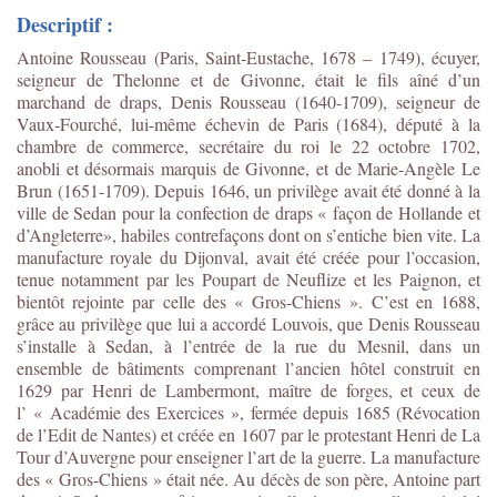
Descriptif :
Antoine Rousseau (Paris, Saint-Eustache, 1678 – 1749), écuyer,
seigneur de Thelonne et de Givonne, était le fils aîné d’un
marchand de draps, Denis Rousseau (1640-1709), seigneur de
Vaux-Fourché, lui-même échevin de Paris (1684), député à la
chambre de commerce, secrétaire du roi le 22 octobre 1702,
anobli et désormais marquis de Givonne, et de Marie-Angèle Le
Brun (1651-1709). Depuis 1646, un privilège avait été donné à la
ville de Sedan pour la confection de draps « façon de Hollande et
d’Angleterre», habiles contrefaçons dont on s’entiche bien vite. La
manufacture royale du Dijonval, avait été créée pour l’occasion,
tenue notamment par les Poupart de Neuflize et les Paignon, et
bientôt rejointe par celle des « Gros-Chiens ». C’est en 1688,
grâce au privilège que lui a accordé Louvois, que Denis Rousseau
s’installe à Sedan, à l’entrée de la rue du Mesnil, dans un
ensemble de bâtiments comprenant l’ancien hôtel construit en
1629 par Henri de Lambermont, maître de forges, et ceux de
l’ « Académie des Exercices », fermée depuis 1685 (Révocation
de l’Edit de Nantes) et créée en 1607 par le protestant Henri de La
Tour d’Auvergne pour enseigner l’art de la guerre. La manufacture
des « Gros-Chiens » était née. Au décès de son père, Antoine part