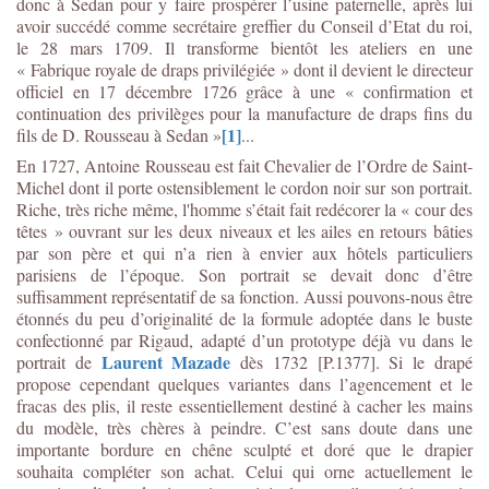
donc à Sedan pour y faire prospérer l’usine paternelle, après lui
avoir succédé comme secrétaire greffier du Conseil d’Etat du roi,
le 28 mars 1709. Il transforme bientôt les ateliers en une
« Fabrique royale de draps privilégiée » dont il devient le directeur
officiel en 17 décembre 1726 grâce à une « confirmation et
continuation des privilèges pour la manufacture de draps fins du
[1]
fils de D. Rousseau à Sedan »
...
En 1727, Antoine Rousseau est fait Chevalier de l’Ordre de Saint-
Michel dont il porte ostensiblement le cordon noir sur son portrait.
Riche, très riche même, l'homme s’était fait redécorer la « cour des
têtes » ouvrant sur les deux niveaux et les ailes en retours bâties
par son père et qui n’a rien à envier aux hôtels particuliers
parisiens de l’époque. Son portrait se devait donc d’être
suffisamment représentatif de sa fonction. Aussi pouvons-nous être
étonnés du peu d’originalité de la formule adoptée dans le buste
confectionné par Rigaud, adapté d’un prototype déjà vu dans le
Laurent Mazade
portrait de
dès 1732 [P.1377]. Si le drapé
propose cependant quelques variantes dans l’agencement et le
fracas des plis, il reste essentiellement destiné à cacher les mains
du modèle, très chères à peindre. C’est sans doute dans une
importante bordure en chêne sculpté et doré que le drapier
souhaita compléter son achat. Celui qui orne actuellement le