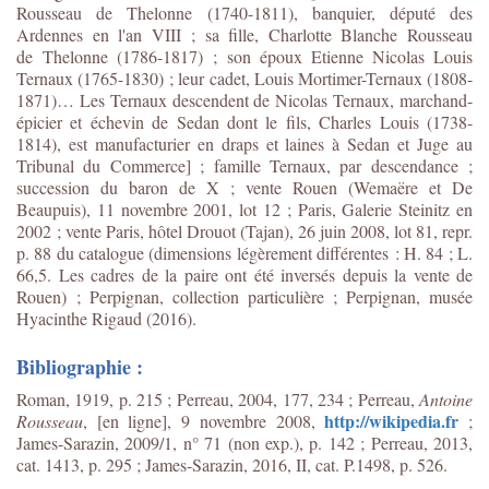
Rousseau de Thelonne (1740-1811), banquier, député des
Ardennes en l'an VIII ; sa fille, Charlotte Blanche Rousseau
de Thelonne (1786-1817) ; son époux Etienne Nicolas Louis
Ternaux (1765-1830) ; leur cadet, Louis Mortimer-Ternaux (1808-
1871)… Les Ternaux descendent de Nicolas Ternaux, marchand-
épicier et échevin de Sedan dont le fils, Charles Louis (1738-
1814), est manufacturier en draps et laines à Sedan et Juge au
Tribunal du Commerce] ; famille Ternaux, par descendance ;
succession du baron de X ; vente Rouen (Wemaëre et De
Beaupuis), 11 novembre 2001, lot 12 ; Paris, Galerie Steinitz en
2002 ; vente Paris, hôtel Drouot (Tajan), 26 juin 2008, lot 81, repr.
p. 88 du catalogue (dimensions légèrement différentes : H. 84 ; L.
66,5. Les cadres de la paire ont été inversés depuis la vente de
Rouen) ; Perpignan, collection particulière ; Perpignan, musée
Hyacinthe Rigaud (2016).
Bibliographie :
Roman, 1919, p. 215 ; Perreau, 2004, 177, 234 ; Perreau,
Antoine
http://wikipedia.fr
Rousseau
, [en ligne], 9 novembre 2008,
;
James-Sarazin, 2009/1, n° 71 (non exp.), p. 142 ; Perreau, 2013,
cat. 1413, p. 295 ; James-Sarazin, 2016, II, cat. P.1498, p. 526.