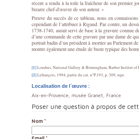
récent a rendu à la toile la fraîcheur de son premier jou
bizarre chef-d'œuvre de son auteur. »
Preuve du succès de ce tableau, nous en connaissons un
cependant de l’attribuer à Rigaud. Par contre, un dess
1738-1740, aurait servi de base à la gravure connue d
d’une commande de cette gravure par une dame de quali
portrait badin d’un président à mortier au Parlement d
montre également une étude de buste typique des homm
[1]
Londres, National Gallery & Birmingham, Barber Institut of F
[2]
Lefrançois, 1994, partie du cat. n°P.193, p. 309, repr.
Localisation de l´œuvre :
Aix-en-Provence, musée Granet, France
Poser une question à propos de cet
Nom
*
Email
*