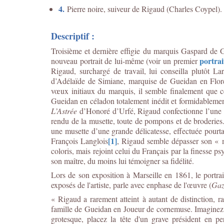
4.
Pierre noire, suiveur de Rigaud (Charles Coypel).
Descriptif :
Troisième et dernière effigie du marquis Gaspard de G
portrai
nouveau portrait de lui-même (voir un premier
Rigaud, surchargé de travail, lui conseilla plutôt Lar
d’Adélaïde de Simiane, marquise de Gueidan en Flore 
vœux initiaux du marquis, il semble finalement que ce
Gueidan en céladon totalement inédit et formidablement
L’Astrée
d’Honoré d’Urfé, Rigaud confectionne l’une de 
rendu de la musette, toute de pompons et de broderies.
une musette d’une grande délicatesse, effectuée pourt
[1]
François Langlois
, Rigaud semble dépasser son « ma
coloris, mais rejoint celui du Français par la finesse
son maître, du moins lui témoigner sa fidélité.
Lors de son exposition à Marseille en 1861, le portr
exposés de l'artiste, parle avec enphase de l'œuvre (
Gaz
« Rigaud a rarement atteint à autant de distinction, 
famille de Gueidan en Joueur de cornemuse. Imaginez un
grotesque, placez la tête d'un grave président en p