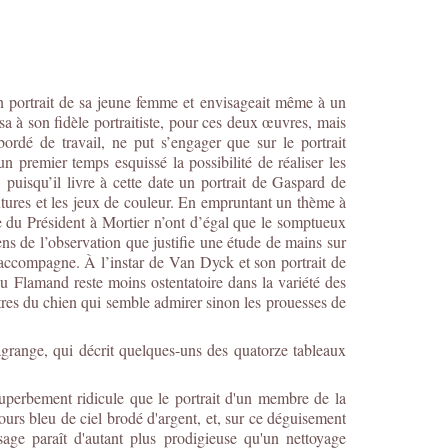
un portrait de sa jeune femme et envisageait même à un
ssa à son fidèle portraitiste, pour ces deux œuvres, mais
ébordé de travail, ne put s’engager que sur le portrait
premier temps esquissé la possibilité de réaliser les
puisqu’il livre à cette date un portrait de Gaspard de
xtures et les jeux de couleur. En empruntant un thème à
le du Président à Mortier n’ont d’égal que le somptueux
ns de l’observation que justifie une étude de mains sur
’accompagne. À l’instar de Van Dyck et son portrait de
du Flamand reste moins ostentatoire dans la variété des
tres du chien qui semble admirer sinon les prouesses de
grange, qui décrit quelques-uns des quatorze tableaux
superbement ridicule que le portrait d'un membre de la
urs bleu de ciel brodé d'argent, et, sur ce déguisement
age paraît d'autant plus prodigieuse qu'un nettoyage