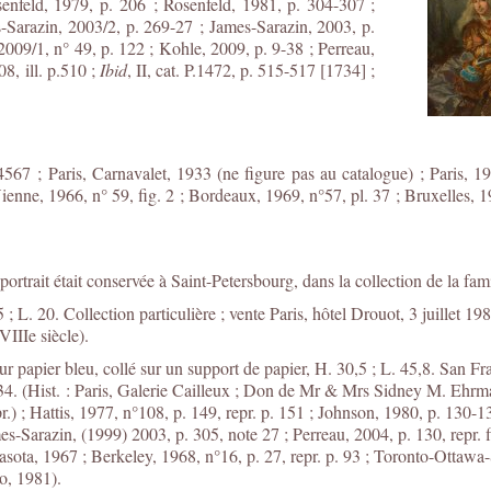
enfeld, 1979, p. 206 ; Rosenfeld, 1981, p. 304-307 ;
-Sarazin, 2003/2, p. 269-27 ; James-Sarazin, 2003, p.
009/1, n° 49, p. 122 ; Kohle, 2009, p. 9-38 ; Perreau,
8, ill. p.510 ;
Ibid
, II, cat. P.1472, p. 515-517 [1734] ;
4567 ; Paris, Carnavalet, 1933 (ne figure pas au catalogue) ; Paris, 19
enne, 1966, n° 59, fig. 2 ; Bordeaux, 1969, n°57, pl. 37 ; Bruxelles, 197
trait était conservée à Saint-Petersbourg, dans la collection de la fami
 L. 20. Collection particulière ; vente Paris, hôtel Drouot, 3 juillet 19
IIIe siècle).
ur papier bleu, collé sur un support de papier, H. 30,5 ; L. 45,8. San F
4. (Hist. : Paris, Galerie Cailleux ; Don de Mr & Mrs Sidney M. Ehr
; Hattis, 1977, n°108, p. 149, repr. p. 151 ; Johnson, 1980, p. 130-137
mes-Sarazin, (1999) 2003, p. 305, note 27 ; Perreau, 2004, p. 130, repr. f
asota, 1967 ; Berkeley, 1968, n°16, p. 27, repr. p. 93 ; Toronto-Ottaw
o, 1981).