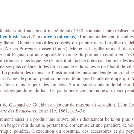
ueidan qui, fraîchement marié depuis 1730, souhaitait faire réaliser 
t en buste
autre à mi-corps
suivi d’un
). Tout naturellement, il s’adre
gillierre. Gueidan suivit les conseils du peintre mais Largillierre, d
(Aix-en-Provence, musée Granet). Même si Largillierre avait, dans un 
 soit Rigaud qui ait emporté le marché du portrait masculin en 1735 
 virtuose, dans lequel se résume tout l’art de notre catalan pour les te
ses plus célèbres toiles où la qualité et la richesse de l’habit de vil
 La position des mains sur l’instrument de musique dénote un grand se
ant d’après le portrait peint comme en témoigne l’étude de drapé qui l
ître » dans les jeux des lumières. Sur un sujet similaire, le tableau 
 psychologique du rendu facial et par la présence commune aux deux pein
ait de Gaspard de Gueidan en joueur de musette fit sensation. Léon La
ette des Beaux-arts
, tome 11e, 1861, p. 543):
rarement aussi il a produit une œuvre plus ridiculement belle ou plus 
 berger vêtu de satin, portant une cornemuse et une panetière de velo
erruque poudrée. L'exécution du costume, des accessoires et du pays