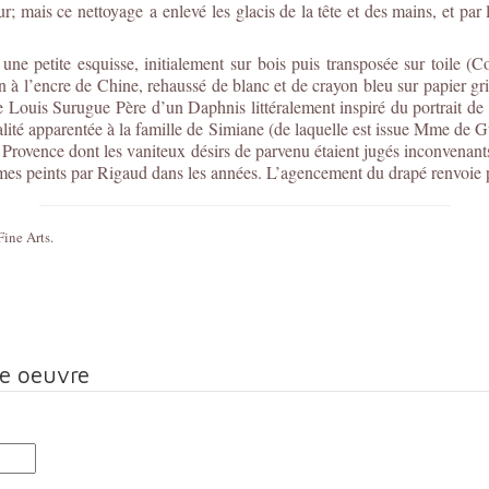
r; mais ce nettoyage a enlevé les glacis de la tête et des mains, et par 
e petite esquisse, initialement sur bois puis transposée sur toile (Col
in à l’encre de Chine, rehaussé de blanc et de crayon bleu sur papier g
e Louis Surugue Père d’un Daphnis littéralement inspiré du portrait d
té apparentée à la famille de Simiane (de laquelle est issue Mme de Gu
e Provence dont les vaniteux désirs de parvenu étaient jugés inconvenant
es peints par Rigaud dans les années. L’agencement du drapé renvoie p
ine Arts.
te oeuvre