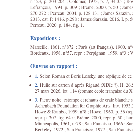
n° 23, p. 203-204 ; Colomer, 1973, p. 7, 34-35 ; Ros
Lefrançois, 1994, p. 309 ; Brême, 2000, p. 50 ; James
270-272 ; Perreau, 2004, p. 128-131 ; James-Sarazin, 2
2013, cat. P. 1416, p.298 ; James-Sarazin, 2016, I, p. 50
Perreau, 2020, p. 184, fig. 1.
Expositions :
Marseille, 1861, n°872 ; Paris (art français), 1900, n°
Bordeaux, 1958, n°57, repr. ; Perpignan, 1959, n°3 ; Vi
Œuvres en rapport :
1.
Selon Roman et Boris Lossky, une réplique de ce por
2.
Huile sur carton d’après Rigaud (XIXe ?), H. 26,5 ;
27 mars 2026, lot. 114 (comme école française du XV
3.
Pierre noire, estompe et rehauts de craie blanche s
Achenbach Foundation for Graphic Arts. Inv. 1953.3
Howe & Rambo, 1959, n°8 ; Howe, 1960, p. 56 (repr.) 
repr. p. 307, fig. 64c ; Brême, 2000, repr. p. 50 ; Ja
Minneapolis, 1961, n°78 ; San Francisco, 1966 ; Sar
Berkeley, 1972 ; San Francisco, 1977 ; San Francisc