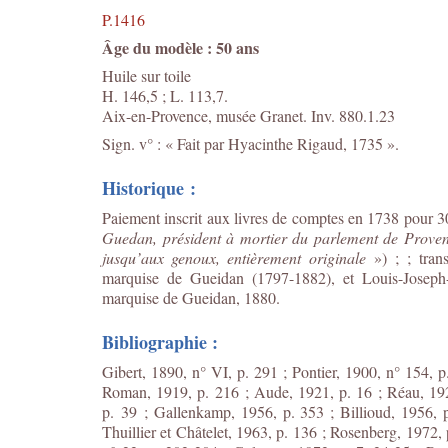
P.1416
Âge du modèle : 50 ans
Huile sur toile
H. 146,5 ; L. 113,7.
Aix-en-Provence, musée Granet. Inv. 880.1.23
Sign. v° : « Fait par Hyacinthe Rigaud, 1735 ».
Historique :
Paiement inscrit aux livres de comptes en 1738 pour 30
Guedan, président à mortier du parlement de Provenc
jusqu’aux genoux, entièrement originale
») ; ; tran
marquise de Gueidan (1797-1882), et Louis-Joseph
marquise de Gueidan, 1880.
Bibliographie :
Gibert, 1890, n° VI, p. 291 ; Pontier, 1900, n° 154, p
Roman, 1919, p. 216 ; Aude, 1921, p. 16 ; Réau, 1925,
p. 39 ; Gallenkamp, 1956, p. 353 ; Billioud, 1956, p
Thuillier et Châtelet, 1963, p. 136 ; Rosenberg, 1972