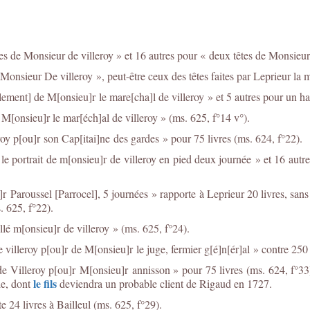
es de Monsieur de villeroy » et 16 autres pour « deux têtes de Monsieur 
 Monsieur De villeroy », peut-être ceux des têtes faites par Leprieur la
llement] de M[onsieu]r le mare[cha]l de villeroy » et 5 autres pour un 
 M[onsieu]r le mar[éch]al de villeroy » (ms. 625, f°14 v°).
y p[ou]r son Cap[itai]ne des gardes » pour 75 livres (ms. 624, f°22).
le portrait de m[onsieu]r de villeroy en pied deux journée » et 16 autres
 Paroussel [Parrocel], 5 journées » rapporte à Leprieur 20 livres, sans d
. 625, f°22).
lé m[onsieu]r de villeroy » (ms. 625, f°24).
illeroy p[ou]r de M[onsieu]r le juge, fermier g[é]n[ér]al » contre 250 
e Villeroy p[ou]r M[onsieu]r annisson » pour 75 livres (ms. 624, f°33
le fils
le, dont
deviendra un probable client de Rigaud en 1727.
 24 livres à Bailleul (ms. 625, f°29).