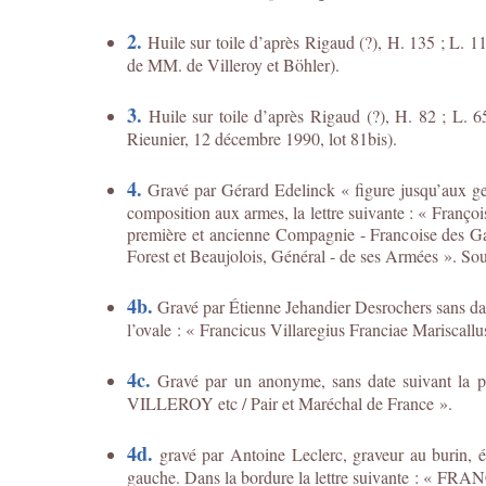
2.
Huile sur toile d’après Rigaud (?), H. 135 ; L. 11
de MM. de Villeroy et Böhler).
3.
Huile sur toile d’après Rigaud (?), H. 82 ; L. 65,
Rieunier, 12 décembre 1990, lot 81bis).
4.
Gravé par Gérard Edelinck « figure jusqu’aux gen
composition aux armes, la lettre suivante : « Franço
première et ancienne Compagnie - Francoise des Gar
Forest et Beaujolois, Général - de ses Armées ». Sous
4b.
Gravé par Étienne Jehandier Desrochers sans date,
l’ovale : « Francicus Villaregius Franciae Mariscallu
4c.
Gravé par un anonyme, sans date suivant la
VILLEROY etc / Pair et Maréchal de France ».
4d.
gravé par Antoine Leclerc, graveur au burin, éd
gauche. Dans la bordure la lettre suivante : «