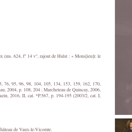
x (ms. 624, f° 14 v°, rajout de Hulst : « Mons[ieu]r. le
3, 76, 95, 96, 98, 104, 105, 134, 153, 159, 162, 170,
reau, 2004, p. 108, 204 ; Marcheteau de Quincay, 2006,
zin, 2016, II, cat. *P.567, p. 194-195 (2003/2, cat. I,
 Château de Vaux-le-Vicomte.