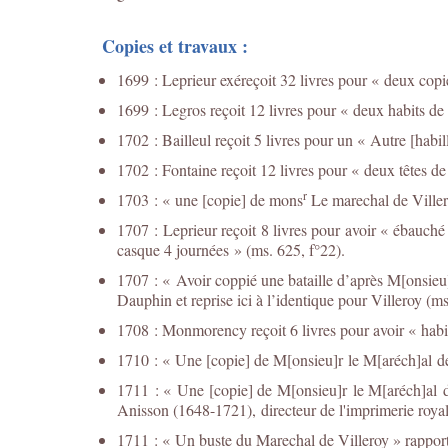
Copies et travaux :
1699 : Leprieur exéreçoit 32 livres pour « deux copi
1699 : Legros reçoit 12 livres pour « deux habits de
1702 : Bailleul reçoit 5 livres pour un « Autre [habi
1702 : Fontaine reçoit 12 livres pour « deux têtes de
r
1703 : « une [copie] de mons
Le marechal de Villero
1707 : Leprieur reçoit 8 livres pour avoir « ébauché 
casque 4 journées » (ms. 625, f°22).
1707 : « Avoir coppié une bataille d’après M[onsieu]r
Dauphin et reprise ici à l’identique pour Villeroy (ms
1708 : Monmorency reçoit 6 livres pour avoir « habil
1710 : « Une [copie] de M[onsieu]r le M[aréch]al de v
1711 : « Une [copie] de M[onsieu]r le M[aréch]al d
Anisson (1648-1721), directeur de l'imprimerie roya
1711 : « Un buste du Marechal de Villeroy » rapporte