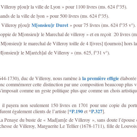
illeroy p[ou]r la ville de Lyon » pour 1100 livres (ms. 624 f°35).
ands de la ville de lyon » pour 500 livres (ms. 624 f°35).
M[onsieu]r Duret
 Villeroy p[ou]r
» pour 75 livres (ms. 624 f°35 v°).
coppie de M[onsieu]r le Marechal de villeroy » et en reçoit 20 livres (m
M[onsieu]r le marechal de Villeroy toille de 4 l[ivres] t[ournois] hors la
M[onsieu]r le M[aréch]al de Villeroy » (ms. 625, f°31 v°).
la première effigie
1644-1730), duc de Villeroy, nous ramène à
élaborée 
c commémorer cette distinction par une composition beaucoup plus vas
s'imposait comme un geste politique plus que comme un chois artistique,
re : il payera non seulement 150 livres en 1701 pour une copie du po
*P.190
P.327
urent également clients de l’artiste [
et *
].
La Penaye du buste de « Mad[am]e de Villeroy », sans doute l’épouse 
a duchesse de Villeroy, Marguerite Le Tellier (1678-1711), fille de Louv