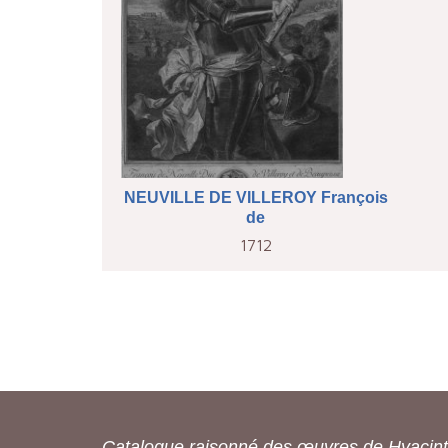
NEUVILLE DE VILLEROY François
de
1712
Catalogue raisonné des œuvres de Hyacin