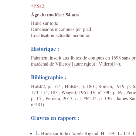
*P.542
Âge du modèle : 54 ans
Huile sur toile
Dimensions inconnues [en pied]
Localisation actuelle inconnue.
Historique :
Paiement inscrit aux livres de comptes en 1698 sans pri
maréchal de Villeroy [autre rajout : Villeroi] »).
Bibliographie :
Hulst/2, p. 167 ; Hulst/3, p. 180 ; Roman, 1919, p. 6
173, 174, 183 ; Weigert, 1961, IV, n° 390, p. 69 ; Per
p. 15 ; Perreau, 2013, cat. *P.542, p. 136 ;
James-Sara
n°481)
Œuvres en rapport :
1.
Huile sur toile d’après Rigaud, H. 139 ; L. 114.