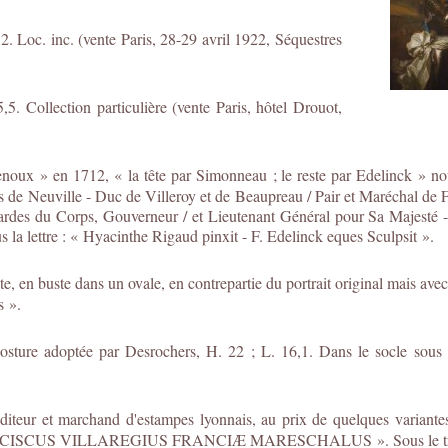
2. Loc. inc. (vente Paris, 28-29 avril 1922, Séquestres
5. Collection particulière (vente Paris, hôtel Drouot,
oux » en 1712, « la tête par Simonneau ; le reste par Edelinck » nous
is de Neuville - Duc de Villeroy et de Beaupreau / Pair et Maréchal de 
des du Corps, Gouverneur / et Lieutenant Général pour Sa Majesté - d
 la lettre : « Hyacinthe Rigaud pinxit - F. Edelinck eques Sculpsit ».
 en buste dans un ovale, en contrepartie du portrait original mais avec
s ».
 posture adoptée par Desrochers, H. 22 ; L. 16,1. Dans le soc
iteur et marchand d'estampes lyonnais, au prix de quelques variantes 
 FRANCISCUS VILLAREGIUS FRANCIÆ MARESCHALUS ». Sous le trait ca