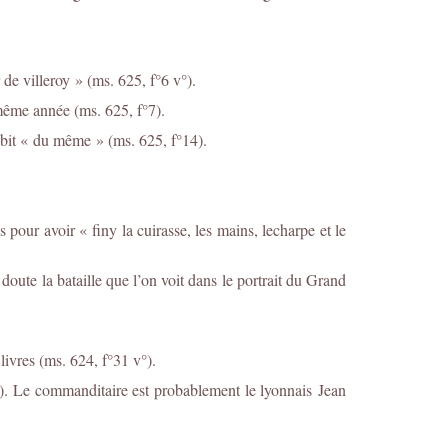
de villeroy » (ms. 625, f°6 v°).
 même année (ms. 625, f°7).
habit « du même » (ms. 625, f°14).
 pour avoir « finy la cuirasse, les mains, lecharpe et le
oute la bataille que l’on voit dans le portrait du Grand
livres (ms. 624, f°31 v°).
). Le commanditaire est probablement le lyonnais Jean