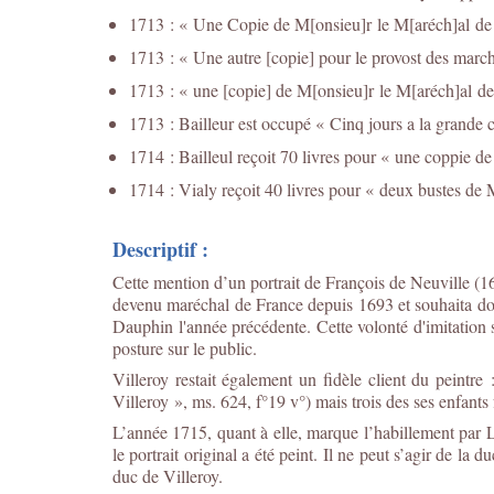
1713 : « Une Copie de M[onsieu]r le M[aréch]al de V
1713 : « Une autre [copie] pour le provost des march
1713 : « une [copie] de M[onsieu]r le M[aréch]al de
1713 : Bailleur est occupé « Cinq jours a la grande 
1714 : Bailleul reçoit 70 livres pour « une coppie de 
1714 : Vialy reçoit 40 livres pour « deux bustes de 
Descriptif :
Cette mention d’un portrait de François de Neuville (
devenu maréchal de France depuis 1693 et souhaita don
Dauphin l'année précédente. Cette volonté d'imitation 
posture sur le public.
Villeroy restait également un fidèle client du peint
Villeroy », ms. 624, f°19 v°) mais trois des ses enfants f
L’année 1715, quant à elle, marque l’habillement par 
le portrait original a été peint. Il ne peut s’agir de l
duc de Villeroy.