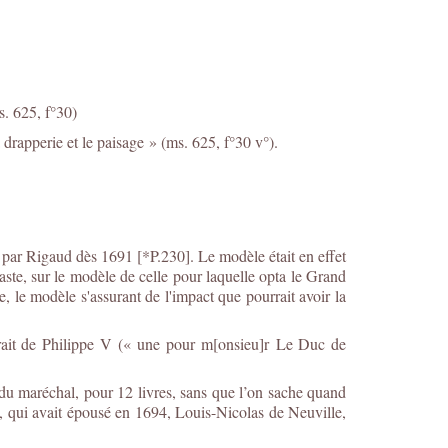
s. 625, f°30)
 drapperie et le paisage » (ms. 625, f°30 v°).
par Rigaud dès 1691 [*P.230]. Le modèle était en effet
te, sur le modèle de celle pour laquelle opta le Grand
 le modèle s'assurant de l'impact que pourrait avoir la
rtrait de Philippe V (« une pour m[onsieu]r Le Duc de
du maréchal, pour 12 livres, sans que l’on sache quand
ois, qui avait épousé en 1694, Louis-Nicolas de Neuville,