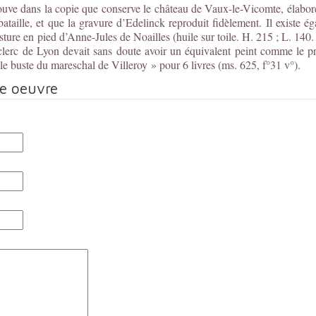
trouve dans la copie que conserve le château de Vaux-le-Vicomte, élabo
lle, et que la gravure d’Edelinck reproduit fidèlement. Il existe ég
re en pied d’Anne-Jules de Noailles (huile sur toile. H. 215 ; L. 14
lerc de Lyon devait sans doute avoir un équivalent peint comme le pr
e buste du mareschal de Villeroy » pour 6 livres (ms. 625, f°31 v°).
te oeuvre