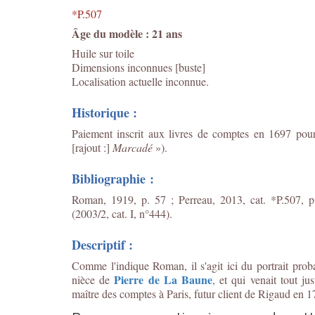
*P.507
Âge du modèle : 21 ans
Huile sur toile
Dimensions inconnues [buste]
Localisation actuelle inconnue.
Historique :
Paiement inscrit aux livres de comptes en 1697 pou
[rajout :]
Marcadé
»).
Bibliographie :
Roman, 1919, p. 57 ; Perreau, 2013, cat. *P.507, 
(2003/2, cat. I, n°444).
Descriptif :
Comme l'indique Roman, il s'agit ici du portrait pro
Pierre de La Baune
nièce de
, et qui venait tout j
maître des comptes à Paris, futur client de Rigaud e