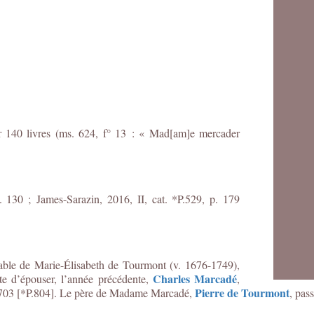
r 140 livres (ms. 624, f° 13 : « Mad[am]e
mercader
p. 130 ;
James-Sarazin, 2016, II, cat. *P.529, p. 179
bable de
Marie-Élisabeth de Tourmont (v. 1676-1749)
,
Charles Marcadé
uste d’épouser, l’année précédente,
,
Pierre de Tourmont
n 1703 [*P.804]. Le père de Madame Marcadé,
, pas