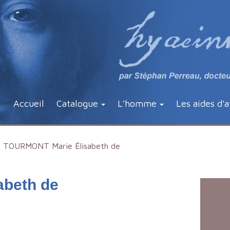
Accueil
Catalogue
L'homme
Les aides d'a
TOURMONT Marie Élisabeth de
beth de