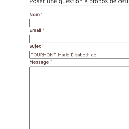
Poser une question à propos de cet
Nom
*
Email
*
Sujet
*
Message
*