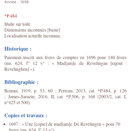
Année :
1696
*P.484
Huile sur toile
Dimensions inconnues [buste]
Localisation actuelle inconnue.
Historique :
Paiement inscrit aux livres de comptes en 1696 pour 140 livres
(ms. 624, f° 12 v° : « Mad[am]e de Revelingan [rajout :
Revelinghen] »).
Bibliographie :
Roman, 1919, p. 53, 60 ; Perreau, 2013, cat. *P.484, p. 126
;
James-Sarazin, 2016, II, cat. *P.506, p. 168 (2003/2, cat. I,
n°425 et 500).
Copies et travaux :
1697 : « Une [copie] de mad[am]e De Revelingen » pour 70
livres (ms. 624, f° 13 v°).