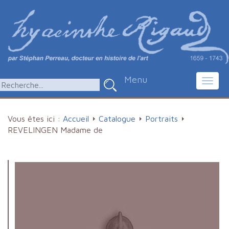
Menu
Toggl
navig
Vous êtes ici :
Accueil
Catalogue
Portraits
REVELINGEN Madame de