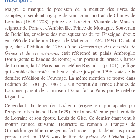
Malgré le manque de précision de la mention des livres de
comptes, il semblait logique de voir ici un portrait de Charles de
Lorraine (1648-1708), prince de Lixheim, Vicomte de Marsan,
seigneur de Pons et d’Ambleville, Prince de Mortagne, Souverain
de Bedeilles, enseigne des mousquetaires du roi Enseigne, époux
en 1696 de Catherine Goyon de Matignon (1662-1699). D'autant
que, dans l’édition de 1768 d’une
Description des beautés de
Gênes et de ses environs
, était référencé au palais Ambroglio
Doria (actuelle banque de Rome) « un portrait du prince Charles
de Lorraine, fait à Paris par le célèbre Rigaud » (p. 101) ; effigie
qui semble être restée en lieu et place jusqu’en 1796, date de la
dernière réédition de l’ouvrage. La même mention se trouve dans
l’édition de 1781 (p. 108) : « Un portrait du Prince Charles de
Lorraine, parent de la maison Doria, fait à Paris par le célebre
Rigaud. »
Cependant, la terre de Lixheim (érigée en principauté par
l'empereur Ferdinand II en 1629), était alors détenue par Henriette
de Lorraine et son époux, Louis de Gise. Ce dernier étant venu à
mourir l'année suivante, Henriette se remaria à François de
Grimaldi « gentilhomme génois fort riche » qui la détint jusqu'à sa
propre mort en 1695 sous le titre de
prince de Lixheim
(son