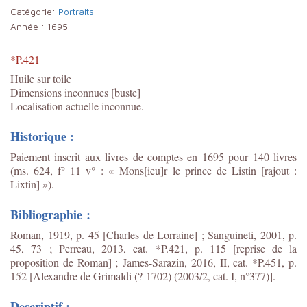
Catégorie:
Portraits
Année :
1695
*P.421
Huile sur toile
Dimensions inconnues [buste]
Localisation actuelle inconnue.
Historique :
Paiement inscrit aux livres de comptes en 1695 pour 140 livres
(ms. 624, f° 11 v° : « Mons[ieu]r le prince de Listin [rajout :
Lixtin] »).
Bibliographie :
Roman, 1919, p. 45 [Charles de Lorraine] ; Sanguineti, 2001, p.
45, 73 ; Perreau, 2013, cat. *P.421, p. 115 [reprise de la
proposition de Roman] ;
James-Sarazin, 2016, II, cat. *P.451, p.
152 [Alexandre de Grimaldi (?-1702) (2003/2, cat. I, n°377)].
Descriptif :