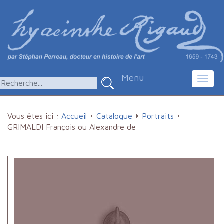
Menu
Toggl
navig
Vous êtes ici :
Accueil
Catalogue
Portraits
GRIMALDI François ou Alexandre de