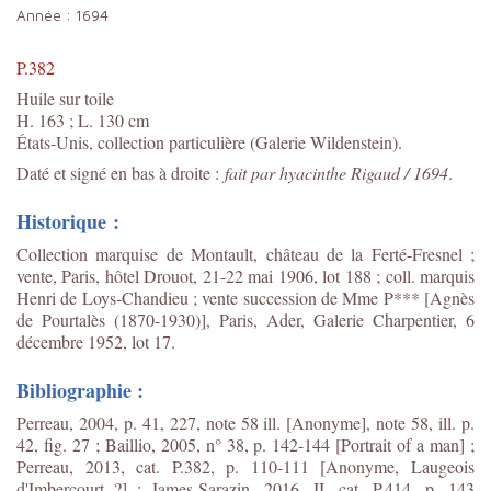
Année :
1694
P.382
Huile sur toile
H. 163 ; L. 130 cm
États-Unis, collection particulière (Galerie Wildenstein).
Daté et signé en bas à droite :
fait par hyacinthe Rigaud / 1694
.
Historique :
Collection marquise de Montault, château de la Ferté-Fresnel ;
vente, Paris, hôtel Drouot, 21-22 mai 1906, lot 188 ; coll. marquis
Henri de Loys-Chandieu ; vente succession de Mme P*** [Agnès
de Pourtalès (1870-1930)], Paris, Ader, Galerie Charpentier, 6
décembre 1952, lot 17.
Bibliographie :
Perreau, 2004, p. 41, 227, note 58 ill. [Anonyme], note 58, ill. p.
42, fig. 27 ; Baillio, 2005, n° 38, p. 142-144 [Portrait of a man] ;
Perreau, 2013, cat. P.382, p. 110-111 [Anonyme, Laugeois
d'Imbercourt ?] ; James-Sarazin, 2016, II, cat. P.414, p. 143