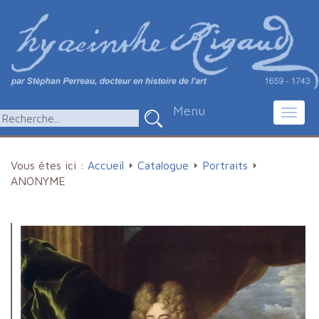
Menu
Toggl
navig
Vous êtes ici :
Accueil
Catalogue
Portraits
ANONYME