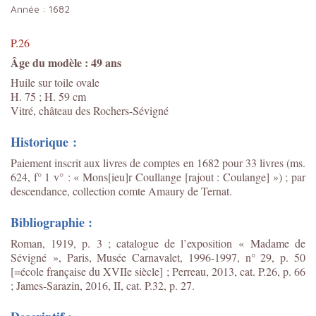
Année :
1682
P.26
Âge du modèle : 49 ans
Huile sur toile ovale
H. 75 ; H. 59 cm
Vitré, château des Rochers-Sévigné
Historique :
Paiement inscrit aux livres de comptes en 1682 pour 33 livres (ms.
624, f° 1 v° : « Mons[ieu]r
Coullange [rajout : Coulange] ») ; par
descendance, collection comte Amaury de Ternat.
Bibliographie :
Roman, 1919, p. 3 ; catalogue de l’exposition « Madame de
Sévigné », Paris, Musée Carnavalet, 1996-1997, n° 29, p. 50
[=école française du XVIIe siècle] ; Perreau, 2013, cat. P.26, p. 66
; James-Sarazin, 2016, II, cat. P.32, p. 27.