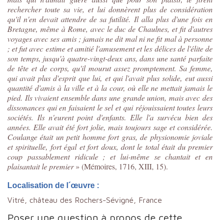
rechercher toute sa vie, et lui donnèrent plus de considération
qu'il n'en devait attendre de sa futilité. Il alla plus d'une fois en
Bretagne, même à Rome, avec le duc de Chaulnes, et fit d'autres
voyages avec ses amis ; jamais ne dit mal ni ne fit mal à personne
; et fut avec estime et amitié l'amusement et les délices de l'élite de
son temps, jusqu'à quatre-vingt-deux ans, dans une santé parfaite
de tête et de corps, qu'il mourut assez promptement. Sa femme,
qui avait plus d'esprit que lui, et qui l'avait plus solide, eut aussi
quantité d'amis à la ville et à la cour, où elle ne mettait jamais le
pied. Ils vivaient ensemble dans une grande union, mais avec des
dissonances qui en faisaient le sel et qui réjouissaient toutes leurs
sociétés. Ils n'eurent point d'enfants. Elle l'a survécu bien des
années. Elle avait été fort jolie, mais toujours sage et considérée.
Coulange était un petit homme fort gras, de physionomie joviale
et spirituelle, fort égal et fort doux, dont le total était du premier
coup passablement ridicule ; et lui-même se chantait et en
plaisantait le premier
» (Mémoires, 1716, XIII, 15).
Localisation de l´œuvre :
Vitré, château des Rochers-Sévigné, France
Poser une question à propos de cette