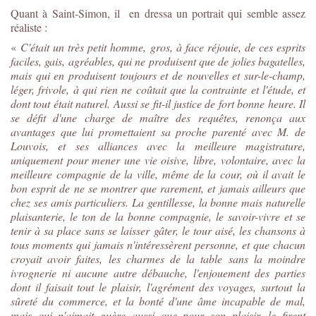
Quant à Saint-Simon, il en dressa un portrait qui semble assez
réaliste :
«
C'était un très petit homme, gros, à face réjouie, de ces esprits
faciles, gais, agréables, qui ne produisent que de jolies bagatelles,
mais qui en produisent toujours et de nouvelles et sur-le-champ,
léger, frivole, à qui rien ne coûtait que la contrainte et l'étude, et
dont tout était naturel. Aussi se fit-il justice de fort bonne heure. Il
se défit d'une charge de maître des requêtes, renonça aux
avantages que lui promettaient sa proche parenté avec M. de
Louvois, et ses alliances avec la meilleure magistrature,
uniquement pour mener une vie oisive, libre, volontaire, avec la
meilleure compagnie de la ville, même de la cour, où il avait le
bon esprit de ne se montrer que rarement, et jamais ailleurs que
chez ses amis particuliers. La gentillesse, la bonne mais naturelle
plaisanterie, le ton de la bonne compagnie, le savoir-vivre et se
tenir à sa place sans se laisser gâter, le tour aisé, les chansons à
tous moments qui jamais n'intéressèrent personne, et que chacun
croyait avoir faites, les charmes de la table sans la moindre
ivrognerie ni aucune autre débauche, l'enjouement des parties
dont il faisait tout le plaisir, l'agrément des voyages, surtout la
sûreté du commerce, et la bonté d'une âme incapable de mal,
mais qui n'aimait guère aussi que pour son plaisir, le firent