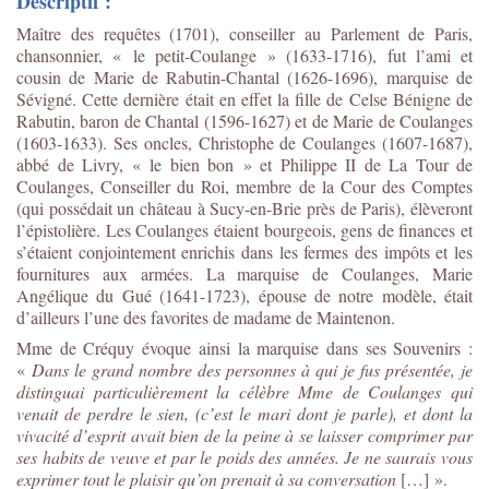
Descriptif :
Maître des requêtes (1701), conseiller au Parlement de Paris,
chansonnier, « le petit-Coulange » (1633-1716), fut l’ami et
cousin de Marie de Rabutin-Chantal (1626-1696), marquise de
Sévigné. Cette dernière était en effet la fille de Celse Bénigne de
Rabutin, baron de Chantal (1596-1627) et de Marie de Coulanges
(1603-1633). Ses oncles, Christophe de Coulanges (1607-1687),
abbé de Livry, « le bien bon » et Philippe II de La Tour de
Coulanges, Conseiller du Roi, membre de la Cour des Comptes
(qui possédait un château à Sucy-en-Brie près de Paris), élèveront
l’épistolière. Les Coulanges étaient bourgeois, gens de finances et
s’étaient conjointement enrichis dans les fermes des impôts et les
fournitures aux armées. La marquise de Coulanges, Marie
Angélique du Gué (1641-1723), épouse de notre modèle, était
d’ailleurs l’une des favorites de madame de Maintenon.
Mme de Créquy évoque ainsi la marquise dans ses Souvenirs :
«
Dans le grand nombre des personnes à qui je fus présentée, je
distinguai particulièrement la célèbre Mme de Coulanges qui
venait de perdre le sien, (c’est le mari dont je parle), et dont la
vivacité d’esprit avait bien de la peine à se laisser comprimer par
ses habits de veuve et par le poids des années. Je ne saurais vous
exprimer tout le plaisir qu’on prenait à sa conversation
[…] ».