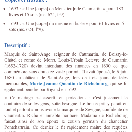
1693 : « Une [copie] de Mons[ieu]r de Caumartin » pour 183
livres et 15 sols (ms. 624, f°9).
1693 : « Une [copie] du mesme en buste » pour 61 livres en 5
sols (ms. 624, f°9).
Descriptif :
Marquis de Saint-Ange, seigneur de Caumartin, de Boissy-le-
Châtel et comte de Moret, Louis-Urbain Lefevre de Caumartin
(1652-1720) devint intendant des finances en 1690 ce que
commémore sans doute ce vaste portrait. Il avait épousé, le 6 juin
1680 au château de Saint-Ange, lors de trois jours de fêtes
Marie-Jeanne Quentin de Richebourg
mémorables,
, qui se fit
également peindre par Rigaud en 1692.
« Ce mariage est assorti, en perfections : c'est justement le
contraire de sottes gens, sotte besogne. Le bon esprit y paraît en
tout et partout » nous avoue la marquise de Sévigné, confidente de
Caumartin. Riche et aimable héritière, Madame de Richebourg
faisait ainsi de son époux le cousin germain du chancelier
Pontchartrain. Ce dernier le fit rapidement maître des requêtes