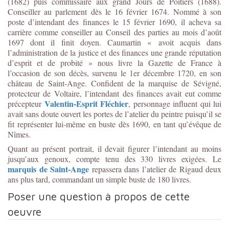
(1682) puis commissaire aux grand Jours de Poitiers (1688).
Conseiller au parlement dès le 16 février 1674. Nommé à son
poste d’intendant des finances le 15 février 1690, il acheva sa
carrière comme conseiller au Conseil des parties au mois d’août
1697 dont il finit doyen. Caumartin « avoit acquis dans
l’administration de la justice et des finances une grande réputation
d’esprit et de probité » nous livre la Gazette de France à
l’occasion de son décès, survenu le 1er décembre 1720, en son
château de Saint-Ange. Confident de la marquise de Sévigné,
protecteur de Voltaire, l’intendant des finances avait eut comme
Valentin-Esprit Fléchier
précepteur
, personnage influent qui lui
avait sans doute ouvert les portes de l’atelier du peintre puisqu’il se
fit représenter lui-même en buste dès 1690, en tant qu’évêque de
Nîmes.
Quant au présent portrait, il devait figurer l’intendant au moins
jusqu’aux genoux, compte tenu des 330 livres exigées. Le
marquis de Saint-Ange
repassera dans l’atelier de Rigaud deux
ans plus tard, commandant un simple buste de 180 livres.
Poser une question à propos de cette
oeuvre