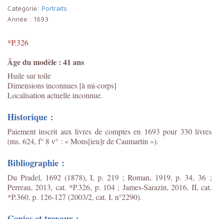
Catégorie:
Portraits
Année :
1693
*P.326
Âge du modèle : 41 ans
Huile sur toile
Dimensions inconnues [à mi-corps]
Localisation actuelle inconnue.
Historique :
Paiement inscrit aux livres de comptes en 1693 pour 330 livres
(ms. 624, f° 8 v° : « Mons[ieu]r de Caumartin »).
Bibliographie :
Du Pradel, 1692 (1878), I, p. 219 ; Roman, 1919, p. 34, 36 ;
Perreau, 2013, cat. *P.326, p. 104 ;
James-Sarazin, 2016, II, cat.
*P.360, p. 126-127 (2003/2, cat. I, n°2290).
Copies et travaux :