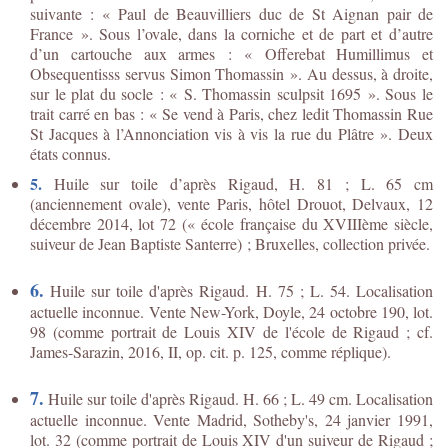
suivante : « Paul de Beauvilliers duc de St Aignan pair de
France ». Sous l’ovale, dans la corniche et de part et d’autre
d’un cartouche aux armes : « Offerebat Humillimus et
Obsequentisss servus Simon Thomassin ». Au dessus, à droite,
sur le plat du socle : « S. Thomassin sculpsit 1695 ». Sous le
trait carré en bas : « Se vend à Paris, chez ledit Thomassin Rue
St Jacques à l’Annonciation vis à vis la rue du Plâtre ». Deux
états connus.
5.
Huile sur toile d’après Rigaud, H. 81 ; L. 65 cm
(anciennement ovale), vente Paris, hôtel Drouot, Delvaux, 12
décembre 2014, lot 72 (« école française du XVIIIème siècle,
suiveur de Jean Baptiste Santerre) ; Bruxelles, collection privée.
6.
Huile sur toile d'après Rigaud. H. 75 ; L. 54. Localisation
actuelle inconnue. Vente New-York, Doyle, 24 octobre 190, lot.
98 (comme portrait de Louis XIV de l'école de Rigaud ; cf.
James-Sarazin, 2016, II, op. cit. p. 125, comme réplique).
7.
Huile sur toile d'après Rigaud. H. 66 ; L. 49 cm. Localisation
actuelle inconnue. Vente Madrid, Sotheby's, 24 janvier 1991,
lot. 32 (
comme portrait de Louis XIV d'un suiveur de Rigaud ;