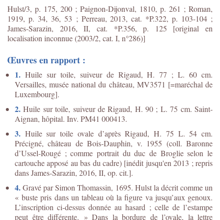
Hulst/3, p. 175, 200 ; Paignon-Dijonval, 1810, p. 261 ; Roman,
1919, p. 34, 36, 53 ; Perreau, 2013, cat. *P.322, p. 103-104 ;
James-Sarazin, 2016, II, cat. *P.356, p. 125 [original en
localisation inconnue (2003/2, cat. I, n°286)]
Œuvres en rapport :
1.
Huile sur toile, suiveur de Rigaud, H. 77 ; L. 60 cm.
Versailles, musée national du château, MV3571 [=maréchal de
Luxembourg].
2.
Huile sur toile, suiveur de Rigaud, H. 90 ; L. 75 cm. Saint-
Aignan, hôpital. Inv. PM41 000413.
3.
Huile sur toile ovale d’après Rigaud, H. 75 L. 54 cm.
Précigné, château de Bois-Dauphin, v. 1955 (coll. Baronne
d’Ussel-Rougé ; comme portrait du duc de Broglie selon le
cartouche apposé au bas du cadre) [inédit jusqu'en 2013 ; repris
dans James-Sarazin, 2016, II, op. cit.].
4.
Gravé par Simon Thomassin, 1695. Hulst la décrit comme un
« buste pris dans un tableau où la figure va jusqu’aux genoux.
L’inscription ci-dessus donnée au hasard ; celle de l’estampe
peut être différente. » Dans la bordure de l’ovale, la lettre