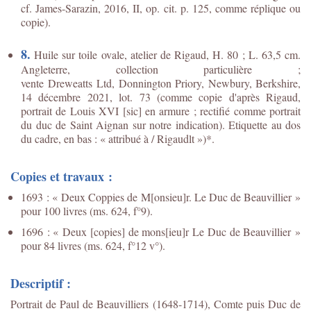
cf. James-Sarazin, 2016, II, op. cit. p. 125, comme réplique ou
copie).
8.
Huile sur toile ovale, atelier de Rigaud, H. 80 ; L. 63,5 cm.
Angleterre, collection particulière ;
vente Dreweatts Ltd, Donnington Priory, Newbury, Berkshire,
14 décembre 2021, lot. 73 (comme copie d'après Rigaud,
portrait de Louis XVI [sic] en armure ; rectifié comme portrait
du duc de Saint Aignan sur notre indication). Etiquette au dos
du cadre, en bas : « attribué à / Rigaudlt »)*.
Copies et travaux :
1693 : « Deux Coppies de M[onsieu]r. Le Duc de Beauvillier »
pour 100 livres (ms. 624, f°9).
1696 : « Deux [copies] de mons[ieu]r Le Duc de Beauvillier »
pour 84 livres (ms. 624, f°12 v°).
Descriptif :
Portrait de Paul de Beauvilliers (1648-1714), Comte puis Duc de