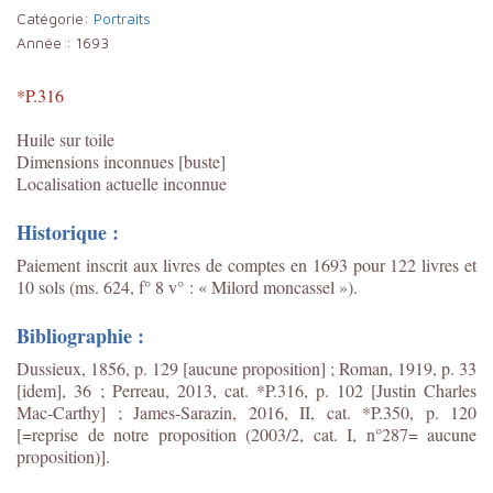
Catégorie:
Portraits
Année :
1693
*P.316
Huile sur toile
Dimensions inconnues [buste]
Localisation actuelle inconnue
Historique :
Paiement inscrit aux livres de comptes en 1693 pour 122 livres et
10 sols (ms. 624, f° 8 v° : « Milord moncassel »).
Bibliographie :
Dussieux, 1856, p. 129 [aucune proposition] ; Roman, 1919, p. 33
[idem], 36 ; Perreau, 2013, cat. *P.316, p. 102 [Justin Charles
Mac-Carthy] ;
James-Sarazin, 2016, II, cat. *P.350, p. 120
[=reprise de notre proposition (2003/2, cat. I, n°287= aucune
proposition)]
.