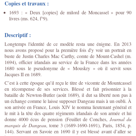
Copies et travaux :
1693 : « Deux [copies] de milord de Moncassel » pour 90
livres (ms. 624, f°9).
Descriptif :
Longtemps l'identité de ce modèle resta une énigme. En 2013
nous avons proposé pour la première fois d'y voir un portrait en
buste de Justin Charles Mac Carthy, comte de Mount-Cashel (m.
1694), officier irlandais au service de la France dans les années
1680 sous le pseudonyme de « Mouskry » où il servit sous
Jacques II en 1689.
C’est à cette époque qu’il reçu le titre de vicomte de Mountcassel
en récompense de ses services. Blessé et fait prisonnier à la
bataille de Newton-Butler (août 1689), il dut sa liberté non pas à
un échange comme le laisse supposer Dangeau mais à un oubli. À
son arrivée en France, Louis XIV le nomma lieutenant général et
le mit à la tête des quatre régiments irlandais de son armée et lui
donne 4000 écus de pension (Feuillet de Conches,
Journal du
marquis de Dangeau
, tome 3 (1689-1690-1691), Paris, 1854, p.
144). Servant en Savoie en 1690 il y est blessé avant d’aller se