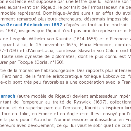
n existence est supposée par une lettre que lui adresse son fi
ées auparavant par Rigaud, le portrait de l'ambassadeur ne peu
u modèle représenté. Dominique-André aurait en effet du avoi
mment remarqué plusieurs chercheurs, désormais impossible à
isa Gérard Edelinck en 1697
d'après un tout autre portrait. 
ès 1687, insignes que Rigaud n'eut pas omi de représenter ni K
s de Leopold-Wilhelm von Kaunitz (1614-1655) et d’Eleonore vo
quant à lui, le 25 novembre 1675, Maria-Eleonore, comtesse
627-1703) et d’Anna-Lucia, comtesse Slawata von Chlum und 
 toute une dynastie de diplomates, dont le plus connu est V
rer par Tocqué (Doria, n°150).
e de la monarchie habsbourgeoise. Des rapports plus intenses
av Ferdinand, de la famille aristocratique tchèque Lobkowicz, 
te-dix sont très peu favorables à une coopération avec la Fran
Harrach
(autre modèle de Rigaud) devient ambassadeur impéria
entant de l’empereur au traité de Ryswick (1697), collection
âteau et du superbe parc qui l’entoure, Kaunitz s’inspirera lar
 Tour en Italie, en France et en Angleterre. Il est envoyé par 
igne la paix pour l’Autriche. Nommé ensuite ambassadeur en 
pereurs avec dévouement, ce qui lui vaut le sobriquet de coch