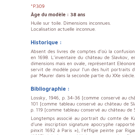
*P.309
Âge du modèle : 38 ans
Huile sur toile. Dimensions inconnues.
Localisation actuelle inconnue.
Historique :
Absent des livres de comptes d’où la confusion
en 1698. L’inventaire du château de Slavkov, 
dimensions mais en ovale, représentant Eléonor
servit de modèle pour l’un des huit portraits 
par Maurer dans la seconde partie du XXe siècle.
Bibliographie :
Lossky, 1946, p. 34-36 [comme conservé au chât
101 [comme tableau conservé au château de Slav
p. 119 [comme tableau conservé au château de S
Longtemps associé au portrait du comte de Ka
d'une inscription signature apocryphe rapport
pinxit 1692 à Paris »), l'effigie peinte par R