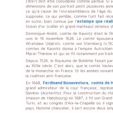
(1697) doit être considérée comme perdue. Si so
dimensions de son portrait peint plusieures ann
ce qu'à cause de l'invraisemblance de l'âge d
supposée, ce qui semble, comme l'ont fait réce
en outre, bien connue par l
'estampe que réal
toison d'or (collier et grand manteau) obtenus d
Dominique-André, comte de Kaunitz était le fil
unis le 16 novembre 1626. Le comte épousera 
Wratislaw Udalrich, comte von Sternberg (v.1
comtes de Kaunitz donna à l’empire Autrichien
Marie-Thérèse et qui se fit notamment portraitu
Depuis 1526, le Royaume de Bohême faisait parti
au XVIIe siècle. C’est alors, que le comte Vacl
de la monarchie en France. Or les années soixan
la coalition anti-française.
En 1668,
Ferdinand Bonaventura, comte de 
grand admirateur de la cour française, représ
Slavkov (Austerlitz). Pour la construction du ch
(maison de Habsbourg) en 1687, il fit son Grand
Turin, et au congrès d’Aix-la-Chapelle où il s
pays. Nommé chancelier, il sert encore deux em