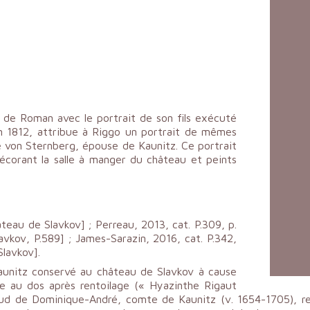
 de Roman avec le portrait de son fils exécuté
en 1812, attribue à Riggo un portrait de mêmes
e von Sternberg, épouse de Kaunitz. Ce portrait
décorant la salle à manger du château et peints
eau de Slavkov] ; Perreau, 2013, cat. P.309, p.
kov, P.589] ; James-Sarazin, 2016, cat. P.342,
lavkov].
unitz conservé au château de Slavkov à cause
ée au dos après rentoilage (« Hyazinthe Rigaut
igaud de Dominique-André, comte de Kaunitz (v. 1654-1705), 