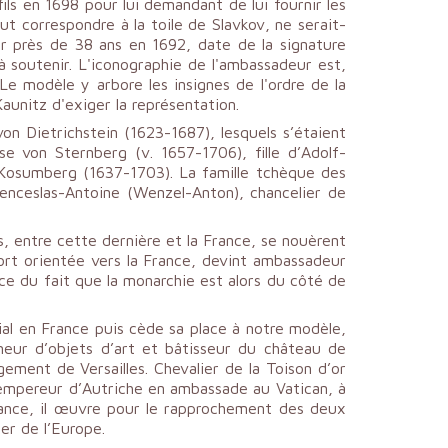
ls en 1698 pour lui demandant de lui fournir les
t correspondre à la toile de Slavkov, ne serait-
r près de 38 ans en 1692, date de la signature
 soutenir. L'iconographie de l'ambassadeur est,
Le modèle y arbore les insignes de l'ordre de la
aunitz d'exiger la représentation.
n Dietrichstein (1623-1687), lesquels s’étaient
 von Sternberg (v. 1657-1706), fille d’Adolf-
Kosumberg (1637-1703). La famille tchèque des
enceslas-Antoine (Wenzel-Anton), chancelier de
, entre cette dernière et la France, se nouèrent
fort orientée vers la France, devint ambassadeur
ce du fait que la monarchie est alors du côté de
l en France puis cède sa place à notre modèle,
neur d’objets d’art et bâtisseur du château de
gement de Versailles. Chevalier de la Toison d’or
l’empereur d’Autriche en ambassade au Vatican, à
France, il œuvre pour le rapprochement des deux
er de l’Europe.