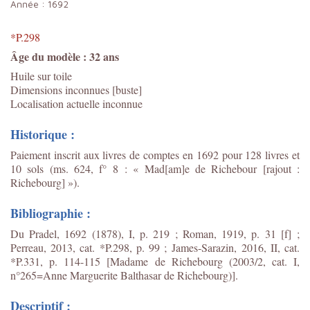
Année :
1692
*P.298
Âge du modèle : 32 ans
Huile sur toile
Dimensions inconnues [buste]
Localisation actuelle inconnue
Historique :
Paiement inscrit aux livres de comptes en 1692 pour 128 livres et
10 sols (ms. 624, f° 8 : « Mad[am]e
de Richebour [rajout :
Richebourg] »).
Bibliographie :
Du Pradel, 1692 (1878), I, p. 219 ; Roman, 1919, p. 31 [f] ;
Perreau, 2013, cat. *P.298, p. 99 ;
James-Sarazin, 2016, II, cat.
*P.331, p. 114-115 [Madame de Richebourg (2003/2, cat. I,
n°265=Anne Marguerite Balthasar de Richebourg)].
Descriptif :