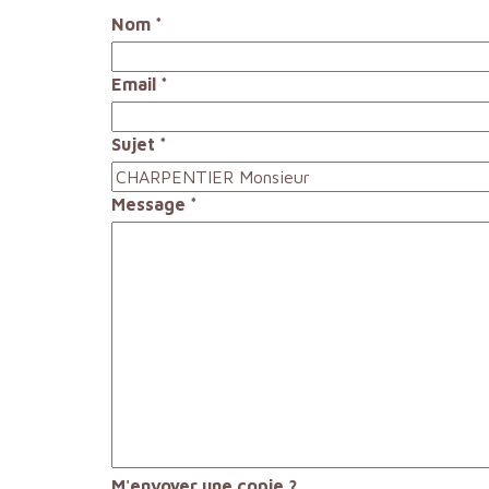
Nom
*
Email
*
Sujet
*
Message
*
M'envoyer une copie ?