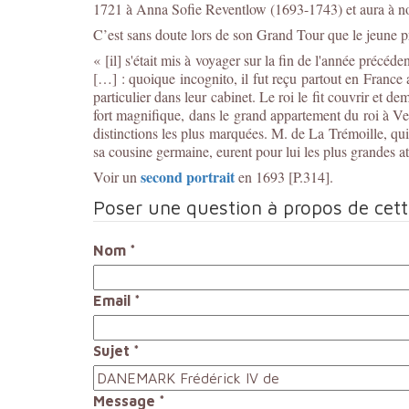
1721 à Anna Sofie Reventlow (1693-1743) et aura à no
C’est sans doute lors de son Grand Tour que le jeune pr
« [il] s'était mis à voyager sur la fin de l'année précéde
[…] : quoique incognito, il fut reçu partout en France a
particulier dans leur cabinet. Le roi le fit couvrir et d
fort magnifique, dans le grand appartement du roi à Versa
distinctions les plus marquées. M. de La Trémoille, qu
sa cousine germaine, eurent pour lui les plus grandes at
second portrait
Voir un
en 1693 [P.314].
Poser une question à propos de cet
Nom
*
Email
*
Sujet
*
Message
*