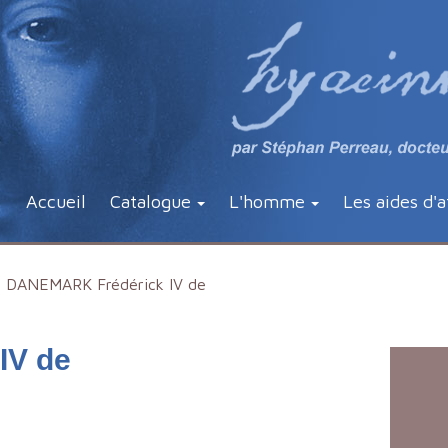
Accueil
Catalogue
L'homme
Les aides d'a
DANEMARK Frédérick IV de
IV de