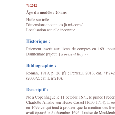
*P.242
Âge du modèle : 20 ans
Huile sur toile
Dimensions inconnues [à mi-corps]
Localisation actuelle inconnue
Historique :
Paiement inscrit aux livres de comptes en 1691 pour
Dannemarc [rajout :]
à présent Roy
»).
Bibliographie :
Roman, 1919, p. 26 [f] ; Perreau, 2013, cat. *P.24
(2003/2, cat. I, n°210).
Descriptif :
Né à Copenhague le 11 octobre 1671, le prince Frédéric
Charlotte-Amalie von Hesse-Cassel (1650-1714). Il suc
en 1699 ce qui tend à prouver que la mention des livr
avait épousé le 5 décembre 1695, Louise de Mecklenbur