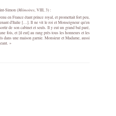
Saint-Simon
(
Mémoires
, VIII, 3)
:
 venu en France étant prince royal, et promettait fort peu,
enant d'Italie […]. Il ne vit le roi et Monseigneur qu'en
ortir de son cabinet et seuls. Il y eut un grand bal paré,
ne fois, et [il eut] au rang près tous les honneurs et les
Paris dans une maison garnie. Monsieur et Madame, aussi
geant. »