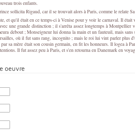
uveau trois enfants.
ince sollicita Rigaud, car il se trouvait alors à Paris, comme le relate 
nte, et qu'il était en ce temps-ci à Venise pour y voir le carnaval. Il était
vec une grande distinction ; il s'arrêta assez longtemps à Montpellier v
emeura debout ; Monseigneur lui donna la main et un fauteuil, mais sans s
illes, où il fut sans rang, incognito ; mais le roi lui vint parler plus d'u
i par sa mère était son cousin germain, en fit les honneurs. Il logea à 
tentions. Il fut assez peu à Paris, et s'en retourna en Danemark en voya
te oeuvre