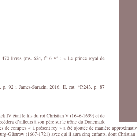
 470 livres (ms. 624, f° 6 v° : « Le prince royal de
2, p. 92 ;
James-Sarazin, 2016, II, cat. *P.243, p. 87
k IV était le fils du roi Christian V (1646-1699) et de
cèdera d’ailleurs à son père sur le trône du Danemark
es de comptes « à présent roy » a été ajoutée de manière approximati
g-Güstrow (1667-1721) avec qui il aura cinq enfants, dont Christian VI