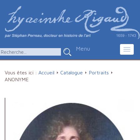
Menu
Toggl
navig
Vous êtes ici :
Accueil
Catalogue
Portraits
ANONYME