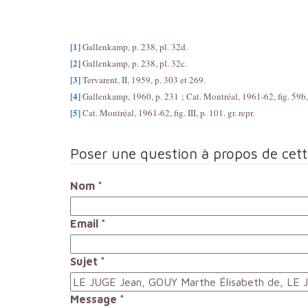
[1]
Gallenkamp, p. 238, pl. 32d.
[2]
Gallenkamp, p. 238, pl. 32c.
[3]
Tervarent, II, 1959, p. 303 et 269.
[4]
Gallenkamp, 1960, p. 231 ; Cat. Montréal, 1961-62, fig. 59b, 
[5]
Cat. Montréal, 1961-62, fig. III, p. 101. gr. repr.
Poser une question à propos de cet
Nom
*
Email
*
Sujet
*
Message
*