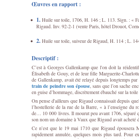
Œuvres en rapport :
1.
Huile sur toile, 1706, H. 146 ; L. 113. Sign. : «
Rigaud. Inv. 92-2-1 (vente Paris, hôtel Drouot, Cornet
2.
Huile sur toile, suiveur de Rigaud, H. 114 ; L. 14
Descriptif :
C’est à Georges Gallenkamp que l'on doit la réidentif
Élisabeth de Gouy, et de leur fille Marguerite-Charlott
de Gallenkamp, avait été relayé depuis longtemps par
train de peindre son épouse
, sans que l’on sache enc
en guise d’hommage, discrètement ébauché sur la toile 
On pense d'ailleurs que Rigaud connaissait depuis que
l’hostellerie de la rue de la Barre, « à l’enseigne du
de… 10 000 livres. Il mourut peu avant 1706, séparé qu
son nom un domaine à Vaux que Rigaud avait acheté d
Ce n’est que le 19 mai 1710 que Rigaud épousera M
rapidement annulée, quelques mois plus tard. Pour ex