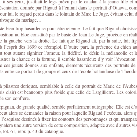
i, à ses yeux, justifiait le legs prévu par le catalan à la jeune fille e
résentation donnée par Rigaud à l’enfant dans le portrait d’Ottawa, comme
Pour lui, le regard perdu dans le lointain de Mme Le Juge, évitant celui 
 équivoque du mariage…
te bien trop hasardeuse pour être retenue. Le fait que Rigaud choisisse 
position au bloc constitué par le buste de Jean Le Juge, procède en réali
la gauche vers la droite. Le fait que Rigaud ait, par la suite, fait fi
u à l’esprit dès 1699 ce réemploi. D’autre part, la présence du chien 
tout autant signifier l’amour, la fidélité, le désir, la mélancolie et
lustrer la chance et la fortune, il semble hasardeux d’y voir l’évocation
 de ces jouets donnés aux enfants, éléments récurrents des portraits 
ssants entre ce portrait de groupe et ceux de l’école hollandaise de The
à pilastres doriques, semblable à celle du portrait de Marie de l’Aub
gris clair) est beaucoup plus froide que celle de Largillierre. Les colo
 de son confrère.
ignan, de grande qualité, semble parfaitement autographe. Elle est d’ail
 peut alors se demander la raison pour laquelle Rigaud l’exécuta, alors 
e l’esquisse destinés à fixer les contours des personnages et qui transpara
nalera une autre version de cette composition, adaptée avec d'autres v
 lot. 61, repr. p. 43 du catalogue.