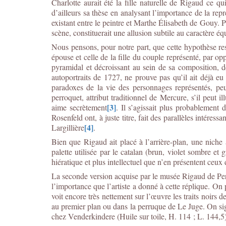
Charlotte aurait été la fille naturelle de Rigaud ce qu
d’ailleurs sa thèse en analysant l’importance de la rep
existant entre le peintre et Marthe Élisabeth de Gouy. 
scène, constituerait une allusion subtile au caractère
Nous pensons, pour notre part, que cette hypothèse res
épouse et celle de la fille du couple représenté, par op
pyramidal et décroissant au sein de sa composition, de 
autoportraits de 1727, ne prouve pas qu’il ait déjà e
paradoxes de la vie des personnages représentés, peut 
perroquet, attribut traditionnel de Mercure, s’il peut il
[3]
aime secrètement
. Il s’agissait plus probablement
Rosenfeld ont, à juste titre, fait des parallèles intére
[4]
Largillière
.
Bien que Rigaud ait placé à l’arrière-plan, une niche 
palette utilisée par le catalan (brun, violet sombre et 
hiératique et plus intellectuel que n’en présentent ceux
La seconde version acquise par le musée Rigaud de Perp
l’importance que l’artiste a donné à cette réplique. On
voit encore très nettement sur l’œuvre les traits noirs d
au premier plan ou dans la perruque de Le Juge. On sig
chez Venderkindere (Huile sur toile, H. 114 ; L. 144,5),