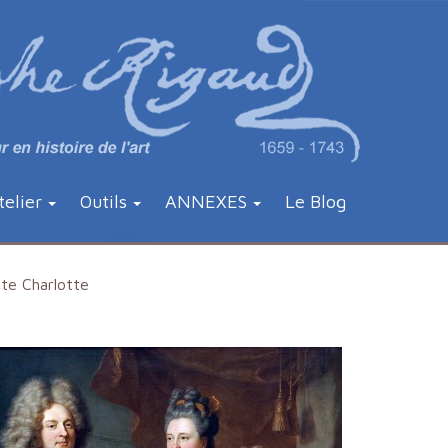
telier
Outils
ANNEXES
Le Blog
te Charlotte