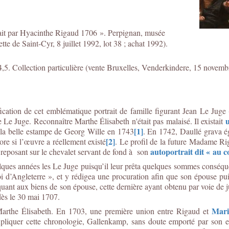
 Fait par Hyacinthe Rigaud 1706 ». Perpignan, musée
te de Saint-Cyr, 8 juillet 1992, lot 38 ; achat 1992).
4,5. Collection particulière (vente Bruxelles, Venderkindere, 15 novembr
ication de cet emblématique portrait de famille figurant Jean Le Juge
u
e Le Juge. Reconnaître Marthe Élisabeth n'était pas malaisé. Il existait
[1]
 la belle estampe de Georg Wille en 1743
. En 1742, Daullé grava 
[2]
ore si l’œuvre a réellement existé
. Le profil de la future Madame Rig
autoportrait dit « au 
reposant sur le chevalet servant de fond à son
lques années les Le Juge puisqu’il leur prêta quelques sommes conséque
 roi d’Angleterre », et y rédigea une procuration afin que son épouse pu
ant aux biens de son épouse, cette dernière ayant obtenu par voie de ju
ès le 30 mai 1707.
Mari
arthe Élisabeth. En 1703, une première union entre Rigaud et
pliquer cette chronologie, Gallenkamp, sans doute emporté par son en