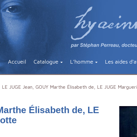
Accueil
Catalogue
L'homme
Les aides d'a
LE JUGE Jean, GOUY Marthe Élisabeth de, LE JUGE Margueri
rthe Élisabeth de, LE
otte