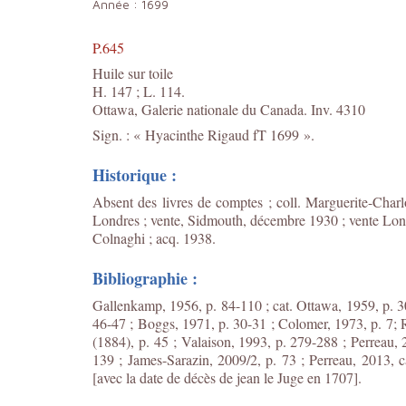
Année :
1699
P.645
Huile sur toile
H. 147 ; L. 114.
Ottawa, Galerie nationale du Canada. Inv. 4310
Sign. : « Hyacinthe Rigaud fT 1699 ».
Historique :
Absent des livres de comptes ; coll. Marguerite-Char
Londres ; vente, Sidmouth, décembre 1930 ; vente Londr
Colnaghi ; acq. 1938.
Bibliographie :
Gallenkamp, 1956, p. 84-110 ; cat. Ottawa, 1959, p. 
46-47 ; Boggs, 1971, p. 30-31 ; Colomer, 1973, p. 7; 
(1884), p. 45 ; Valaison, 1993, p. 279-288 ; Perreau, 
139 ; James-Sarazin, 2009/2, p. 73 ; Perreau, 2013, ca
[avec la date de décès de jean le Juge en 1707].