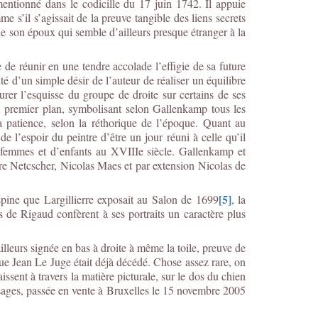
t mentionné dans le codicille du 17 juin 1742. Il appuie
 s’il s’agissait de la preuve tangible des liens secrets
de son époux qui semble d’ailleurs presque étranger à la
de réunir en une tendre accolade l’effigie de sa future
té d’un simple désir de l’auteur de réaliser un équilibre
gurer l’esquisse du groupe de droite sur certains de ses
au premier plan, symbolisant selon Gallenkamp tous les
 la patience, selon la réthorique de l’époque. Quant au
 de l’espoir du peintre d’être un jour réuni à celle qu’il
de femmes et d’enfants au XVIIIe siècle. Gallenkamp et
odore Netcscher, Nicolas Maes et par extension Nicolas de
[5]
espine que Largillierre exposait au Salon de 1699
, la
ris de Rigaud confèrent à ses portraits un caractère plus
leurs signée en bas à droite à même la toile, preuve de
que Jean Le Juge était déjà décédé. Chose assez rare, on
issent à travers la matière picturale, sur le dos du chien
isages, passée en vente à Bruxelles le 15 novembre 2005