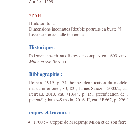
Année :
1699
*P.644
Huile sur toile
Dimensions inconnues [double portraits en buste ?]
Localisation actuelle inconnue.
Historique :
Paiement inscrit aux livres de comptes en 1699 sans 
Milon et son frère
»).
Bibliographie :
Roman, 1919, p. 74 [bonne identification du modèle
masculin erroné], 80, 82 ; James-Sarazin, 2003/2, cat
Perreau, 2013, cat. *P.644, p. 151 [rectification de 
parenté] ;
James-Sarazin, 2016, II, cat. *P.667, p. 226 
opies et travaux :
C
1700 : « Coppie de Mad[am]e Milon et de son frère »