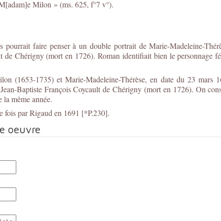
 M[adam]e Milon » (ms. 625, f°7 v°).
s pourrait faire penser à un double portrait de Marie-Madeleine-Thér
lt de Chérigny (mort en 1726). Roman identifiait bien le personnage 
ilon (1653-1735) et Marie-Madeleine-Thérèse, en date du 23 mars 16
h Jean-Baptiste François Coycault de Chérigny (mort en 1726). On conse
de la même année.
e fois par Rigaud en 1691 [*P.230].
te oeuvre