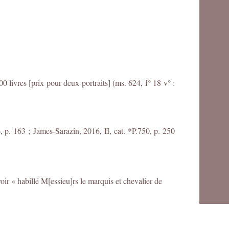
 livres [prix pour deux portraits] (ms. 624, f° 18 v° :
, p. 163 ;
James-Sarazin, 2016, II, cat. *P.750, p. 250
ir « habillé M[essieu]rs le marquis et chevalier de