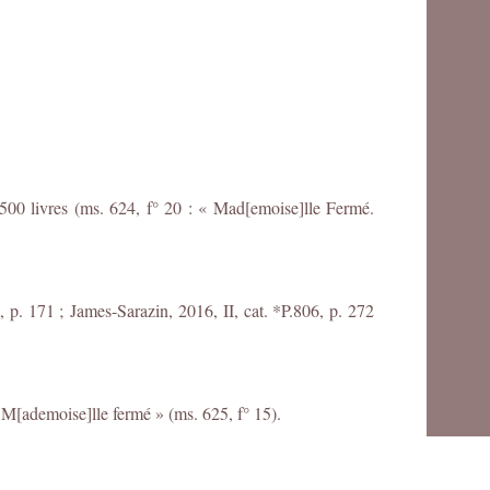
500 livres (ms. 624, f° 20 : « Mad[emoise]lle Fermé.
, p. 171 ;
James-Sarazin, 2016, II, cat. *P.806, p. 272
é M[ademoise]lle fermé » (ms. 625, f° 15).