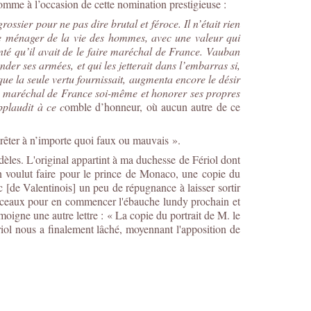
omme à l’occasion de cette nomination prestigieuse :
ossier pour ne pas dire brutal et féroce. Il n’était rien
are ménager de la vie des hommes, avec une valeur qui
onté qu’il avait de le faire maréchal de France. Vauban
der ses armées, et qui les jetterait dans l’embarras si,
ue la seule vertu fournissait, augmenta encore le désir
ire maréchal de France soi-même et honorer ses propres
pplaudit à ce c
omble d’honneur, où aucun autre de ce
prêter à n’importe quoi faux ou mauvais ».
dèles. L'original appartint à ma duchesse de Fériol dont
n voulut faire pour le prince de Monaco, une copie du
de Valentinois] un peu de répugnance à laisser sortir
es pinceaux pour en commencer l'ébauche lundy prochain et
moigne une autre lettre :
« La copie du portrait de M. le
iol nous a finalement lâché, moyennant l'apposition de
.