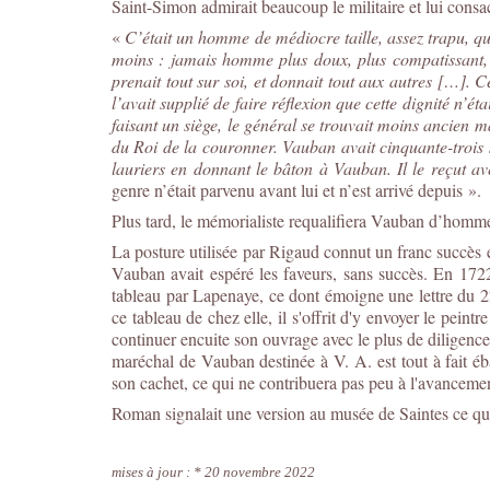
Saint-Simon admirait beaucoup le militaire et lui cons
«
C’était un homme de médiocre taille, assez trapu, qui 
moins : jamais homme plus doux, plus compatissant, p
prenait tout sur soi, et donnait tout aux autres […]. 
l’avait supplié de faire réflexion que cette dignité n’
faisant un siège, le général se trouvait moins ancien 
du Roi de la couronner. Vauban avait cinquante-trois 
lauriers en donnant le bâton à Vauban. Il le reçut a
genre n’était parvenu avant lui et n’est arrivé depuis ».
Plus tard, le mémorialiste requalifiera Vauban d’homme
La posture utilisée par Rigaud connut un franc succès e
Vauban avait espéré les faveurs, sans succès. En 17
tableau par Lapenaye, ce dont émoigne une lettre du 
ce tableau de chez elle, il s'offrit d'y envoyer le pein
continuer encuite son ouvrage avec le plus de diligence
maréchal de Vauban destinée à V. A. est tout à fait é
son cachet, ce qui ne contribuera pas peu à l'avancemen
Roman signalait une version au musée de Saintes ce qui
mises à jour : * 20 novembre 2022