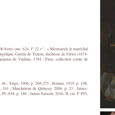
0 livres (ms. 624, f° 22 v° : « M[onsieu]r le maréchal
ngélique Guérin de Tencin, duchesse de Feriol (1674-
arquise de Vauban, 1784 ; Paris, collection comte de
p. 46 ; Saige, 1906, p. 268-275 ; Roman, 1919, p. 108,
17, 161 ; Marcheteau de Quincay, 2006, p. 21 ; James-
t. PC.848, p. 186 ; James-Sarazin, 2016, II, cat. P. 895,