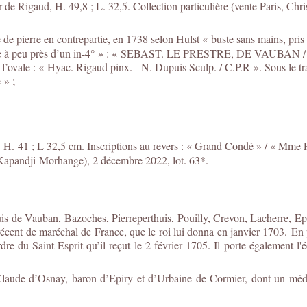
 de Rigaud, H. 49,8 ; L. 32,5. Collection particulière (vente Paris, Chri
e pierre en contrepartie, en 1738 selon Hulst « buste sans mains, pris
forme à peu près d’un in-4° » : « SEBAST. LE PRESTRE, DE VAUBAN / M
e l’ovale : « Hyac. Rigaud pinx. - N. Dupuis Sculp. / C.P.R ». Sous le 
 » ;
. H. 41 ; L 32,5 cm. Inscriptions au revers : « Grand Condé » / « Mme P
(Kapandji-Morhange), 2 décembre 2022, lot. 63*.
is de Vauban, Bazoches, Pierreperthuis, Pouilly, Crevon, Lacherre, Epi
écent de maréchal de France, que le roi lui donna en janvier 1703. En p
rdre du Saint-Esprit qu’il reçut le 2 février 1705. Il porte également
Claude d’Osnay, baron d’Epiry et d’Urbaine de Cormier, dont un médio