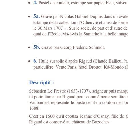
4.
Pastel de couleur, estompe sur papier bleu, suiveur
5a.
Gravé par Nicolas Gabriel Dupuis dans un ovale d
estampe de la collection d’Odieuvre et ainsi de 
le 30 Mars 1707 ». Sur le socle, de part et d’autre d
quai de l’Ecole, vis-à-vis la Samarite à la belle image
5b.
Gravé par Georg Frédéric Schmidt.
6.
Huile sur toile d'après Rigaud (Claude Bailleul ?)
particulière. Vente Paris, hôtel Drouot, Kâ-Mondo 
Descriptif :
Sébastien Le Prestre (1633-1707), seigneur puis marqu
fit portraiturer par Rigaud pour commémorer son titre r
Vauban est représenté le buste ceint du cordon de l’o
1688.
C'est en 1660 qu'il épousa Jeanne d’Osnay, fille de 
Rigaud est conservé au château de Bazoches.