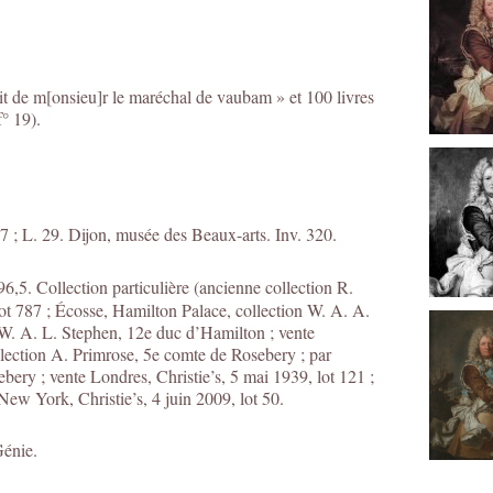
abit de m[onsieu]r le maréchal de vaubam » et 100 livres
° 19).
37 ; L. 29. Dijon, musée des Beaux-arts. Inv. 320.
96,5. Collection particulière (ancienne collection R.
lot 787 ; Écosse, Hamilton Palace, collection W. A. A.
W. A. L. Stephen, 12e duc d’Hamilton ; vente
ollection A. Primrose, 5e comte de Rosebery ; par
ery ; vente Londres, Christie’s, 5 mai 1939, lot 121 ;
 New York, Christie’s, 4 juin 2009, lot 50.
Génie.