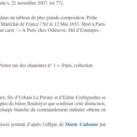
stie’s, 21 novembre 2007, lot 77).
 dans un tableau de plus grande composition. Petite
arêchal de France / Né le 12 Mai 1633. Mort à Paris
trait carré : « A Paris chez Odieuvre, Md d’Estampes,
ernot rue des chanoines n° 1 ». Paris, collection
ry, fils d’Urbain Le Prestre et d’Edme Corbignolles se
lus du bâton fleudelysé que conférait cette distinction,
 l'écharpe blanche du commandement militaire obtenu en
Marie Cadenne
cre portrait d’après l’effigie de
par