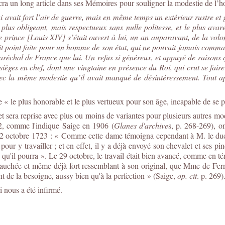
acra un long article dans ses Mémoires pour souligner la modestie de l’h
avait fort l’air de guerre, mais en même temps un extérieur rustre et gr
lus obligeant, mais respectueux sans nulle politesse, et le plus av
Ce prince [Louis XIV] s’était ouvert à lui, un an auparavant, de la vol
était point faite pour un homme de son état, qui ne pouvait jamais comman
maréchal de France que lui. Un refus si généreux, et appuyé de raisons q
sièges en chef, dont une vingtaine en présence du Roi, qui crut se fa
vec la même modestie qu’il avait manqué de désintéressement. Tout a
 « le plus honorable et le plus vertueux pour son âge, incapable de se 
t sera reprise avec plus ou moins de variantes pour plusieurs autres mo
22, comme l'indique Saige en 1906 (
Glanes d'archive
s, p. 268-269), o
22 octobre 1723 :
«
Comme cette dame témoigna cependant à M. le duc [
tre pour y travailler ; et en effet, il y a déjà envoyé son chevalet et s
 qu'il pourra
». Le 29 octobre, le travail était bien avancé, comme en té
bauchée et même déjà fort ressemblant à son original, que Mme de Ferr
t de la besoigne, aussy bien qu'à la perfection
» (Saige,
op. cit
. p. 269)
 nous a été infirmé.