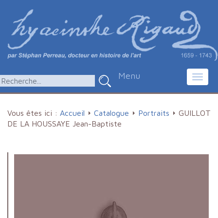
Menu
Toggl
navig
Vous êtes ici :
Accueil
Catalogue
Portraits
GUILLOT
DE LA HOUSSAYE Jean-Baptiste