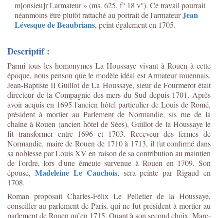
m[onsieu]r Larmateur » (ms. 625, f° 18 v°). Ce travail pourrait
Jean
néanmoins être plutôt rattaché au portrait de l'armateur
Lévesque de Beaubrians
, peint également en 1705.
Descriptif :
Parmi tous les homonymes La Houssaye vivant à Rouen à cette
époque, nous penson que le modèle idéal est Armateur rouennais,
Jean-Baptiste II Guillot de La Houssaye, sieur de Fourmerot était
directeur de la Compagnie des mers du Sud depuis 1701. Après
avoir acquis en 1695 l'ancien hôtel particulier de Louis de Romé,
président à mortier au Parlement de Normandie, sis rue de la
chaîne à Rouen (ancien hôtel de Sées), Guillot de la Houssaye le
fit transformer entre 1696 et 1703. Receveur des fermes de
Normandie, maire de Rouen de 1710 à 1713, il fut confirmé dans
sa noblesse par Louis XV
en raison de sa contribution au maintien
de l'ordre, lors d'une émeute survenue à Rouen en 1709. Son
Madeleine Le Cauchois
épouse,
, sera peinte par Rigaud en
1708.
Roman proposait Charles-Félix Le Pelletier de la Houssaye,
conseiller au parlement de Paris, qui ne fut président à mortier au
parlement de Rouen qu’en 1715. Quant à son second choix, Marc-