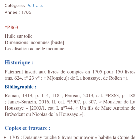
Catégorie:
Portraits
Année :
1705
*P.863
Huile sur toile
Dimensions inconnues [buste]
Localisation actuelle inconnue.
Historique :
Paiement inscrit aux livres de comptes en 1705 pour 150 livres
(ms. 624, f° 23 v° : « M[onsieu]r de La houssaye, de Roüen »).
Bibliographie :
Roman, 1919, p. 114, 118 ; Perreau, 2013, cat. *P.863, p. 188
;
James-Sarazin, 2016, II, cat. *P.907, p. 307, « Monsieur de La
Houssaye » [2003/1, cat. I, n°744, « Un fils de Marc Antoine de
Brévedent ou Nicolas de la Houssaye »].
Copies et travaux :
1705 : Delaunay touche 6 livres pour avoir « habillé la Copie de