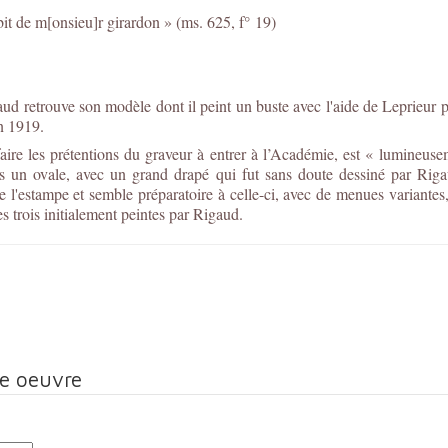
abit de m[onsieu]r girardon » (ms. 625, f° 19)
ud retrouve son modèle dont il peint un buste avec l'aide de Leprieur 
n 1919.
aire les prétentions du graveur à entrer à l’Académie, est « lumineuseme
ns un ovale, avec un grand drapé qui fut sans doute dessiné par Riga
e l'estampe et semble préparatoire à celle-ci, avec de menues variante
es trois initialement peintes par Rigaud.
te oeuvre