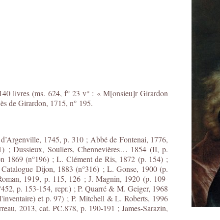
140 livres (ms. 624, f° 23 v° : « M[onsieu]r Girardon
décès de Girardon, 1715, n° 195.
r d’Argenville, 1745, p. 310 ; Abbé de Fontenai, 1776,
1) ; Dussieux, Souliers, Chennevières… 1854 (II, p.
n 1869 (n°196) ; L. Clément de Ris, 1872 (p. 154) ;
; Catalogue Dijon, 1883 (n°316) ; L. Gonse, 1900 (p.
; Roman, 1919, p. 115, 126 ; J. Magnin, 1920 (p. 109-
n°452, p. 153-154, repr.) ; P. Quarré & M. Geiger, 1968
'inventaire) et p. 97) ; P. Mitchell & L. Roberts, 1996
Perreau, 2013, cat. PC.878, p. 190-191 ; James-Sarazin,
.