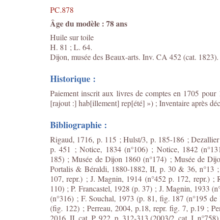
PC.878
Âge du modèle : 78 ans
Huile sur toile
H. 81 ; L. 64.
Dijon, musée des Beaux-arts. Inv. CA 452 (cat. 1823).
Historique :
Paiement inscrit aux livres de comptes en 1705 pour 
[rajout :] hab[illement] rep[été] ») ; Inventaire après 
Bibliographie :
Rigaud, 1716, p. 115 ; Hulst/3, p. 185-186 ; Dezallie
p. 451 ; Notice, 1834 (n°106) ; Notice, 1842 (n°13
185) ; Musée de Dijon 1860 (n°174) ; Musée de Dijo
Portalis & Béraldi, 1880-1882, II, p. 30 & 36, n°13 
107, repr.) ; J. Magnin, 1914 (n°452 p. 172, repr.) 
110) ; P. Francastel, 1928 (p. 37) ; J. Magnin, 1933 (
(n°316) ; F. Souchal, 1973 (p. 81, fig. 187 (n°195 de l
(fig. 122) ; Perreau, 2004, p.18, repr. fig. 7, p.19 ; 
2016, II, cat. P. 922, p. 312-313 (2003/2, cat. I, n°758)