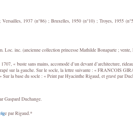
; Versailles, 1937 (n°86) ; Bruxelles, 1950 (n°10) ; Troyes, 1955 (n°5
m. Loc. inc. (ancienne collection princesse Mathilde Bonaparte ; vente, 
707, « buste sans mains, accomodé d’un devant d’architecture, rideau,
n drapé sur la gauche. Sur le socle, la lettre suivante : « FRANCOIS GI
 Sur la base du socle : « Peint par Hyacinthe Rigaud, et gravé par Duc
par Gaspard Duchange.
eig
e par Rigaud.*