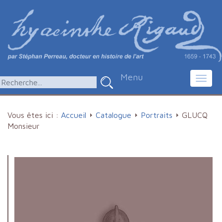
Menu
Toggl
navig
Vous êtes ici :
Accueil
Catalogue
Portraits
GLUCQ
Monsieur