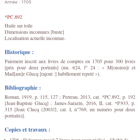
Année :
1705
*PC.892
Huile sur toile
Dimensions inconnues [buste]
Localisation actuelle inconnue.
Historique :
Paiement inscrit aux livres de comptes en 1705 pour 300 livres
[prix pour deux portraits] (ms. 624, f° 24 : « M[onsieu]r et
Mad[am]e Glucq [rajout :] habillement repeté »).
Bibliographie :
Roman, 1919, p. 115, 127 ; Perreau, 2013, cat. *PC.892, p. 192
[Jean-Baptiste Glucq] ;
James-Sarazin, 2016, II, cat. *P.933, p.
315 [Jean Clucq (
2003/2, cat. I, n°769, un numéro pour deux
portraits)]
.
Copies et travaux :
1706 : Delaunay reçoit 7 livres pour avoir réalisé « l’habit de