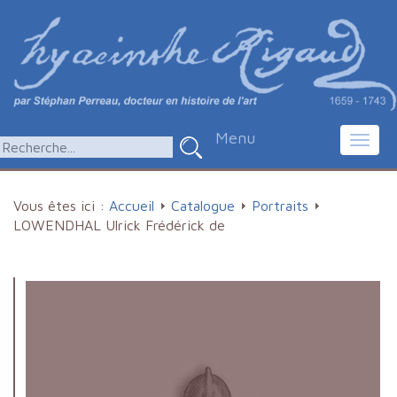
Menu
Toggl
navig
Vous êtes ici :
Accueil
Catalogue
Portraits
LOWENDHAL Ulrick Frédérick de