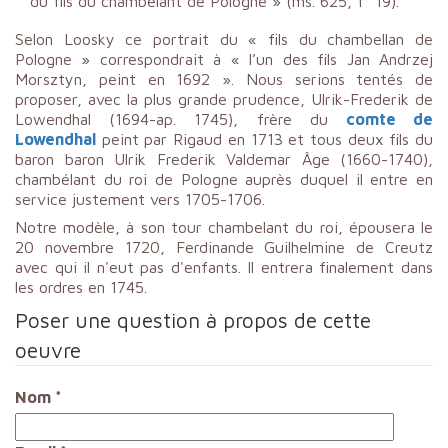
du fils du chambélant de Pologne » (ms. 625, f° 19).
Selon Loosky ce portrait du « fils du chambellan de
Pologne » correspondrait à « l’un des fils Jan Andrzej
Morsztyn, peint en 1692 ». Nous serions tentés de
proposer, avec la plus grande prudence, Ulrik-Frederik de
Lowendhal (1694-ap. 1745), frère du
comte de
Lowendhal
peint par Rigaud en 1713 et tous deux fils du
baron baron Ulrik Frederik Valdemar Âge (1660-1740),
chambélant du roi de Pologne auprès duquel il entre en
service justement vers 1705-1706.
Notre modèle, à son tour chambelant du roi, épousera le
20 novembre 1720, Ferdinande Guilhelmine de Creutz
avec qui il n'eut pas d'enfants. Il entrera finalement dans
les ordres en 1745.
Poser une question à propos de cette
oeuvre
Nom
*