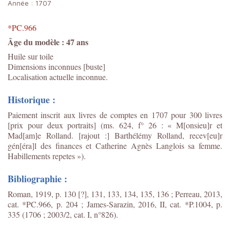
Année :
1707
*PC.966
Âge du modèle : 47 ans
Huile sur toile
Dimensions inconnues [buste]
Localisation actuelle inconnue.
Historique :
Paiement inscrit aux livres de comptes en 1707 pour 300 livres
[prix pour deux portraits] (ms. 624, f° 26 : « M[onsieu]r et
Mad[am]e Rolland. [rajout :] Barthélémy Rolland, recev[eu]r
gén[éra]l des finances et Catherine Agnès Langlois sa femme.
Habillements repetes »).
Bibliographie :
Roman, 1919, p. 130 [?], 131, 133, 134, 135, 136 ; Perreau, 2013,
cat. *PC.966, p. 204 ; James-Sarazin, 2016, II, cat. *P.1004, p.
335 (1706 ; 2003/2, cat. I, n°826).