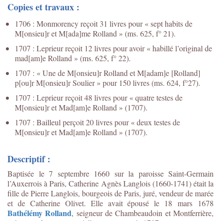
Copies et travaux :
1706 : Monmorency reçoit 31 livres pour « sept habits de
M[onsieu]r et M[ada]me Rolland » (ms. 625, f° 21).
1707 : Leprieur reçoit 12 livres pour avoir « habillé l’original de
mad[am]e Rolland » (ms. 625, f° 22).
1707 : « Une de M[onsieu]r Rolland et M[adam]e [Rolland]
p[ou]r M[onsieu]r Soulier » pour 150 livres (ms. 624, f°27).
1707 : Leprieur reçoit 48 livres pour « quatre testes de
M[onsieu]r et Mad[am]e Rolland » (1707).
1707 : Bailleul perçoit 20 livres pour « deux testes de
M[onsieu]r et Mad[am]e Rolland » (1707).
Descriptif :
Baptisée le 7 septembre 1660 sur la paroisse Saint-Germain
l’Auxerrois à Paris, Catherine Agnès Langlois (1660-1741) était la
fille de Pierre Langlois, bourgeois de Paris, juré, vendeur de marée
et de Catherine Olivet. Elle avait épousé le 18 mars 1678
Bathélémy Rolland
, seigneur de Chambeaudoin et Montferrière,