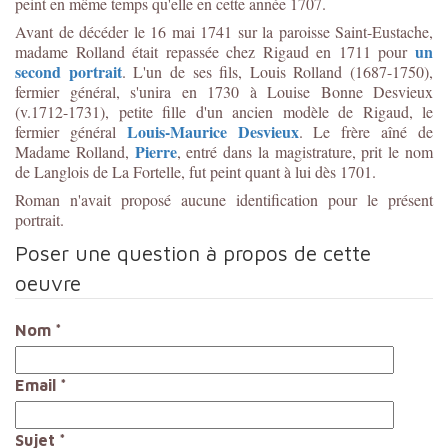
peint en même temps qu'elle en cette année 1707.
Avant de décéder le 16 mai 1741 sur la paroisse Saint-Eustache,
un
madame Rolland était repassée chez Rigaud en 1711 pour
second portrait
. L'un de ses fils, Louis Rolland (1687-1750),
fermier général, s'unira en 1730 à Louise Bonne Desvieux
(v.1712-1731), petite fille d'un ancien modèle de Rigaud, le
Louis-Maurice Desvieux
fermier général
. Le frère aîné de
Pierre
Madame Rolland,
, entré dans la magistrature, prit le nom
de Langlois de La Fortelle, fut peint quant à lui dès 1701.
Roman n'avait proposé aucune identification pour le présent
portrait.
Poser une question à propos de cette
oeuvre
Nom
*
Email
*
Sujet
*