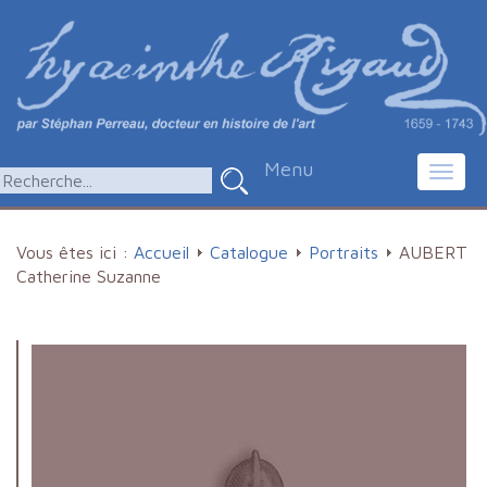
Menu
Toggl
navig
Vous êtes ici :
Accueil
Catalogue
Portraits
AUBERT
Catherine Suzanne