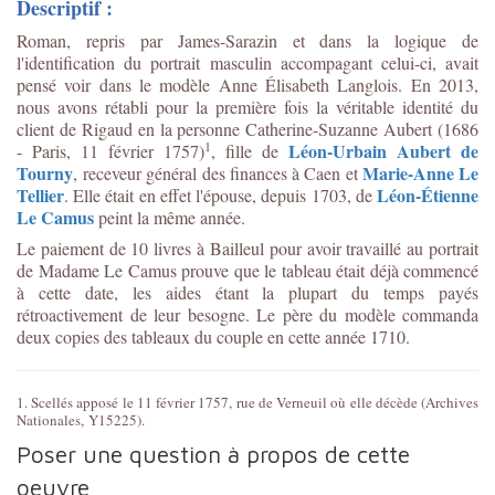
Descriptif :
Roman, repris par James-Sarazin et dans la logique de
l'identification du portrait masculin accompagant celui-ci, avait
pensé voir dans le modèle Anne Élisabeth Langlois. En 2013,
nous avons rétabli pour la première fois la véritable identité du
client de Rigaud en la personne Catherine-Suzanne Aubert (1686
1
Léon-Urbain Aubert de
- Paris, 11 février 1757)
, fille de
Tourny
Marie-Anne Le
, receveur général des finances à Caen et
Tellier
Léon-Étienne
. Elle était en effet l'épouse, depuis 1703, de
Le Camus
peint la même année.
Le paiement de 10 livres à Bailleul pour avoir travaillé au portrait
de Madame Le Camus prouve que le tableau était déjà commencé
à cette date, les aides étant la plupart du temps payés
rétroactivement de leur besogne. Le père du modèle commanda
deux copies des tableaux du couple en cette année 1710.
1. Scellés apposé le 11 février 1757, rue de Verneuil où elle décède (Archives
Nationales,
Y15225).
Poser une question à propos de cette
oeuvre