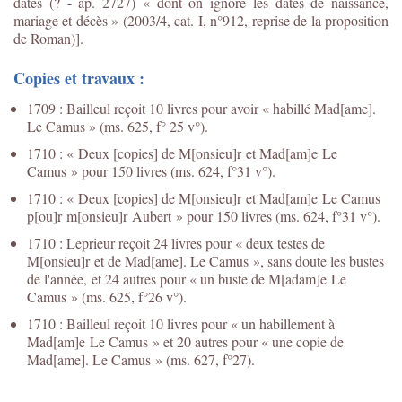
dates (? - ap. 2727) « dont on ignore les dates de naissance,
mariage et décès » (2003/4, cat. I, n°912, reprise de la proposition
de Roman)].
Copies et travaux :
1709 : Bailleul reçoit 10 livres pour avoir « habillé Mad[ame].
Le Camus » (ms. 625, f° 25 v°).
1710 : « Deux [copies] de M[onsieu]r et Mad[am]e Le
Camus » pour 150 livres (ms. 624, f°31 v°).
1710 : « Deux [copies] de M[onsieu]r et Mad[am]e Le Camus
p[ou]r m[onsieu]r Aubert » pour 150 livres (ms. 624, f°31 v°).
1710 : Leprieur reçoit 24 livres pour « deux testes de
M[onsieu]r et de Mad[ame]. Le Camus », sans doute les bustes
de l'année, et 24 autres pour « un buste de M[adam]e Le
Camus » (ms. 625, f°26 v°).
1710 : Bailleul reçoit 10 livres pour « un habillement à
Mad[am]e Le Camus » et 20 autres pour « une copie de
Mad[ame]. Le Camus » (ms. 627, f°27).