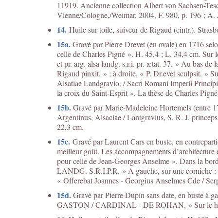
11919. Ancienne collection Albert von Sachsen-Te
Vienne/Cologne,/Weimar, 2004, F. 980, p. 196 ; A. J
14.
Huile sur toile, suiveur de Rigaud (cintr.). Stras
15a.
Gravé par Pierre Drevet (en ovale) en 1716 selo
celle de Charles Pigné ». H. 45,4 ; L. 34,4 cm. Sur le 
et pr. arg. alsa landg. s.r.i. pr. ætat. 37. » Au bas 
Rigaud pinxit. » ; à droite, « P. Dr.evet sculpsit. » 
Alsatiae Landgravio, / Sacri Romani Imperii Principi.
la croix du Saint-Esprit ». La thèse de Charles Pigné
15b.
Gravé par Marie-Madeleine Hortemels (entre 17
Argentinus, Alsaciae / Lantgravius, S. R. J. prince
22,3 cm.
15c.
Gravé par Laurent Cars en buste, en contreparti
meilleur goût. Les accompagnements d’architecture et
pour celle de Jean-Georges Anselme ». Dans la b
LANDG. S.R.I.P.R. » A gauche, sur une corniche : « 
« Offerebat Joannes - Georgius Anselmes Cde / Serpi
15d.
Gravé par Pierre Dupin sans date, en buste à ga
GASTON / CARDINAL - DE ROHAN. » Sur le haut du