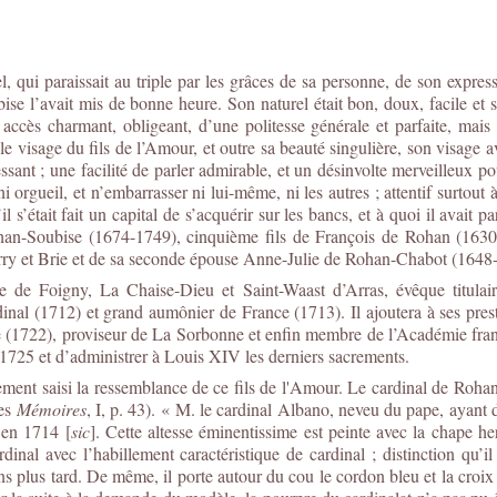
el, qui paraissait au triple par les grâces de sa personne, de son expre
se l’avait mis de bonne heure. Son naturel était bon, doux, facile et sa
cès charmant, obligeant, d’une politesse générale et parfaite, mais a
le visage du fils de l’Amour, et outre sa beauté singulière, son visage av
sant ; une facilité de parler admirable, et un désinvolte merveilleux pou
i orgueil, et n’embarrasser ni lui-même, ni les autres ; attentif surtout à 
l s’était fait un capital de s’acquérir sur les bancs, et à quoi il avait p
ohan-Soubise (1674-1749), cinquième fils de François de Rohan (1630
y et Brie et de sa seconde épouse Anne-Julie de Rohan-Chabot (1648
de Foigny, La Chaise-Dieu et Saint-Waast d’Arras, évêque titulai
nal (1712) et grand aumônier de France (1713). Il ajoutera à ses pres
(1722), proviseur de La Sorbonne et enfin membre de l’Académie frança
1725 et d’administrer à Louis XIV les derniers sacrements.
ement saisi la ressemblance de ce fils de l'Amour. Le cardinal de Roh
ses
Mémoires
, I, p. 43). « M. le cardinal Albano, neveu du pape, ayan
e en 1714 [
sic
]. Cette altesse éminentissime est peinte avec la chape h
rdinal avec l’habillement caractéristique de cardinal ; distinction qu’i
ns plus tard. De même, il porte autour du cou le cordon bleu et la croix