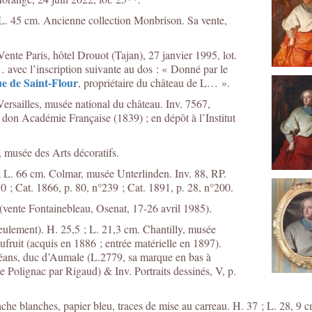
; L. 45 cm. Ancienne collection Monbrison. Sa vente,
ente Paris, hôtel Drouot (Tajan), 27 janvier 1995, lot.
 avec l’inscription suivante au dos : « Donné par le
e de Saint-Flour
, propriétaire du château de L… ».
Versailles, musée national du château. Inv. 7567,
on Académie Française (1839) ; en dépôt à l’Institut
, musée des Arts décoratifs.
 ; L. 66 cm. Colmar, musée Unterlinden. Inv. 88, RP.
 ; Cat. 1866, p. 80, n°239 ; Cat. 1891, p. 28, n°200.
 (vente Fontainebleau, Osenat, 17-26 avril 1985).
seulement). H. 25,5 ; L. 21,3 cm. Chantilly, musée
ruit (acquis en 1886 ; entrée matérielle en 1897).
éans, duc d’Aumale (L.2779, sa marque en bas à
Polignac par Rigaud) & Inv. Portraits dessinés, V, p.
uache blanches, papier bleu, traces de mise au carreau. H. 37 ; L. 28, 