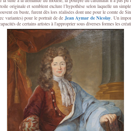
par la suite à la demande du modèle, la pourpre du cardinalat n’a pas pu 
 toile originale et semblent exclure l’hypothèse selon laquelle un simpl
 souvent en buste, furent dès lors réalisées dont une pour le comte de Sin
Jean Aymar de Nicolay
ec variantes) pour le portrait de de
. Un impor
capacités de certains artistes à l'approprier sous diverses formes les cré