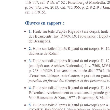
116-117, cat. P. Dr. n° 52 ; Rosenberg et Mandrella, 2
p. 56 ; Perreau, 2013, cat. *P.1066, p. 218-219 ; Jame
cat. I, n°915).
Œuvres en rapport :
1.
Huile sur toile d’après Rigaud (à mi-corps). huil
des Beaux-arts. Inv. D.909.1.9. Provenance : Dépôt d
de Besançon).
2.
Huile sur toile d’après Rigaud (à mi-corps). H. 12
duchesse de Rohan.
3.
Huile sur toile d’après Rigaud (à mi-corps). H. 12
(en dépôt aux Archives Nationales). Inv. 7568, MV4
p. 768, n°4329. Une version est notée dès 1776 à l’h
d’excellens tableaux, entre’autres le portrait en gr
parisien, en faveur des étrangers et des personnes c
4.
Huile sur toile d’après Rigaud (à mi-corps). H. 1
Falkenlust. Anciennement exposé dans la grande gar
Voir Hansmann & Kno, 1977 ; Rosenberg & Mandrell
5.
Huile sur toile d’après Rigaud (à mi-corps) par A.
CNMHS, IM67006993. Vente Monaco, Kapandji Mora