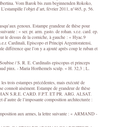
Albertina. Vom Barok bis zum beginnenden Rokoko,
estampille l’objet d’art, février 2011, n°465, p. 56.
t jusqu’aux genoux. Estampe grandeur de thèse pour
uivante : « ser. pr. arm. gasto. de rohan. s.r.e. card. ep.
 Sur le dessus de la corniche, à gauche : « Hyac.9
s.e.r. Cardinali, Episcopo et Principi Argentoratensi,
le différence que l’on y a ajouté après coup le ruban et
ubise / S. R. E. Cardinalis episcopus et princeps
aud pinx. - Maria Horthemels sculp. « H. 32,3 ; L.
 les trois estampes précédentes, mais exécuté de
i se connoît aisément. Estampe de grandeur de thèse
DE ROHAN S.R.E. CARD. F.P.T. ET PR. ARG. ALSAT.
t d’autre de l’imposante composition architecturée :
composition aux armes, la lettre suivante : « ARMAND -