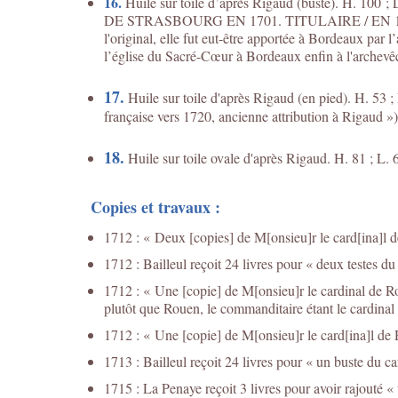
16.
Huile sur toile d’après Rigaud (buste). H. 
DE STRASBOURG EN 1701. TITULAIRE / EN 170
l'original, elle fut eut-être apportée à Bordeaux 
l’église du Sacré-Cœur à Bordeaux enfin à l'archev
17.
Huile sur toile d'après Rigaud (en pied). H. 53 ;
française vers 1720, ancienne attribution à Rigaud »)
18.
Huile sur toile ovale d'après Rigaud. H. 81 ; L. 6
Copies et travaux :
1712 : « Deux [copies] de M[onsieu]r le card[ina]l 
1712 : Bailleul reçoit 24 livres pour « deux testes d
1712 : « Une [copie] de M[onsieu]r le cardinal de R
plutôt que Rouen, le commanditaire étant le cardinal A
1712 : « Une [copie] de M[onsieu]r le card[ina]l de
1713 : Bailleul reçoit 24 livres pour « un buste du c
1715 : La Penaye reçoit 3 livres pour avoir rajouté «