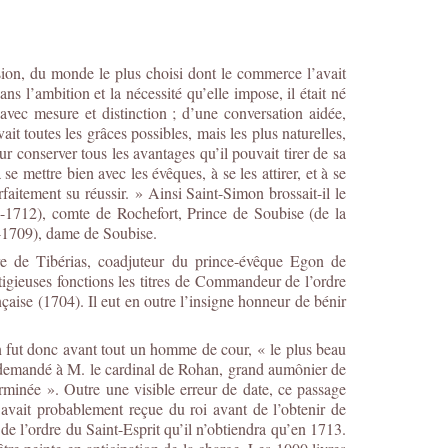
ssion, du monde le plus choisi dont le commerce l’avait
ns l’ambition et la nécessité qu’elle impose, il était né
vec mesure et distinction ; d’une conversation aidée,
ait toutes les grâces possibles, mais les plus naturelles,
r conserver tous les avantages qu’il pouvait tirer de sa
se mettre bien avec les évêques, à se les attirer, et à se
arfaitement su réussir. » Ainsi Saint-Simon brossait-il le
-1712), comte de Rochefort, Prince de Soubise (de la
-1709), dame de Soubise.
re de Tibérias, coadjuteur du prince-évêque Egon de
tigieuses fonctions les titres de Commandeur de l’ordre
ise (1704). Il eut en outre l’insigne honneur de bénir
an fut donc avant tout un homme de cour, « le plus beau
t demandé à M. le cardinal de Rohan, grand aumônier de
erminée ». Outre une visible erreur de date, ce passage
l avait probablement reçue du roi avant de l’obtenir de
 de l’ordre du Saint-Esprit qu’il n’obtiendra qu’en 1713.