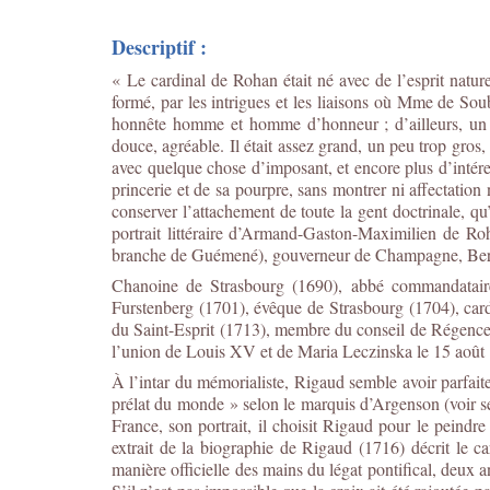
Descriptif :
« Le cardinal de Rohan était né avec de l’esprit natur
formé, par les intrigues et les liaisons où Mme de Soubi
honnête homme et homme d’honneur ; d’ailleurs, un ac
douce, agréable. Il était assez grand, un peu trop gros, 
avec quelque chose d’imposant, et encore plus d’intéres
princerie et de sa pourpre, sans montrer ni affectation n
conserver l’attachement de toute la gent doctrinale, qu’i
portrait littéraire d’Armand-Gaston-Maximilien de R
branche de Guémené), gouverneur de Champagne, Berr
Chanoine de Strasbourg (1690), abbé commandataire 
Furstenberg (1701), évêque de Strasbourg (1704), cardi
du Saint-Esprit (1713), membre du conseil de Régence 
l’union de Louis XV et de Maria Leczinska le 15 août 
À l’intar du mémorialiste, Rigaud semble avoir parfait
prélat du monde » selon le marquis d’Argenson (voir 
France, son portrait, il choisit Rigaud pour le peindr
extrait de la biographie de Rigaud (1716) décrit le ca
manière officielle des mains du légat pontifical, deux a