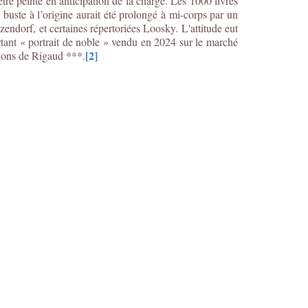
être peinte en anticipation de la charge. Les 1000 livres
e buste à l’origine aurait été prolongé à mi-corps par un
zendorf, et certaines répertoriées Loosky. L'attitude eut
tant « portrait de noble » vendu en 2024 sur le marché
[2]
ations de Rigaud ***.