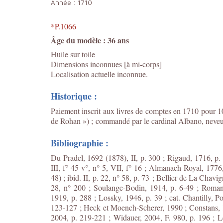
Année :
1710
*P.1066
Âge du modèle : 36 ans
Huile sur toile
Dimensions inconnues [à mi-corps]
Localisation actuelle inconnue.
Historique :
Paiement inscrit aux livres de comptes en 1710 pour 10
de Rohan ») ; commandé par le cardinal Albano, neve
Bibliographie :
Du Pradel, 1692 (1878), II, p. 300 ; Rigaud, 1716, p.
III, f° 45 v°, n° 5, VII, f° 16 ; Almanach Royal, 1776,
48) ; ibid. II, p. 22, n° 58, p. 73 ; Bellier de La Chavi
28, n° 200 ; Soulange-Bodin, 1914, p. 6-49 ; Roman
1919, p. 288 ; Lossky, 1946, p. 39 ; cat. Chantilly, 
123-127 ; Heck et Moench-Scherer, 1990 ; Constans, 19
2004, p. 219-221 ; Widauer, 2004, F. 980, p. 196 ; Lev