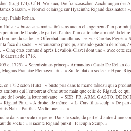
schen (Lugt 174). Cf H. Widauer, Die französischen Zeichnungen der 
ames-Sarazin, « Nouvel éclairage sur Hyacinthe Rigaud dessinateur », L’
bourg, Palais Rohan.
n Hulst : « buste sans mains, tiré sans aucun changement d’un portrai
pourtour de l’ovale, de part et d’autre d’un cartouche armorié, la lettre s
de la bordure du cadre : « Offerebat humillimus - servus Carolus Pigné. »
Sur la face du socle : « serenissimo principi, armando gastoni de rohan, / 
 » Cinq états connus d’après Levallois-Clavel dont une « avec cette seu
 le daterait de 1716.
05 et 1725). « Serenissimus princeps Armandus / Gasto De Rohan de So
ps, Magnus Franciae Elemosynarius. » Sur le plat du socle : « Hyac. Rig
e, en 1732 selon Hulst : « buste pris dans le même tableau qui a produit
 attributs qui l’entourent d’une autre main que celle de Rigaud, ce qu
ordure de l’ovale, la lettre suivante : « SER. PR. ARM. GASTO. 
Rigaud Pinx. » A droite, de même : « L. Cars fil.us sculp. » De part e
nis Nab. - Patrilias Mediolonensis. »
uche dans un ovale de pierre. Dans le socle, de part et d’autre d’une 
 socle : « Hiacinte Rigaud pinxit - P. Dupin Sculp. »