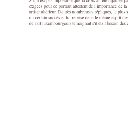
S’il n’est pas impossible que la croix ait été rajoutée 
exigées pour ce portrait attestent de l’importance de la
artiste ultérieur. De très nombreuses répliques, le plus
un certain succès et fut reprise dens le même esprit (av
de l'art luxembourgeois témoignait s'il était besoin des 