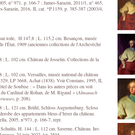
005, n° 971, p. 166-7 ; James-Sarazin, 2011/1, n° 465,
s-Sarazin, 2016, II, cat. *P.1159, p. 385-387 (2003/4,
e sur toile, H.147,8 ; L. 115,2 cm. Besançon, musée
e l'État, 1909 (anciennes collections de l'Archevêché
8 ; L. 102 cm. Château de Josselin. Collections de la
8 ; L. 102 cm. Versailles, musée national du château
329, LP 3668, Achat (1838). Voir Constans, 1995, II,
ôtel de Soubise : « Dans les autres prèces on voit
and du Cardinal de Rohan, de M. Rigaud » (
Almanach
urieuses
, p. 208).
68 ; L. 121 cm. Brühl, Schloss Augustusburg. Scloss
derobe des appartements bleus d’hiver du château.
a, 2005, n°971, p. 166-7, repr.
 Schultis. H. 144 ; L. 112 cm. Saverne, Château. Inv.
nge, 24 juin 2022, lot. 25**.