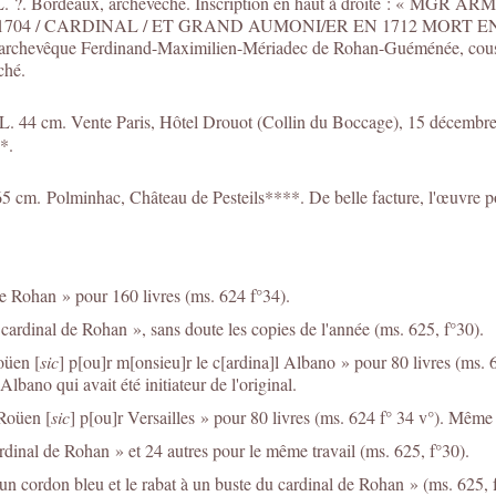
100 ; L. ?. Bordeaux, archevêché. Inscription en haut à droite 
4 / CARDINAL / ET GRAND AUMONI/ER EN 1712 MORT EN 1749. »
par l’archevêque Ferdinand-Maximilien-Mériadec de Rohan-Guéménée, cou
êché.
 L. 44 cm. Vente Paris, Hôtel Drouot (Collin du Boccage), 15 décembre 2
*.
5 cm. Polminhac, Château de Pesteils****. De belle facture, l'œuvre pourr
de Rohan » pour 160 livres (ms. 624 f°34).
u cardinal de Rohan », sans doute les copies de l'année (ms. 625, f°30).
oüen [
sic
] p[ou]r m[onsieu]r le c[ardina]l Albano » pour 80 livres (ms. 
lbano qui avait été initiateur de l'original.
 Roüen [
sic
] p[ou]r Versailles » pour 80 livres (ms. 624 f° 34 v°). Même 
ardinal de Rohan » et 24 autres pour le même travail (ms. 625, f°30).
 un cordon bleu et le rabat à un buste du cardinal de Rohan » (ms. 625, 