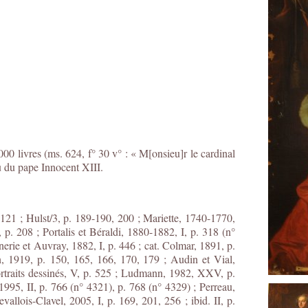
00 livres (ms. 624, f° 30 v° : « M[onsieu]r le cardinal
u du pape Innocent XIII.
 121 ; Hulst/3, p. 189-190, 200 ; Mariette, 1740-1770,
 p. 208 ; Portalis et Béraldi, 1880-1882, I, p. 318 (n°
gnerie et Auvray, 1882, I, p. 446 ; cat. Colmar, 1891, p.
, 1919, p. 150, 165, 166, 170, 179 ; Audin et Vial,
Portraits dessinés, V, p. 525 ; Ludmann, 1982, XXV, p.
95, II, p. 766 (n° 4321), p. 768 (n° 4329) ; Perreau,
allois-Clavel, 2005, I, p. 169, 201, 256 ; ibid. II, p.