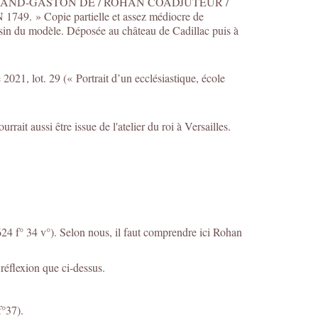
: « MGR ARMAND-GASTON DE / ROHAN COADJUTEUR /
 Copie partielle et assez médiocre de
sin du modèle. Déposée au château de Cadillac puis à
021, lot. 29 (« Portrait d’un ecclésiastique, école
ait aussi être issue de l'atelier du roi à Versailles.
624 f° 34 v°). Selon nous, il faut comprendre ici Rohan
réflexion que ci-dessus.
f°37).