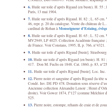
6.
Huile sur toile d’après Rigaud (en buste). H. 55 
Paris, 13 mai 1904.
7.
Huile sur toile d’après Rigaud. H. 82 ; L. 65 cm. V
46, repr. p. 20 du catalogue. Vente du château de L…
Monseigneur d’Estaing, évêqu
cardinal de Rohan à
8.
Huile sur toile d’après Rigaud. H. 65 ; L. 52 cm. 
MV2949, LP 4025. Collection Académie française ; d
de France. Voir Constans, 1995, II, p. 766, n°4321.
9.
Huile sur toile d’après Rigaud [buste]. Strasbourg
10.
Huile sur toile d’après Rigaud (en buste). H. 81
417. Don M. Fuchs en 1848. Cat. 1860, p. 83, n°250
11.
Huile sur toile d’après Rigaud [buste]. Loc. Inc.
12.
Pierre noire et sanguine d’après Rigaud (la tête 
Condé. Inv. DE PD 478. Donation sous réserve d’usuf
Ancienne collection Alexandre Lenoir ; Henri d’Orl
droite). Voir Gower 1874, f°127 (comme Melchior de 
525.
13.
Pierre noire, estompe, rehauts de craie et de go