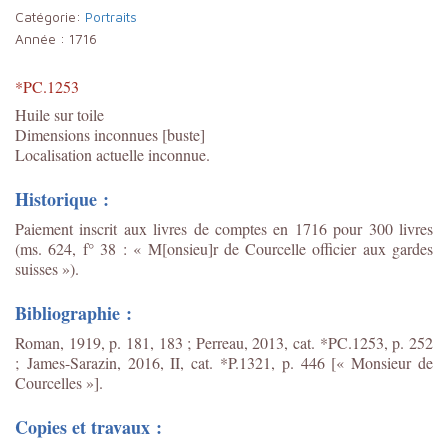
Catégorie:
Portraits
Année :
1716
*PC.1253
Huile sur toile
Dimensions inconnues [buste]
Localisation actuelle inconnue.
Historique :
Paiement inscrit aux livres de comptes en 1716 pour 300 livres
(ms. 624, f° 38 : « M[onsieu]r de Courcelle officier aux gardes
suisses »).
Bibliographie :
Roman, 1919, p. 181, 183 ; Perreau, 2013, cat. *PC.1253, p. 252
;
James-Sarazin, 2016, II, cat. *P.1321, p. 446 [« Monsieur de
Courcelles »].
Copies et travaux :