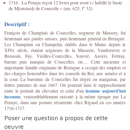
1716 : La Penaye reçoit 12 livres pour avoir (« habillé le buste
de M[onsieu]r de Courcelle » (ms. 625, f° 32).
Descriptif :
François de Champlais de Courcelles, seigneur de Massery, fut
lieutenant aux gardes suisses, puis lieutenant général en Bretagne.
Les Champlain ou Champelai, établis dans le Maine depuis le
XIVe siècle, étaient seigneurs de la Masserie, Vandoeuvre et
Broussin, Fay, Vieilles-Courcelles, Souvré, Auvers, Fertray,
barons puis marquis de Courcelles, etc… Cette ancienne et
importante famille originaire de Bretagne a occupé des emplois et
des charges honorables dans les conseils du Roi, aux armées et à
la cour. La baronnie de Courcelles fut érigée en marquisat, par
lettres patentes de mai 1667. On pourrait faire le rapprochement
homme aujourd'hui
entre le portrait du chevalier et celui d'un
inconnu
, vraisemblablement exécuté à la même époque par La
Penaye, dans une posture récurrente chez Rigaud en ces années
1716-1717.
Poser une question à propos de cette
oeuvre