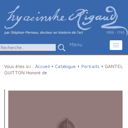
Menu
Toggl
navig
Vous êtes ici :
Accueil
Catalogue
Portraits
GANTEL
GUITTON Honoré de