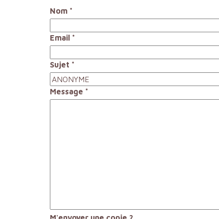
Nom
*
Email
*
Sujet
*
Message
*
M'envoyer une copie ?