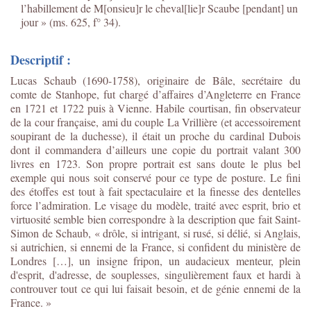
l’habillement de M[onsieu]r le cheval[lie]r Scaube [pendant] un
jour » (ms. 625, f° 34).
Descriptif :
Lucas Schaub (1690-1758), originaire de Bâle, secrétaire du
comte de Stanhope, fut chargé d’affaires d’Angleterre en France
en 1721 et 1722 puis à Vienne. Habile courtisan, fin observateur
de la cour française, ami du couple La Vrillière (et accessoirement
soupirant de la duchesse), il était un proche du cardinal Dubois
dont il commandera d’ailleurs une copie du portrait valant 300
livres en 1723. Son propre portrait est sans doute le plus bel
exemple qui nous soit conservé pour ce type de posture. Le fini
des étoffes est tout à fait spectaculaire et la finesse des dentelles
force l’admiration. Le visage du modèle, traité avec esprit, brio et
virtuosité semble bien correspondre à la description que fait Saint-
Simon de Schaub, « drôle, si intrigant, si rusé, si délié, si Anglais,
si autrichien, si ennemi de la France, si confident du ministère de
Londres […], un insigne fripon, un audacieux menteur, plein
d'esprit, d'adresse, de souplesses, singulièrement faux et hardi à
controuver tout ce qui lui faisait besoin, et de génie ennemi de la
France. »