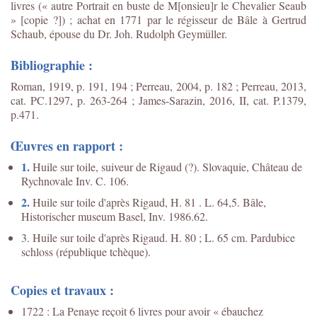
livres (« autre Portrait en buste de M[onsieu]r le Chevalier Seaub
» [copie ?]) ; achat en 1771 par le régisseur de Bâle à Gertrud
Schaub, épouse du Dr. Joh. Rudolph Geymüller.
Bibliographie :
Roman, 1919, p. 191, 194 ; Perreau, 2004, p. 182 ; Perreau, 2013,
cat. PC.1297, p. 263-264 ; James-Sarazin, 2016, II, cat. P.1379,
p.471.
Œuvres en rapport :
1.
Huile sur toile, suiveur de Rigaud (?). Slovaquie, Château de
Rychnovale Inv. C. 106.
2.
Huile sur toile d'après Rigaud, H. 81 . L. 64,5. Bâle,
Historischer museum Basel, Inv. 1986.62.
3. Huile sur toile d'après Rigaud. H. 80 ; L. 65 cm. Pardubice
schloss (république tchèque).
Copies et travaux :
1722 : La Penaye reçoit 6 livres pour avoir « ébauchez