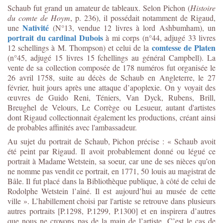
Schaub fut grand un amateur de tableaux. Selon Pichon (
Histoire
du comte de Hoym
, p. 236), il possédait notamment de Rigaud,
Nativité
une
(N°13, vendue 12 livres à lord Ashbumham), un
portrait du cardinal Dubois
à mi corps (n°44, adjugé 33 livres
comtesse de Platen
12 schellings à M. Thompson) et celui de la
(n°45, adjugé 15 livres 15 fchellings au général Campbell). La
vente de sa collection composée de 178 numéros fut organisée le
26 avril 1758, suite au décès de Schaub en Angleterre, le 27
février, huit jours après une attaque d’apoplexie. On y voyait des
œuvres de Guido Reni, Téniers, Van Dyck, Rubens, Brill,
Breughel de Velours, Le Corrège ou Lesueur, autant d'artistes
dont Rigaud collectionnait également les productions, créant ainsi
de probables affinités avec l'ambassadeur.
Au sujet du portrait de Schaub, Pichon précise : « Schaub avoit
été peint par Rigaud. Il avoit probablement donné ou légué ce
portrait à Madame Wetstein, sa soeur, car une de ses nièces qu’on
ne nomme pas vendit ce portrait, en 1771, 50 louis au magistrat de
Bâle. Il fut placé dans la Bibliothèque publique, à côté de celui de
Rodolphe Wetstein l’aîné. Il est aujourd’hui au musée de cette
ville ». L’habillement choisi par l'artiste se retrouve dans plusieurs
autres portraits [P.1298, P.1299, P.1300] et en inspirera d’autres
que nous ne croyons pas de la main de l’artiste. C’est le cas de