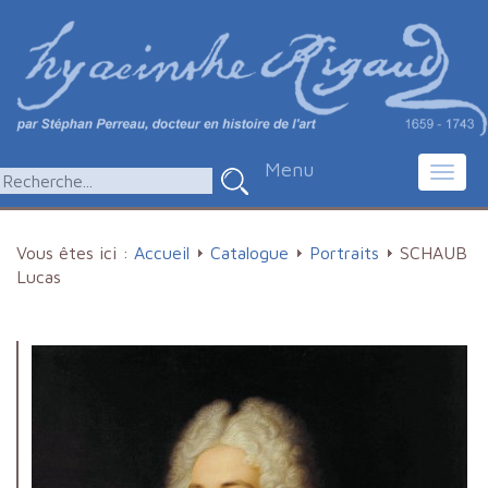
Menu
Toggl
navig
Vous êtes ici :
Accueil
Catalogue
Portraits
SCHAUB
Lucas