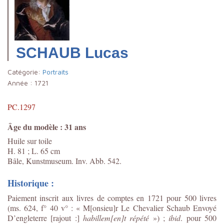
SCHAUB Lucas
Catégorie:
Portraits
Année :
1721
PC.1297
Âge du modèle : 31 ans
Huile sur toile
H. 81 ; L. 65 cm
Bâle, Kunstmuseum. Inv. Abb. 542.
Historique :
Paiement inscrit aux livres de comptes en 1721 pour 500 livres
(ms. 624, f° 40 v° : « M[onsieu]r Le Chevalier Schaub Envoyé
D’engleterre [rajout :]
habillem[en]t répété
») ;
ibid
. pour 500