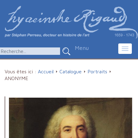
Menu
Toggl
navig
Vous êtes ici :
Accueil
Catalogue
Portraits
ANONYME