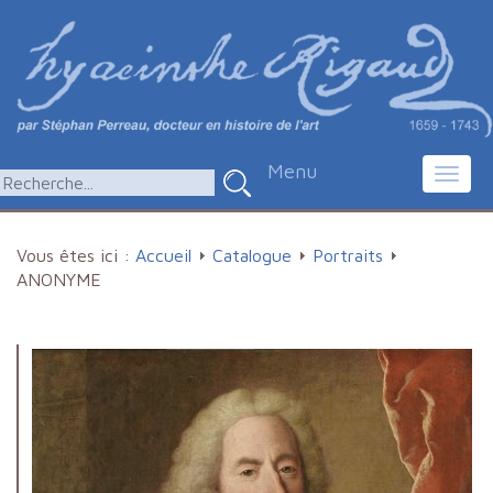
Menu
Toggl
navig
Vous êtes ici :
Accueil
Catalogue
Portraits
ANONYME