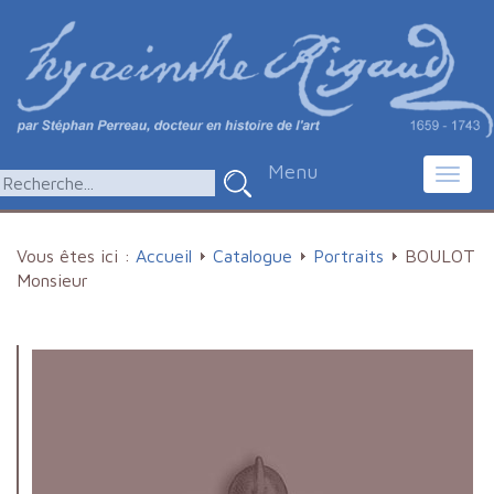
Menu
Toggl
navig
Vous êtes ici :
Accueil
Catalogue
Portraits
BOULOT
Monsieur