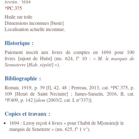
Année :
1694
*PC.375
Huile sur toile
Dimensions inconnues [buste]
Localisation actuelle inconnue.
Historique :
Paiement inscrit aux livres de comptes en 1694 pour 100
livres [rajout de Hulst] (ms. 624, f° 10 : «
M. le marquis de
Senneterre
[
Hab. répété
] »).
Bibliographie :
Roman, 1919, p. 39 [f], 42, 48 ; Perreau, 2013, cat. *PC.375, p.
109 [Henri de Saint Nectaire] ;
James-Sarazin, 2016, II, cat.
*P.409, p. 142 [
idem
(2003/2, cat. I, n°337)].
Copies et travaux :
1694 : Leroy reçoit 4 livres « pour l’habit de M[onsieu]r le
marquis de Seneterre » (ms. 625, f° 1 v°).