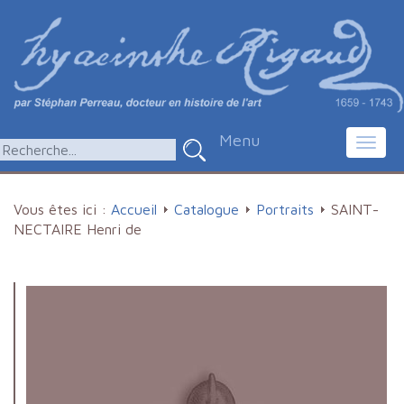
Menu
Toggl
navig
Vous êtes ici :
Accueil
Catalogue
Portraits
SAINT-
NECTAIRE Henri de