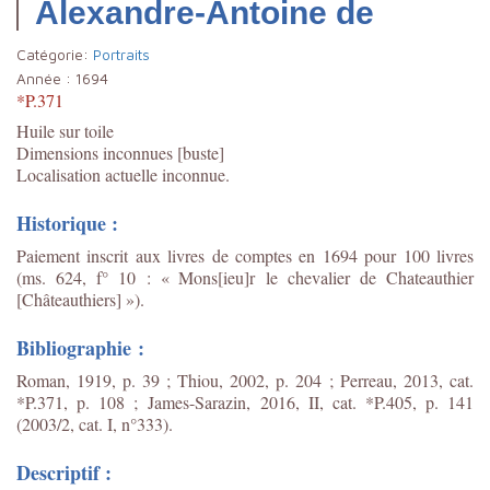
Alexandre-Antoine de
Catégorie:
Portraits
Année :
1694
*P.371
Huile sur toile
Dimensions inconnues [buste]
Localisation actuelle inconnue.
Historique :
Paiement inscrit aux livres de comptes en 1694 pour 100 livres
(ms. 624, f° 10 : « Mons[ieu]r le chevalier de Chateauthier
[Châteauthiers] »).
Bibliographie :
Roman, 1919, p. 39 ; Thiou, 2002, p. 204 ; Perreau, 2013, cat.
*P.371, p. 108 ; James-Sarazin, 2016, II, cat. *P.405, p. 141
(2003/2, cat. I, n°333).
Descriptif :