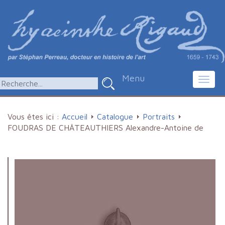
Menu
Toggl
navig
Vous êtes ici :
Accueil
Catalogue
Portraits
FOUDRAS DE CHÂTEAUTHIERS Alexandre-Antoine de